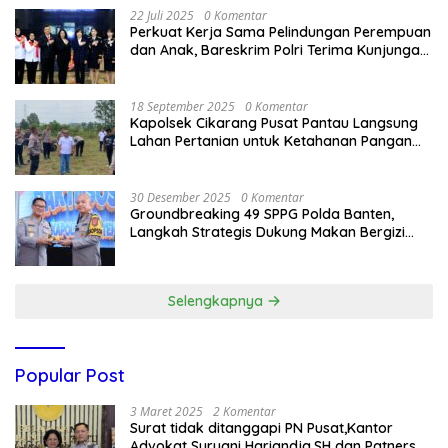
22 Juli 2025
0 Komentar
Perkuat Kerja Sama Pelindungan Perempuan
dan Anak, Bareskrim Polri Terima Kunjungan
Delegasi Kepolisian nasional Korea Selatan
18 September 2025
0 Komentar
Kapolsek Cikarang Pusat Pantau Langsung
Lahan Pertanian untuk Ketahanan Pangan
Nasional
30 Desember 2025
0 Komentar
Groundbreaking 49 SPPG Polda Banten,
Langkah Strategis Dukung Makan Bergizi
Gratis
Selengkapnya
Popular Post
3 Maret 2025
2 Komentar
Surat tidak ditanggapi PN Pusat,Kantor
Advokat Suryani Hariandja,SH dan Patners