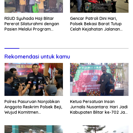
RSUD Syuhada Haji Blitar
Gencar Patroli Dini Hari,
Pererat Silaturahmi dengan
Polsek Bekasi Barat Tutup
Pasien Melalui Program
Celah Kejahatan Jalanan
Kunjungan Rumah
dan Ancaman Tawuran
Rekomendasi untuk kamu
Polres Pasuruan Nonjobkan
Ketua Persatuan Insan
Anggota Reskrim Polsek Beji,
Jurnalis Nusantara: Hari Jadi
Wujud Komitmen
Kabupaten Blitar ke-702 Jadi
Transparansi Penanganan
Momentum Perkuat Sinergi
Dugaan Penganiayaan
Pembangunan