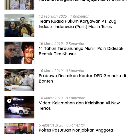
Bikin Pengaduan ke Mahkamah Agung RI
12 Februari 2025
1 Komentar
Team Kuasa Hukum Karyawan PT. Zug
Industri Indonesia (Pailit) Masih Terus
Memperjuangkan Hak Karyawan di
Pengadilan Negeri Jakarta Pusat
16 Maret 2019
0 Komentar
14 Tahun Terbunuhnya Munir, Polri Didesak
Bentuk Tim Khusus
16 Maret 2019
0 Komentar
Prabowo Resmikan Kantor DPD Gerindra di
Banten
16 Maret 2019
0 Komentar
Video: Kelemahan dan Kelebihan All New
Terios
5 Agustus 2026
0 Komentar
Polres Pasuruan Nonjobkan Anggota