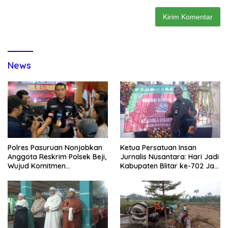
News
Polres Pasuruan Nonjobkan
Ketua Persatuan Insan
Anggota Reskrim Polsek Beji,
Jurnalis Nusantara: Hari Jadi
Wujud Komitmen
Kabupaten Blitar ke-702 Jadi
Transparansi Penanganan
Momentum Perkuat Sinergi
Dugaan Penganiayaan
Pembangunan