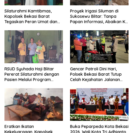
Silaturahmi Kamtibmas,
Proyek Irigasi Siluman di
Kapolsek Bekasi Barat
Sukosewu Blitar: Tanpa
Tegaskan Peran Umat dan
Papan Informasi, Abaikan K3,
Keluarga Kunci Jaga
dan Terkesan Lempar
Kondusivitas Wilayah
Tanggung Jawab
RSUD Syuhada Haji Blitar
Gencar Patroli Dini Hari,
Pererat Silaturahmi dengan
Polsek Bekasi Barat Tutup
Pasien Melalui Program
Celah Kejahatan Jalanan
Kunjungan Rumah
dan Ancaman Tawuran
Eratkan Ikatan
Buka Peparpeda Kota Bekasi
Kekeluargaan, Kapolsek
2026, Wali Kota Tri Adhianto