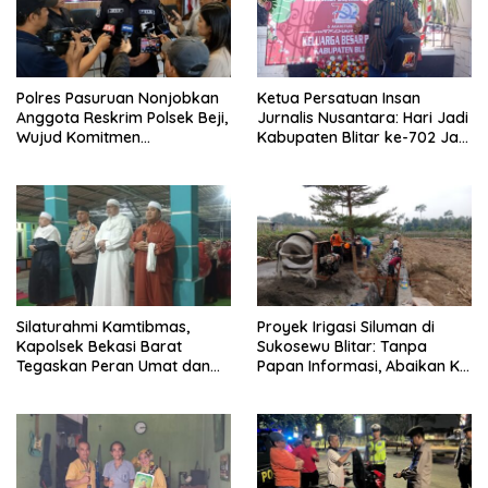
Polres Pasuruan Nonjobkan
Ketua Persatuan Insan
Anggota Reskrim Polsek Beji,
Jurnalis Nusantara: Hari Jadi
Wujud Komitmen
Kabupaten Blitar ke-702 Jadi
Transparansi Penanganan
Momentum Perkuat Sinergi
Dugaan Penganiayaan
Pembangunan
Silaturahmi Kamtibmas,
Proyek Irigasi Siluman di
Kapolsek Bekasi Barat
Sukosewu Blitar: Tanpa
Tegaskan Peran Umat dan
Papan Informasi, Abaikan K3,
Keluarga Kunci Jaga
dan Terkesan Lempar
Kondusivitas Wilayah
Tanggung Jawab