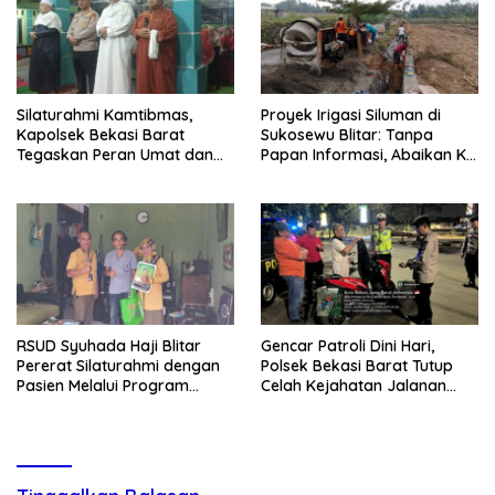
Silaturahmi Kamtibmas,
Proyek Irigasi Siluman di
Kapolsek Bekasi Barat
Sukosewu Blitar: Tanpa
Tegaskan Peran Umat dan
Papan Informasi, Abaikan K3,
Keluarga Kunci Jaga
dan Terkesan Lempar
Kondusivitas Wilayah
Tanggung Jawab
RSUD Syuhada Haji Blitar
Gencar Patroli Dini Hari,
Pererat Silaturahmi dengan
Polsek Bekasi Barat Tutup
Pasien Melalui Program
Celah Kejahatan Jalanan
Kunjungan Rumah
dan Ancaman Tawuran