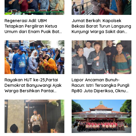
Regenerasi Adil: UBM
Jumat Berkah: Kapolsek
Tetapkan Pergiliran Ketua
Bekasi Barat Turun Langsung
Umum dari Enam Puak Batak
Kunjungi Warga Sakit dan
Muslim
Lansia
Rayakan HUT ke-25,Partai
Lapor Ancaman Bunuh-
Demokrat Banyuwangi Ajak
Racun: Istri Tersangka Pungli
Warga Bersihkan Pantai
Rp80 Juta Diperiksa, Oknum
Kedunen Desa Bomo
G Mengaku Utusan Kadis
Disdagperin