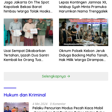
Jaga Jakarta On The Spot:
Lepas Kontingen Jamnas XII,
Kapolsek Bekasi Barat
Wabup Syah Minta Pramuka
himbau Warga Tolak Hoaks
Harumkan Nama Trenggalek
& Cegah Tawuran Usai
Sholat Jumat
Usai Sempat Dikabarkan
Oknum Polsek Kebon Jeruk
Tertahan, Ijazah Dua Santri
Diduga Backing Mafia Tanah,
Kembali ke Orang Tua
Hak Milik Warga Dirampas
Secara Cuma-cuma
Lewat Paksaan
Selengkapnya
Hukum dan Kriminal
4 Mei 2024
0 Komentar
Pelaku Pencurian Modus Pecah Kaca Mobil