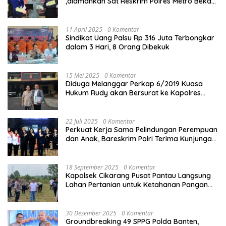
,diamankan Sat Reskrim Polres Metro Bekasi
Kota
11 April 2025
0 Komentar
Sindikat Uang Palsu Rp 316 Juta Terbongkar
dalam 3 Hari, 8 Orang Dibekuk
15 Mei 2025
0 Komentar
Diduga Melanggar Perkap 6/2019 Kuasa
Hukum Rudy akan Bersurat ke Kapolres
Bandung Kota .
22 Juli 2025
0 Komentar
Perkuat Kerja Sama Pelindungan Perempuan
dan Anak, Bareskrim Polri Terima Kunjungan
Delegasi Kepolisian nasional Korea Selatan
18 September 2025
0 Komentar
Kapolsek Cikarang Pusat Pantau Langsung
Lahan Pertanian untuk Ketahanan Pangan
Nasional
30 Desember 2025
0 Komentar
Groundbreaking 49 SPPG Polda Banten,