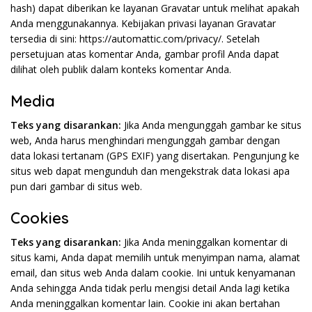
hash) dapat diberikan ke layanan Gravatar untuk melihat apakah
Anda menggunakannya. Kebijakan privasi layanan Gravatar
tersedia di sini: https://automattic.com/privacy/. Setelah
persetujuan atas komentar Anda, gambar profil Anda dapat
dilihat oleh publik dalam konteks komentar Anda.
Media
Teks yang disarankan:
Jika Anda mengunggah gambar ke situs
web, Anda harus menghindari mengunggah gambar dengan
data lokasi tertanam (GPS EXIF) yang disertakan. Pengunjung ke
situs web dapat mengunduh dan mengekstrak data lokasi apa
pun dari gambar di situs web.
Cookies
Teks yang disarankan:
Jika Anda meninggalkan komentar di
situs kami, Anda dapat memilih untuk menyimpan nama, alamat
email, dan situs web Anda dalam cookie. Ini untuk kenyamanan
Anda sehingga Anda tidak perlu mengisi detail Anda lagi ketika
Anda meninggalkan komentar lain. Cookie ini akan bertahan