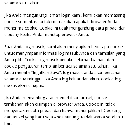
selama satu tahun.
Jika Anda mengunjungi laman login kami, kami akan memasang
cookie sementara untuk memastikan apakah browser Anda
menerima cookie. Cookie ini tidak mengandung data pribadi dan
dibuang ketika Anda menutup browser Anda.
Saat Anda log masuk, kami akan menyiapkan beberapa cookie
untuk menyimpan informasi log masuk Anda dan tampilan yang
Anda pilih. Cookie log masuk berlaku selama dua hari, dan
cookie pengaturan tampilan berlaku selama satu tahun. Jika
Anda memilih “Ingatkan Saya”, log masuk anda akan bertahan
selama dua minggu. Jika Anda log keluar dari akun, cookie log
masuk akan dihapus.
Jika Anda menyunting atau menerbitkan artikel, cookie
tambahan akan disimpan di browser Anda. Cookie ini tidak
menyertakan data pribadi dan hanya menunjukkan ID posting
dari artikel yang baru saja Anda sunting. Kadaluwarsa setelah 1
hari.