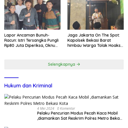
Lapor Ancaman Bunuh-
Jaga Jakarta On The Spot:
Racun: Istri Tersangka Pungli
Kapolsek Bekasi Barat
Rp80 Juta Diperiksa, Oknum
himbau Warga Tolak Hoaks
G Mengaku Utusan Kadis
& Cegah Tawuran Usai
Disdagperin
Sholat Jumat
Selengkapnya
Hukum dan Kriminal
4 Mei 2024
0 Komentar
Pelaku Pencurian Modus Pecah Kaca Mobil
,diamankan Sat Reskrim Polres Metro Bekasi
Kota