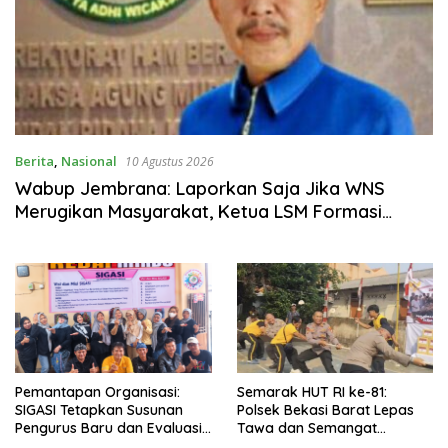
Berita
,
Nasional
10 Agustus 2026
Wabup Jembrana: Laporkan Saja Jika WNS
Merugikan Masyarakat, Ketua LSM Formasi
Meminta Bupati Tindak Tegas Oknum Anggota
Kelompok Ahli Pemkab
Pemantapan Organisasi:
Semarak HUT RI ke-81:
SIGASI Tetapkan Susunan
Polsek Bekasi Barat Lepas
Pengurus Baru dan Evaluasi
Tawa dan Semangat
Komitmen Anggota
Bersama Warga Kranji