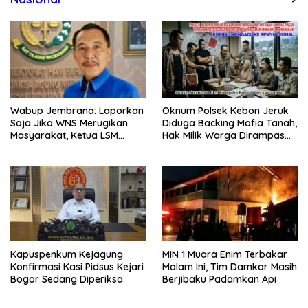
Oknum Polsek Kebon Jeruk
Wabup Jembrana: Laporkan
Diduga Backing Mafia Tanah,
Saja Jika WNS Merugikan
Hak Milik Warga Dirampas
Masyarakat, Ketua LSM
Lewat Paksaan
Formasi Meminta Bupati
Tindak Tegas Oknum
Anggota Kelompok Ahli
Pemkab
Kapuspenkum Kejagung
MIN 1 Muara Enim Terbakar
Konfirmasi Kasi Pidsus Kejari
Malam Ini, Tim Damkar Masih
Bogor Sedang Diperiksa
Berjibaku Padamkan Api