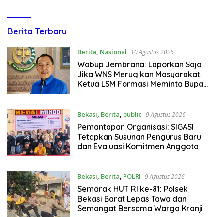
dailyindonesia.co
Berita Terbaru
Berita
,
Nasional
10 Agustus 2026
Wabup Jembrana: Laporkan Saja
Jika WNS Merugikan Masyarakat,
Ketua LSM Formasi Meminta Bupati
Tindak Tegas Oknum Anggota
Kelompok Ahli Pemkab
Bekasi
,
Berita
,
public
9 Agustus 2026
Pemantapan Organisasi: SIGASI
Tetapkan Susunan Pengurus Baru
dan Evaluasi Komitmen Anggota
Bekasi
,
Berita
,
POLRI
9 Agustus 2026
Semarak HUT RI ke-81: Polsek
Bekasi Barat Lepas Tawa dan
Semangat Bersama Warga Kranji