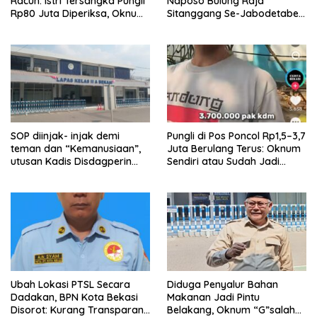
Racun: Istri Tersangka Pungli
Naposo Bulung Raja
Rp80 Juta Diperiksa, Oknum
Sitanggang Se-Jabodetabek
G Mengaku Utusan Kadis
Periode 2026–2030 Siap
Disdagperin
Perkuat Persatuan dan
Potensi Generasi
SOP diinjak- injak demi
Pungli di Pos Poncol Rp1,5–3,7
teman dan “Kemanusiaan”,
Juta Berulang Terus: Oknum
utusan Kadis Disdagperin
Sendiri atau Sudah Jadi
bebas masuk temui tahanan
Budaya di Dishub Kota
Bekasi?
Ubah Lokasi PTSL Secara
Diduga Penyalur Bahan
Dadakan, BPN Kota Bekasi
Makanan Jadi Pintu
Disorot: Kurang Transparan
Belakang, Oknum “G”salah