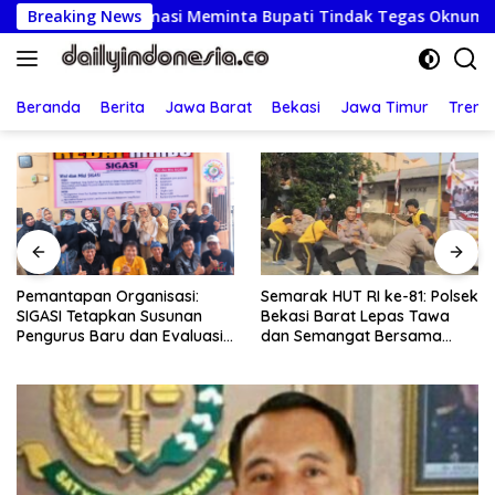
Langsung
 Formasi Meminta Bupati Tindak Tegas Oknum Anggota Kelomp
Breaking News
ke
konten
Beranda
Berita
Jawa Barat
Bekasi
Jawa Timur
Treng
Pemantapan Organisasi:
Semarak HUT RI ke-81: Polsek
SIGASI Tetapkan Susunan
Bekasi Barat Lepas Tawa
Pengurus Baru dan Evaluasi
dan Semangat Bersama
Komitmen Anggota
Warga Kranji