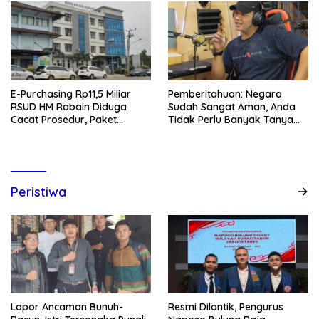
E-Purchasing Rp11,5 Miliar
Pemberitahuan: Negara
RSUD HM Rabain Diduga
Sudah Sangat Aman, Anda
Cacat Prosedur, Paket
Tidak Perlu Banyak Tanya
Belanja Baru Kok Dibuat
Lagi
Bayar Utang?
Peristiwa
Lapor Ancaman Bunuh-
Resmi Dilantik, Pengurus