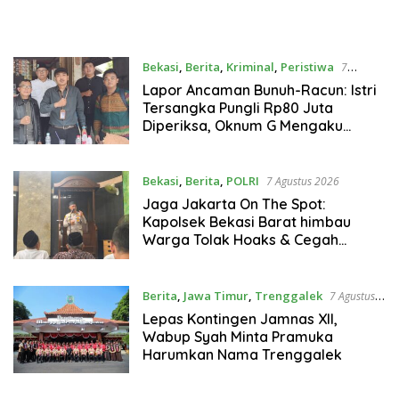
atau Ada Kepentingan
gunakan Akses Lapas,
Tersembunyi?
Bambang tuntut Pemutusan
Kerja Sama
Bekasi
,
Berita
,
Kriminal
,
Peristiwa
7
Agustus 2026
Lapor Ancaman Bunuh-Racun: Istri
Tersangka Pungli Rp80 Juta
Diperiksa, Oknum G Mengaku
Utusan Kadis Disdagperin
Bekasi
,
Berita
,
POLRI
7 Agustus 2026
Jaga Jakarta On The Spot:
Kapolsek Bekasi Barat himbau
Warga Tolak Hoaks & Cegah
Tawuran Usai Sholat Jumat
Berita
,
Jawa Timur
,
Trenggalek
7 Agustus
2026
Lepas Kontingen Jamnas XII,
Wabup Syah Minta Pramuka
Harumkan Nama Trenggalek