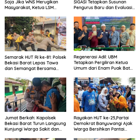
Saja Jika WNS Merugikan
SIGASI Tetapkan Susunan
Masyarakat, Ketua LSM
Pengurus Baru dan Evaluasi
Formasi Meminta Bupati
Komitmen Anggota
Tindak Tegas Oknum
Anggota Kelompok Ahli
Pemkab
Regenerasi Adil: UBM
Semarak HUT RI ke-81: Polsek
Tetapkan Pergiliran Ketua
Bekasi Barat Lepas Tawa
Umum dari Enam Puak Batak
dan Semangat Bersama
Muslim
Warga Kranji
Jumat Berkah: Kapolsek
Rayakan HUT ke-25,Partai
Bekasi Barat Turun Langsung
Demokrat Banyuwangi Ajak
Kunjungi Warga Sakit dan
Warga Bersihkan Pantai
Lansia
Kedunen Desa Bomo