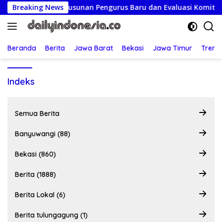
Langsung
GASI Tetapkan Susunan Pengurus Baru dan Evaluasi Komitmen
Breaking News
ke
konten
Beranda
Berita
Jawa Barat
Bekasi
Jawa Timur
Treng
Indeks
Semua Berita
Banyuwangi (88)
Bekasi (860)
Berita (1888)
Berita Lokal (6)
Berita tulungagung (1)