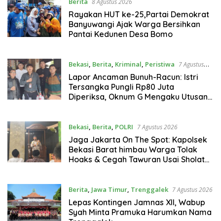
Berita
8 Agustus 2026
Rayakan HUT ke-25,Partai Demokrat
Banyuwangi Ajak Warga Bersihkan
Pantai Kedunen Desa Bomo
Bekasi
,
Berita
,
Kriminal
,
Peristiwa
7 Agustus
2026
Lapor Ancaman Bunuh-Racun: Istri
Tersangka Pungli Rp80 Juta
Diperiksa, Oknum G Mengaku Utusan
Kadis Disdagperin
Bekasi
,
Berita
,
POLRI
7 Agustus 2026
Jaga Jakarta On The Spot: Kapolsek
Bekasi Barat himbau Warga Tolak
Hoaks & Cegah Tawuran Usai Sholat
Jumat
Berita
,
Jawa Timur
,
Trenggalek
7 Agustus 2026
Lepas Kontingen Jamnas XII, Wabup
Syah Minta Pramuka Harumkan Nama