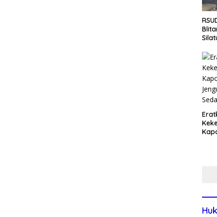
RSUD
Blit
Sila
Pasi
Pro
Rum
Erat
Keke
Kapo
Bara
Ang
Saki
Huk