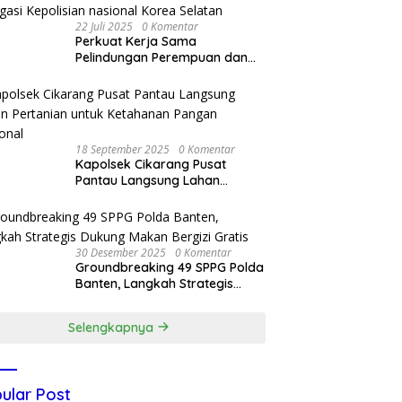
22 Juli 2025
0 Komentar
Perkuat Kerja Sama
Pelindungan Perempuan dan
Anak, Bareskrim Polri Terima
Kunjungan Delegasi Kepolisian
nasional Korea Selatan
18 September 2025
0 Komentar
Kapolsek Cikarang Pusat
Pantau Langsung Lahan
Pertanian untuk Ketahanan
Pangan Nasional
30 Desember 2025
0 Komentar
Groundbreaking 49 SPPG Polda
Banten, Langkah Strategis
Dukung Makan Bergizi Gratis
Selengkapnya
ular Post