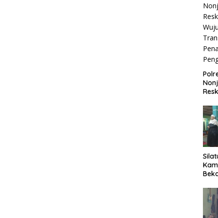
Polr
Non
Resk
Wuj
Tran
Pen
Pen
Sila
Kam
Beka
Teg
dan 
Jaga
Wila