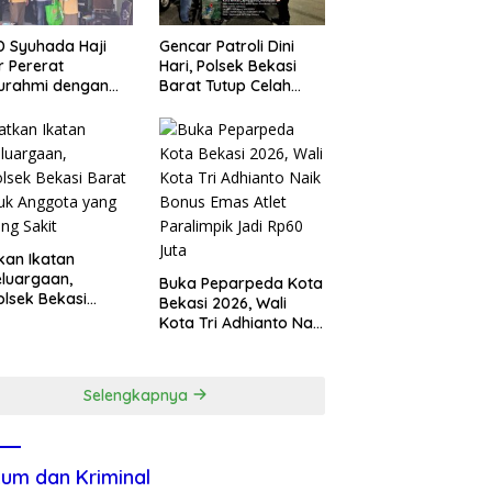
 Syuhada Haji
Gencar Patroli Dini
ar Pererat
Hari, Polsek Bekasi
turahmi dengan
Barat Tutup Celah
en Melalui
Kejahatan Jalanan
gram Kunjungan
dan Ancaman
ah
Tawuran
kan Ikatan
luargaan,
Buka Peparpeda Kota
lsek Bekasi
Bekasi 2026, Wali
t Jenguk
Kota Tri Adhianto Naik
gota yang Sedang
Bonus Emas Atlet
t
Paralimpik Jadi Rp60
Juta
Selengkapnya
um dan Kriminal