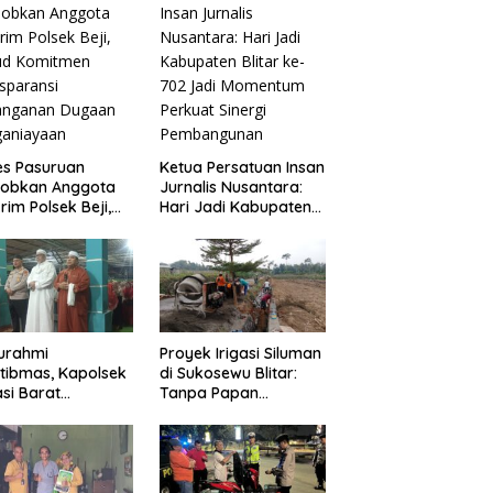
es Pasuruan
Ketua Persatuan Insan
jobkan Anggota
Jurnalis Nusantara:
rim Polsek Beji,
Hari Jadi Kabupaten
ud Komitmen
Blitar ke-702 Jadi
sparansi
Momentum Perkuat
anganan Dugaan
Sinergi Pembangunan
ganiayaan
turahmi
Proyek Irigasi Siluman
tibmas, Kapolsek
di Sukosewu Blitar:
si Barat
Tanpa Papan
askan Peran Umat
Informasi, Abaikan K3,
Keluarga Kunci
dan Terkesan Lempar
 Kondusivitas
Tanggung Jawab
yah