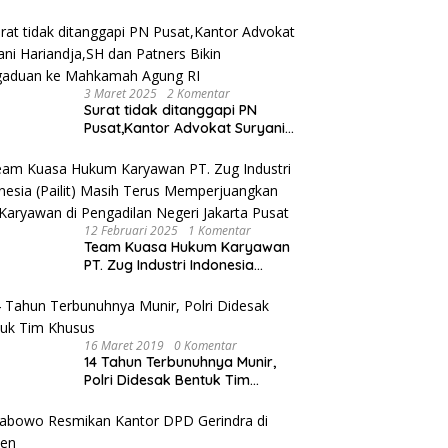
3 Maret 2025
2 Komentar
Surat tidak ditanggapi PN
Pusat,Kantor Advokat Suryani
Hariandja,SH dan Patners Bikin
Pengaduan ke Mahkamah
Agung RI
12 Februari 2025
1 Komentar
Team Kuasa Hukum Karyawan
PT. Zug Industri Indonesia
(Pailit) Masih Terus
Memperjuangkan Hak
Karyawan di Pengadilan Negeri
Jakarta Pusat
16 Maret 2019
0 Komentar
14 Tahun Terbunuhnya Munir,
Polri Didesak Bentuk Tim
Khusus