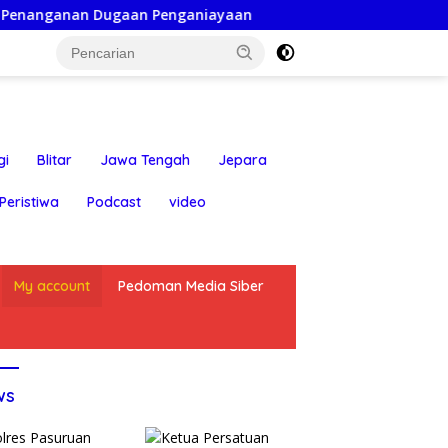
n Dugaan Penganiayaan
Ketua Persatuan Insan Jurnalis
gi
Blitar
Jawa Tengah
Jepara
Peristiwa
Podcast
video
My account
Pedoman Media Siber
ws