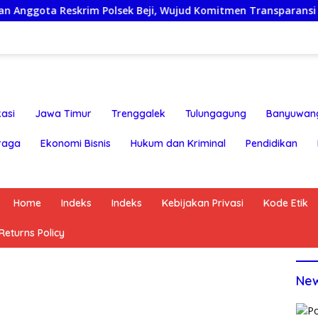
eskrim Polsek Beji, Wujud Komitmen Transparansi Penangana
asi
Jawa Timur
Trenggalek
Tulungagung
Banyuwan
raga
Ekonomi Bisnis
Hukum dan Kriminal
Pendidikan
Home
Indeks
Indeks
Kebijakan Privasi
Kode Etik
eturns Policy
Ne