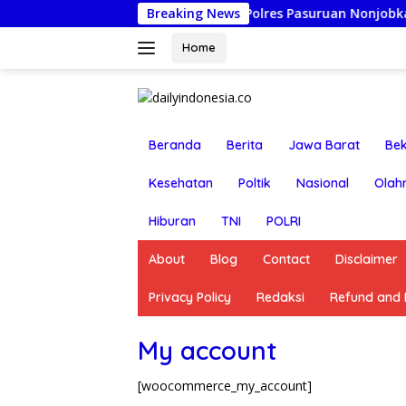
Langsung
Breaking News
Polres Pasuruan Nonjobkan Anggota R
ke
konten
Home
Beranda
Berita
Jawa Barat
Bek
Kesehatan
Poltik
Nasional
Olah
Hiburan
TNI
POLRI
About
Blog
Contact
Disclaimer
Privacy Policy
Redaksi
Refund and R
My account
[woocommerce_my_account]