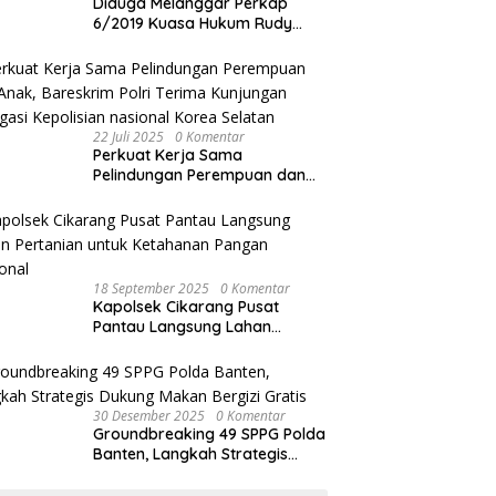
Diduga Melanggar Perkap
6/2019 Kuasa Hukum Rudy
akan Bersurat ke Kapolres
Bandung Kota .
22 Juli 2025
0 Komentar
Perkuat Kerja Sama
Pelindungan Perempuan dan
Anak, Bareskrim Polri Terima
Kunjungan Delegasi Kepolisian
nasional Korea Selatan
18 September 2025
0 Komentar
Kapolsek Cikarang Pusat
Pantau Langsung Lahan
Pertanian untuk Ketahanan
Pangan Nasional
30 Desember 2025
0 Komentar
Groundbreaking 49 SPPG Polda
Banten, Langkah Strategis
Dukung Makan Bergizi Gratis