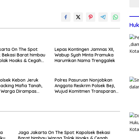
Huk
arta On The Spot:
Lepas Kontingen Jamnas XII,
 Bekasi Barat himbau
Wabup Syah Minta Pramuka
olak Hoaks & Cegah
Harumkan Nama Trenggalek
Usai Sholat Jumat
olsek Kebon Jeruk
Polres Pasuruan Nonjobkan
acking Mafia Tanah,
Anggota Reskrim Polsek Beji,
k Warga Dirampas
Wujud Komitmen Transparansi
aksaan
Penanganan Dugaan
Penganiayaan
ka
Jaga Jakarta On The Spot: Kapolsek Bekasi
aku
Barat himbau Warga Tolak Hoaks & Cegah