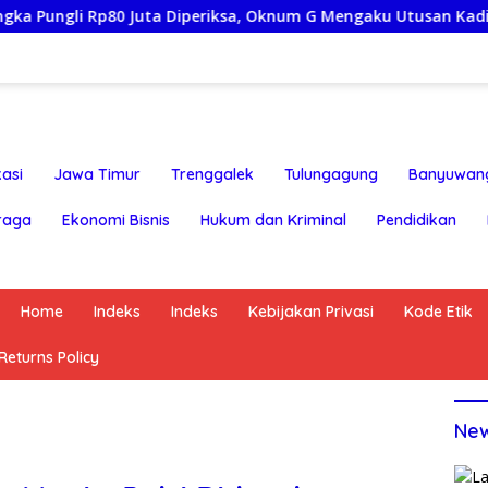
Rp80 Juta Diperiksa, Oknum G Mengaku Utusan Kadis Disdagperi
asi
Jawa Timur
Trenggalek
Tulungagung
Banyuwan
raga
Ekonomi Bisnis
Hukum dan Kriminal
Pendidikan
Home
Indeks
Indeks
Kebijakan Privasi
Kode Etik
eturns Policy
Ne