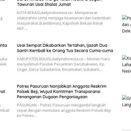
Tawuran Usai Sholat Jumat
KOTA BEKASI,dailyindonesia.co– Mempererat
ng
silaturahmi serta menjaga keamanan dan ketertiban
masyarakat (kamtibmas), Kapolsek Bekasi Barat
AKP…
inta
Usai Sempat Dikabarkan Tertahan, Ijazah Dua
Santri Kembali ke Orang Tua Secara Cuma-cuma
muka
KABUPATEN BEKASI,dailyindonesia.co – Momen haru
alek
menyelimuti Pondok Pesantren Daruttakwien, Kp.
Ceger, Desa Sukadarma, Kecamatan Sukatani,…
Polres Pasuruan Nonjobkan Anggota Reskrim
wat
Polsek Beji, Wujud Komitmen Transparansi
Penanganan Dugaan Penganiayaan
n
PASURUAN – Polres Pasuruan mengambil langkah
mbali
cepat dengan memutasi anggota Reskrim Polsek Beji
ke Polres…