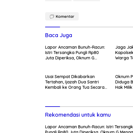
Komentar
Baca Juga
Lapor Ancaman Bunuh-Racun:
Jaga Jak
Istri Tersangka Pungli Rp80
Kapolsek
Juta Diperiksa, Oknum G
Warga T
Mengaku Utusan Kadis
Tawuran 
Disdagperin
Usai Sempat Dikabarkan
Oknum P
Tertahan, Ijazah Dua Santri
Diduga B
Kembali ke Orang Tua Secara
Hak Mili
Cuma-cuma
Lewat P
Rekomendasi untuk kamu
Lapor Ancaman Bunuh-Racun: Istri Tersang
Pungli Rp80 Juta Diperiksa, Oknum G Meng