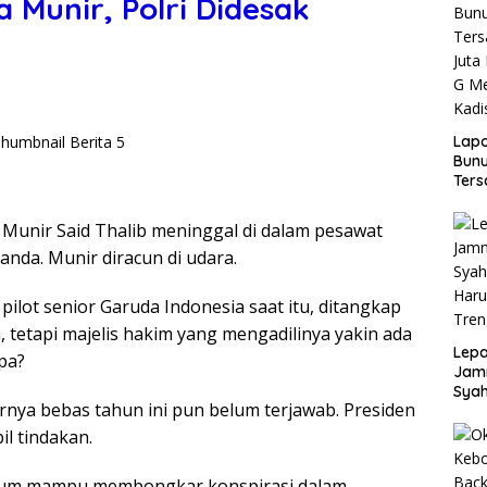
 Munir, Polri Didesak
Lap
Bunu
Ters
Rp80
Okn
, Munir Said Thalib meninggal di dalam pesawat
Utus
nda. Munir diracun di udara.
Disd
pilot senior Garuda Indonesia saat itu, ditangkap
ra, tetapi majelis hakim yang mengadilinya yakin ada
Lepa
pa?
Jamn
Syah
irnya bebas tahun ini pun belum terjawab. Presiden
Har
Tren
l tindakan.
lum mampu membongkar konspirasi dalam