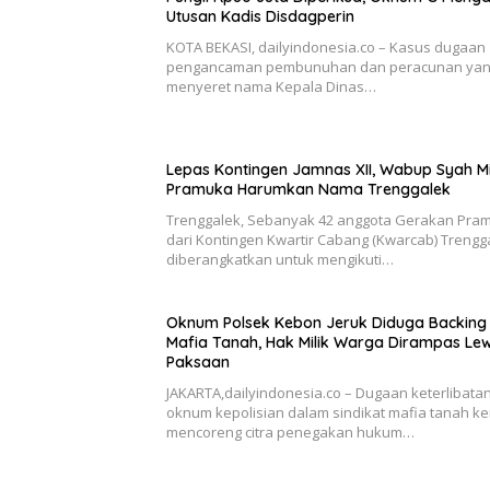
Utusan Kadis Disdagperin
KOTA BEKASI, dailyindonesia.co – Kasus dugaan
pengancaman pembunuhan dan peracunan ya
menyeret nama Kepala Dinas…
Lepas Kontingen Jamnas XII, Wabup Syah M
Pramuka Harumkan Nama Trenggalek
Trenggalek, Sebanyak 42 anggota Gerakan Pra
dari Kontingen Kwartir Cabang (Kwarcab) Trengg
diberangkatkan untuk mengikuti…
Oknum Polsek Kebon Jeruk Diduga Backing
Mafia Tanah, Hak Milik Warga Dirampas Le
Paksaan
JAKARTA,dailyindonesia.co – Dugaan keterlibata
oknum kepolisian dalam sindikat mafia tanah ke
mencoreng citra penegakan hukum…