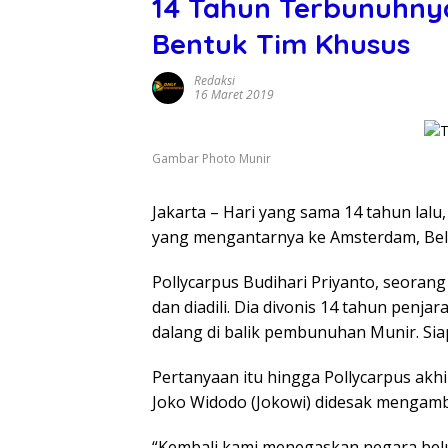
14 Tahun Terbunuhnya
Bentuk Tim Khusus
Redaksi
16 Maret 2019
Gambar Photo Munir
Jakarta – Hari yang sama 14 tahun lalu
yang mengantarnya ke Amsterdam, Bela
Pollycarpus Budihari Priyanto, seorang 
dan diadili. Dia divonis 14 tahun penja
dalang di balik pembunuhan Munir. Sia
Pertanyaan itu hingga Pollycarpus akh
Joko Widodo (Jokowi) didesak mengambi
“Kembali kami menegaskan negara be