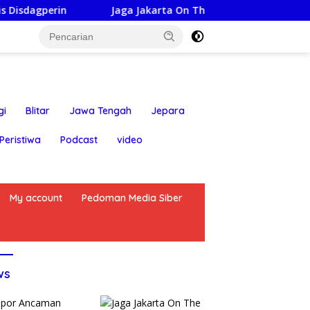
n
Jaga Jakarta On The Spot: Kapolsek Bekasi Barat h
gi
Blitar
Jawa Tengah
Jepara
Peristiwa
Podcast
video
My account
Pedoman Media Siber
ws