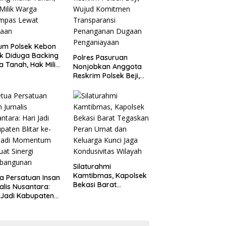
um Polsek Kebon
k Diduga Backing
Polres Pasuruan
a Tanah, Hak Milik
Nonjobkan Anggota
ga Dirampas
Reskrim Polsek Beji,
at Paksaan
Wujud Komitmen
Transparansi
Penanganan Dugaan
Penganiayaan
Silaturahmi
Kamtibmas, Kapolsek
a Persatuan Insan
Bekasi Barat
alis Nusantara:
Tegaskan Peran Umat
 Jadi Kabupaten
dan Keluarga Kunci
ar ke-702 Jadi
Jaga Kondusivitas
entum Perkuat
Wilayah
ergi Pembangunan