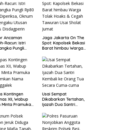
or Ancaman
Jaga Jakarta On The
h-Racun: Istri
Spot: Kapolsek Bekasi
angka Pungli
Barat himbau Warga
 Juta Diperiksa,
Tolak Hoaks & Cegah
um G Mengaku
Tawuran Usai Sholat
an Kadis
Jumat
agperin
s Kontingen
Usai Sempat
as XII, Wabup
Dikabarkan Tertahan,
 Minta Pramuka
Ijazah Dua Santri
umkan Nama
Kembali ke Orang Tua
ggalek
Secara Cuma-cuma