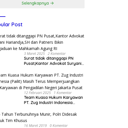
Selengkapnya
ular Post
3 Maret 2025
2 Komentar
Surat tidak ditanggapi PN
Pusat,Kantor Advokat Suryani
Hariandja,SH dan Patners Bikin
Pengaduan ke Mahkamah
Agung RI
12 Februari 2025
1 Komentar
Team Kuasa Hukum Karyawan
PT. Zug Industri Indonesia
(Pailit) Masih Terus
Memperjuangkan Hak
Karyawan di Pengadilan Negeri
Jakarta Pusat
16 Maret 2019
0 Komentar