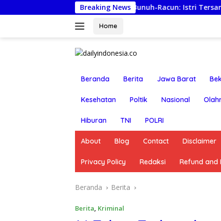
Langsung
Lapor Ancaman Bunuh-Racun: Istri Tersangka Pungli 
Breaking News
ke
konten
Home
Beranda
Berita
Jawa Barat
Bek
Kesehatan
Poltik
Nasional
Olah
Hiburan
TNI
POLRI
About
Blog
Contact
Disclaimer
Privacy Policy
Redaksi
Refund and R
Beranda
Berita
Berita
,
Kriminal