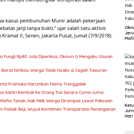
wa kasus pembunuhan Munir adalah pekerjaan
atas janji tanpa bukti,” ujar salah satu aktivis
Okn
Jeru
n Kramat II, Senen, Jakarta Pusat, Jumat (7/9/2018).
Mafi
War
Lew
ka Pungli Rp80 Juta Diperiksa, Oknum G Mengaku Utusan
si Barat himbau Warga Tolak Hoaks & Cegah Tawuran
Minta Pramuka Harumkan Nama Trenggalek
Dua Santri Kembali ke Orang Tua Secara Cuma-cuma
Mafia Tanah, Hak Milik Warga Dirampas Lewat Paksaan
Ketu
m Polsek Beji, Wujud Komitmen Transparansi Penanganan
Jurn
Hari
Blit
Mom
Sin