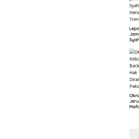
Lepa
Jamn
Syah
Har
Tren
Okn
Jeru
Mafi
War
Lew