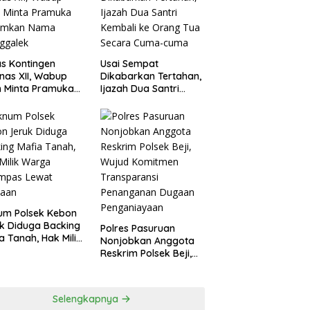
s Kontingen
Usai Sempat
as XII, Wabup
Dikabarkan Tertahan,
 Minta Pramuka
Ijazah Dua Santri
umkan Nama
Kembali ke Orang Tua
ggalek
Secara Cuma-cuma
um Polsek Kebon
k Diduga Backing
Polres Pasuruan
a Tanah, Hak Milik
Nonjobkan Anggota
ga Dirampas
Reskrim Polsek Beji,
at Paksaan
Wujud Komitmen
Transparansi
Penanganan Dugaan
Selengkapnya
Penganiayaan