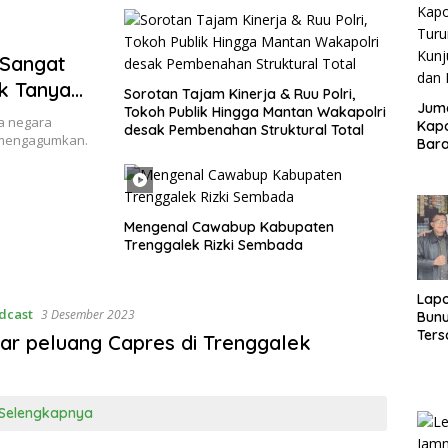
 Sangat
k Tanya
Sorotan Tajam Kinerja & Ruu Polri,
Juma
Tokoh Publik Hingga Mantan Wakapolri
la negara
Kapo
desak Pembenahan Struktural Total
t mengagumkan.
Bara
Kunj
dan 
Mengenal Cawabup Kabupaten
Trenggalek Rizki Sembada
Lap
dcast
3 Desember 2023
Bunu
Ters
r peluang Capres di Trenggalek
Rp80
Okn
Utus
Disd
Selengkapnya