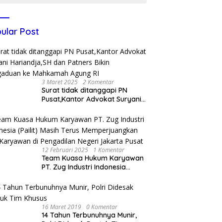
ular Post
3 Maret 2025
2 Komentar
Surat tidak ditanggapi PN
Pusat,Kantor Advokat Suryani
Hariandja,SH dan Patners Bikin
Pengaduan ke Mahkamah
Agung RI
12 Februari 2025
1 Komentar
Team Kuasa Hukum Karyawan
PT. Zug Industri Indonesia
(Pailit) Masih Terus
Memperjuangkan Hak
Karyawan di Pengadilan Negeri
Jakarta Pusat
16 Maret 2019
0 Komentar
14 Tahun Terbunuhnya Munir,