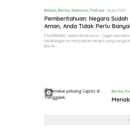
Bekasi
,
Berita
,
Nasional
,
Podcast
28 Juli 2026
Pemberitahuan: Negara Sudah
Aman, Anda Tidak Perlu Banya
Lagi
PALEMBANG ,dailyindonesia.co— Jagat tata kelo
belakangan ini menyajikan atraksi yang sanga
Jika di…
Berita
,
Po
Menaka