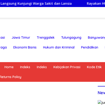
njungi Warga Sakit dan Lansia
Rayakan HUT ke-25,Par
asi
Jawa Timur
Trenggalek
Tulungagung
Banyuwan
raga
Ekonomi Bisnis
Hukum dan Kriminal
Pendidikan
Home
Indeks
Indeks
Kebijakan Privasi
Kode Etik
eturns Policy
Ne