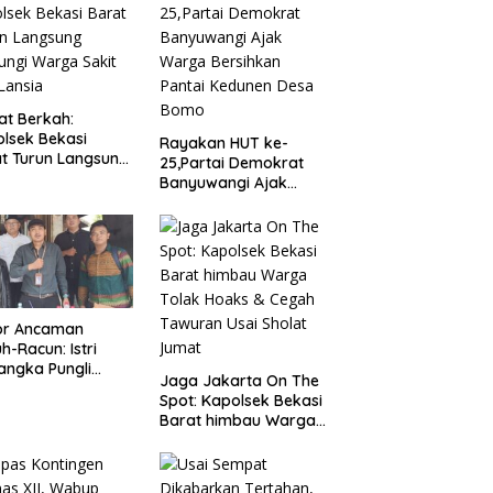
t Berkah:
lsek Bekasi
Rayakan HUT ke-
t Turun Langsung
25,Partai Demokrat
ungi Warga Sakit
Banyuwangi Ajak
Lansia
Warga Bersihkan
Pantai Kedunen Desa
Bomo
or Ancaman
h-Racun: Istri
angka Pungli
Jaga Jakarta On The
 Juta Diperiksa,
Spot: Kapolsek Bekasi
um G Mengaku
Barat himbau Warga
an Kadis
Tolak Hoaks & Cegah
agperin
Tawuran Usai Sholat
Jumat