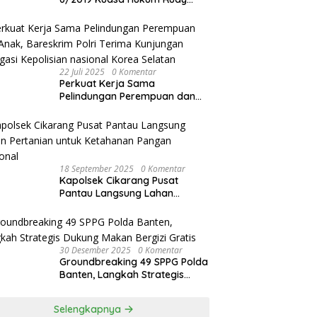
akan Bersurat ke Kapolres
Bandung Kota .
22 Juli 2025
0 Komentar
Perkuat Kerja Sama
Pelindungan Perempuan dan
Anak, Bareskrim Polri Terima
Kunjungan Delegasi Kepolisian
nasional Korea Selatan
18 September 2025
0 Komentar
Kapolsek Cikarang Pusat
Pantau Langsung Lahan
Pertanian untuk Ketahanan
Pangan Nasional
30 Desember 2025
0 Komentar
Groundbreaking 49 SPPG Polda
Banten, Langkah Strategis
Dukung Makan Bergizi Gratis
Selengkapnya