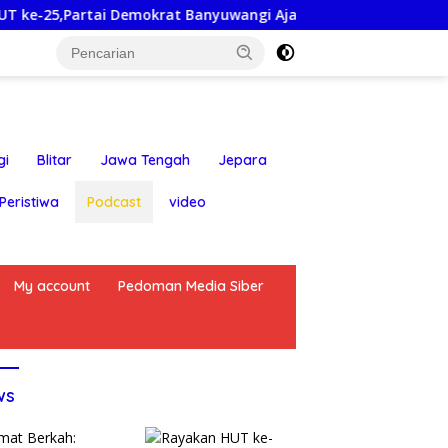
tai Demokrat Banyuwangi Ajak Warga Bersihkan Pantai Kedun
gi
Blitar
Jawa Tengah
Jepara
Peristiwa
Podcast
video
My account
Pedoman Media Siber
ws