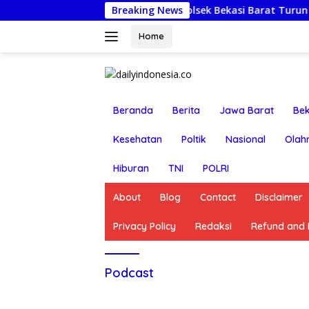
Langsung
Jumat Berkah: Kapolsek Bekasi Barat Turun Langsung Ku
Breaking News
ke
konten
Home
Beranda
Berita
Jawa Barat
Bek
Kesehatan
Poltik
Nasional
Olah
Hiburan
TNI
POLRI
About
Blog
Contact
Disclaimer
Privacy Policy
Redaksi
Refund and R
Podcast