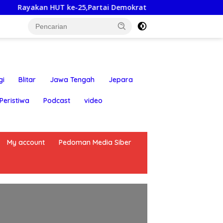
n HUT ke-25,Partai Demokrat Banyuwangi Ajak Warga Bersihk
gi
Blitar
Jawa Tengah
Jepara
Peristiwa
Podcast
video
My account
Pedoman Media Siber