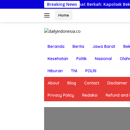
Langsung
Breaking News
Jumat Berkah: Kapolsek Bekasi Barat T
ke
konten
Home
Beranda
Berita
Jawa Barat
Bek
Kesehatan
Poltik
Nasional
Olah
Hiburan
TNI
POLRI
About
Blog
Contact
Disclaimer
Privacy Policy
Redaksi
Refund and R