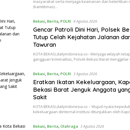
masyarakat serta menjaga keamanan dan ketertiban
(kamtibmas)…
Bekasi
,
Berita
,
POLRI
4 Agustus 2026
Gencar Patroli Dini Hari, Polsek B
Tutup Celah Kejahatan Jalanan d
Tawuran
KOTA BEKASI,dailyindonesia.co– Menjaga wilayah teta
gangguan kriminalitas, Polsek Bekasi Barat menggelar 
Bekasi
,
Berita
,
POLRI
3 Agustus 2026
Eratkan Ikatan Kekeluargaan, Kap
Bekasi Barat Jenguk Anggota yan
Sakit
KOTA BEKASI,dailyindonesia.co – Wujud nyata kepedul
kekeluargaan diinternal institusi ditunjukkan oleh Ka
Bekasi
,
Berita
,
Olahraga
3 Agustus 2026