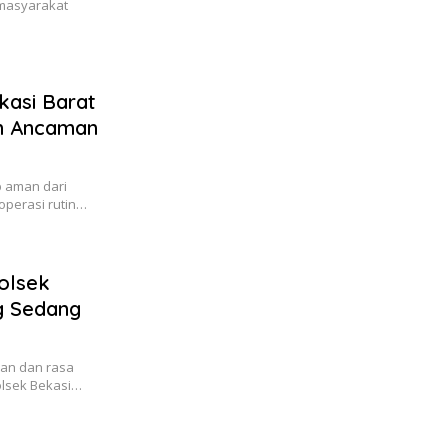
 masyarakat
ekasi Barat
an Ancaman
p aman dari
operasi rutin…
olsek
g Sedang
ian dan rasa
polsek Bekasi…