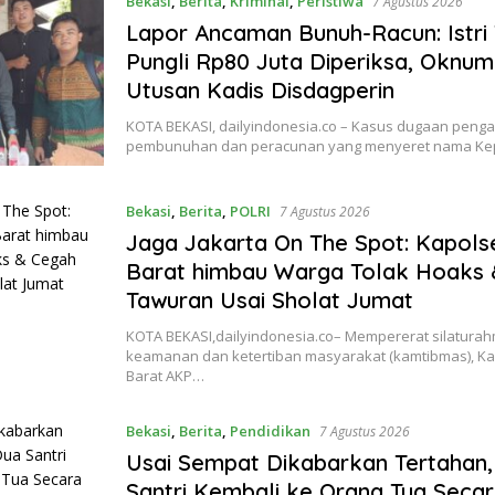
Bekasi
,
Berita
,
Kriminal
,
Peristiwa
7 Agustus 2026
Lapor Ancaman Bunuh-Racun: Istri
Pungli Rp80 Juta Diperiksa, Oknu
Utusan Kadis Disdagperin
KOTA BEKASI, dailyindonesia.co – Kasus dugaan pen
pembunuhan dan peracunan yang menyeret nama Ke
Bekasi
,
Berita
,
POLRI
7 Agustus 2026
Jaga Jakarta On The Spot: Kapols
Barat himbau Warga Tolak Hoaks
Tawuran Usai Sholat Jumat
KOTA BEKASI,dailyindonesia.co– Mempererat silaturah
keamanan dan ketertiban masyarakat (kamtibmas), Ka
Barat AKP…
Bekasi
,
Berita
,
Pendidikan
7 Agustus 2026
Usai Sempat Dikabarkan Tertahan,
Santri Kembali ke Orang Tua Seca