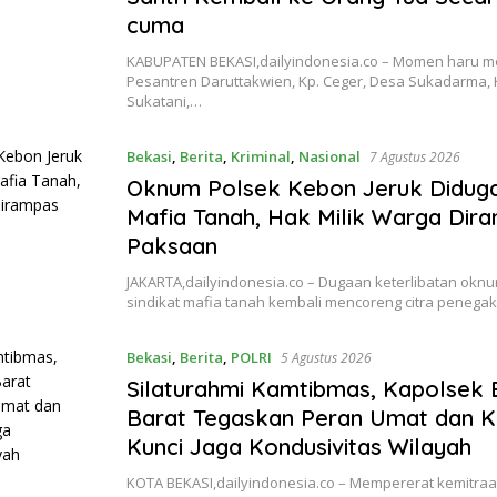
cuma
KABUPATEN BEKASI,dailyindonesia.co – Momen haru m
Pesantren Daruttakwien, Kp. Ceger, Desa Sukadarma,
Sukatani,…
Bekasi
,
Berita
,
Kriminal
,
Nasional
7 Agustus 2026
Oknum Polsek Kebon Jeruk Didug
Mafia Tanah, Hak Milik Warga Dir
Paksaan
JAKARTA,dailyindonesia.co – Dugaan keterlibatan okn
sindikat mafia tanah kembali mencoreng citra peneg
Bekasi
,
Berita
,
POLRI
5 Agustus 2026
Silaturahmi Kamtibmas, Kapolsek 
Barat Tegaskan Peran Umat dan K
Kunci Jaga Kondusivitas Wilayah
KOTA BEKASI,dailyindonesia.co – Mempererat kemitr