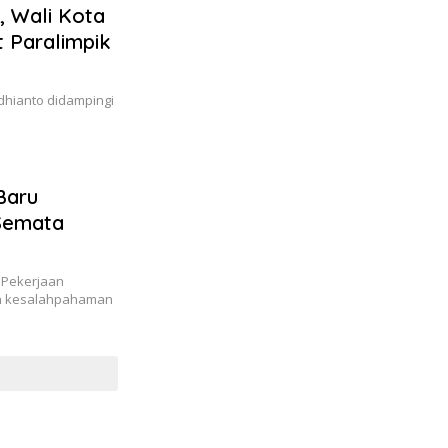
, Wali Kota
t Paralimpik
Adhianto didampingi
Baru
 Semata
 Pekerjaan
kan kesalahpahaman