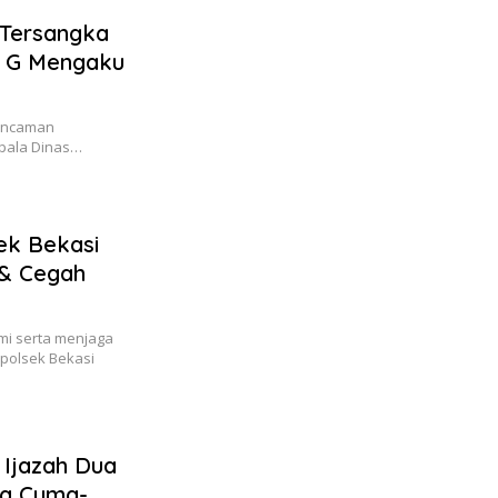
 Tersangka
m G Mengaku
gancaman
pala Dinas…
ek Bekasi
 & Cegah
mi serta menjaga
polsek Bekasi
 Ijazah Dua
ra Cuma-