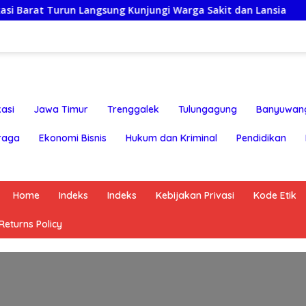
urun Langsung Kunjungi Warga Sakit dan Lansia
Rayaka
asi
Jawa Timur
Trenggalek
Tulungagung
Banyuwan
raga
Ekonomi Bisnis
Hukum dan Kriminal
Pendidikan
Home
Indeks
Indeks
Kebijakan Privasi
Kode Etik
eturns Policy