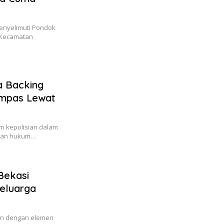
enyelimuti Pondok
 Kecamatan
a Backing
ampas Lewat
um kepolisian dalam
akan hukum…
Bekasi
eluarga
aan dengan elemen