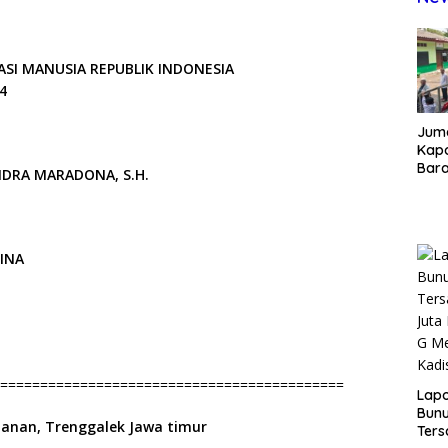
SI MANUSIA REPUBLIK INDONESIA
4
Juma
Kapo
Bara
NDRA MARADONA, S.H.
Kunj
dan 
RINA
===========================================
Lap
Bunu
anan, Trenggalek Jawa timur
Ters