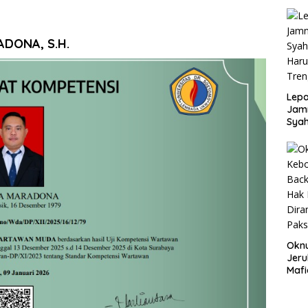
Rp80
Okn
Utus
Disd
ADONA, S.H.
Lepa
Jamn
Syah
Har
Tren
Okn
Jeru
Mafi
War
Lew