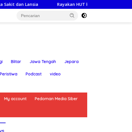
nsia
Rayakan HUT ke-25,Partai Demokrat Banyuwangi 
gi
Blitar
Jawa Tengah
Jepara
Peristiwa
Podcast
video
My account
Pedoman Media Siber
ws