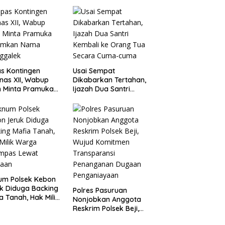
 Juta Diperiksa,
Tolak Hoaks & Cegah
um G Mengaku
Tawuran Usai Sholat
an Kadis
Jumat
agperin
s Kontingen
Usai Sempat
as XII, Wabup
Dikabarkan Tertahan,
 Minta Pramuka
Ijazah Dua Santri
umkan Nama
Kembali ke Orang Tua
ggalek
Secara Cuma-cuma
um Polsek Kebon
k Diduga Backing
Polres Pasuruan
a Tanah, Hak Milik
Nonjobkan Anggota
ga Dirampas
Reskrim Polsek Beji,
at Paksaan
Wujud Komitmen