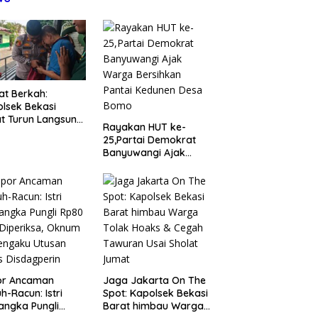
t Berkah:
lsek Bekasi
t Turun Langsung
Rayakan HUT ke-
ungi Warga Sakit
25,Partai Demokrat
Lansia
Banyuwangi Ajak
Warga Bersihkan
Pantai Kedunen Desa
Bomo
or Ancaman
Jaga Jakarta On The
h-Racun: Istri
Spot: Kapolsek Bekasi
angka Pungli
Barat himbau Warga