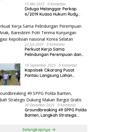
15 Mei 2025
0 Komentar
Diduga Melanggar Perkap
6/2019 Kuasa Hukum Rudy
akan Bersurat ke Kapolres
Bandung Kota .
22 Juli 2025
0 Komentar
Perkuat Kerja Sama
Pelindungan Perempuan dan
Anak, Bareskrim Polri Terima
Kunjungan Delegasi Kepolisian
18 September 2025
0 Komentar
Kapolsek Cikarang Pusat
nasional Korea Selatan
Pantau Langsung Lahan
Pertanian untuk Ketahanan
Pangan Nasional
30 Desember 2025
0 Komentar
Groundbreaking 49 SPPG Polda
Banten, Langkah Strategis
Dukung Makan Bergizi Gratis
Selengkapnya