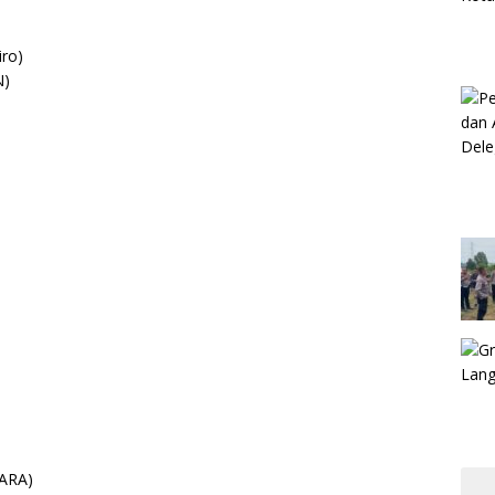
iro)
N)
ARA)