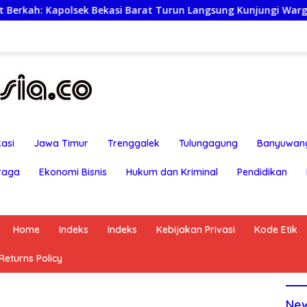
lsek Bekasi Barat Turun Langsung Kunjungi Warga Sakit dan La
asi
Jawa Timur
Trenggalek
Tulungagung
Banyuwan
raga
Ekonomi Bisnis
Hukum dan Kriminal
Pendidikan
Home
Indeks
Indeks
Kebijakan Privasi
Kode Etik
eturns Policy
Ne