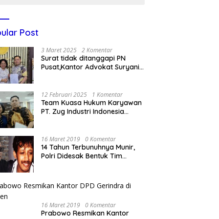
ular Post
3 Maret 2025
2 Komentar
Surat tidak ditanggapi PN
Pusat,Kantor Advokat Suryani
Hariandja,SH dan Patners Bikin
Pengaduan ke Mahkamah
Agung RI
12 Februari 2025
1 Komentar
Team Kuasa Hukum Karyawan
PT. Zug Industri Indonesia
(Pailit) Masih Terus
Memperjuangkan Hak
Karyawan di Pengadilan Negeri
16 Maret 2019
0 Komentar
Jakarta Pusat
14 Tahun Terbunuhnya Munir,
Polri Didesak Bentuk Tim
Khusus
16 Maret 2019
0 Komentar
Prabowo Resmikan Kantor