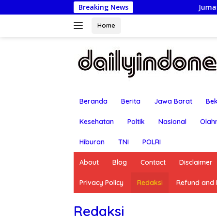
Langsung
Breaking News
Jumat Berkah: Kapo
ke
konten
Home
Beranda
Berita
Jawa Barat
Bek
Kesehatan
Poltik
Nasional
Olah
Hiburan
TNI
POLRI
About
Blog
Contact
Disclaimer
Privacy Policy
Redaksi
Refund and R
Redaksi