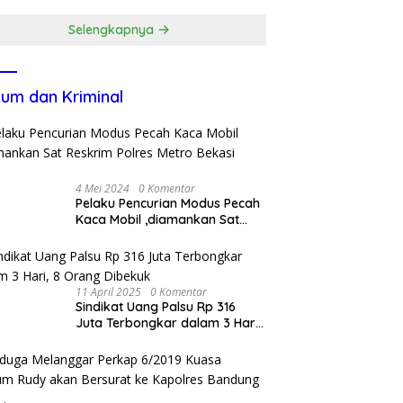
Transparansi
Penanganan Dugaan
Selengkapnya
Penganiayaan
um dan Kriminal
4 Mei 2024
0 Komentar
Pelaku Pencurian Modus Pecah
Kaca Mobil ,diamankan Sat
Reskrim Polres Metro Bekasi
Kota
11 April 2025
0 Komentar
Sindikat Uang Palsu Rp 316
Juta Terbongkar dalam 3 Hari,
8 Orang Dibekuk