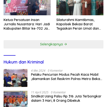
Ketua Persatuan Insan
Silaturahmi Kamtibmas,
Jurnalis Nusantara: Hari Jadi
Kapolsek Bekasi Barat
Kabupaten Blitar ke-702 Jadi
Tegaskan Peran Umat dan
Momentum Perkuat Sinergi
Keluarga Kunci Jaga
Pembangunan
Kondusivitas Wilayah
Selengkapnya
Hukum dan Kriminal
4 Mei 2024
0 Komentar
Pelaku Pencurian Modus Pecah Kaca Mobil
,diamankan Sat Reskrim Polres Metro Bekasi
Kota
11 April 2025
0 Komentar
Sindikat Uang Palsu Rp 316 Juta Terbongkar
dalam 3 Hari, 8 Orang Dibekuk