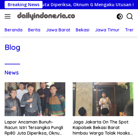
Langsung
 Pungli Rp80 Juta Diperiksa, Oknum G Mengaku Utusan Kadis D
Breaking News
ke
konten
Beranda
Berita
Jawa Barat
Bekasi
Jawa Timur
Treng
Blog
News
Lapor Ancaman Bunuh-
Jaga Jakarta On The Spot:
Racun: Istri Tersangka Pungli
Kapolsek Bekasi Barat
Rp80 Juta Diperiksa, Oknum
himbau Warga Tolak Hoaks