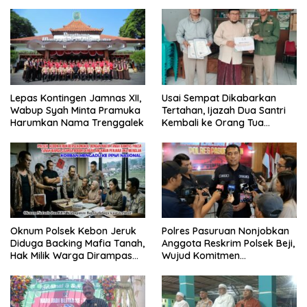
G Mengaku Utusan Kadis
& Cegah Tawuran Usai
Disdagperin
Sholat Jumat
Lepas Kontingen Jamnas XII,
Usai Sempat Dikabarkan
Wabup Syah Minta Pramuka
Tertahan, Ijazah Dua Santri
Harumkan Nama Trenggalek
Kembali ke Orang Tua
Secara Cuma-cuma
Oknum Polsek Kebon Jeruk
Polres Pasuruan Nonjobkan
Diduga Backing Mafia Tanah,
Anggota Reskrim Polsek Beji,
Hak Milik Warga Dirampas
Wujud Komitmen
Lewat Paksaan
Transparansi Penanganan
Dugaan Penganiayaan