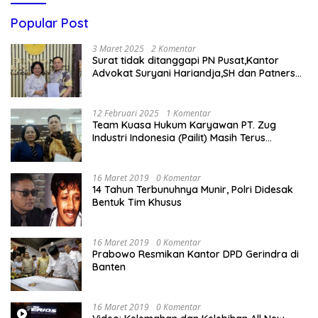
Popular Post
3 Maret 2025
2 Komentar
Surat tidak ditanggapi PN Pusat,Kantor
Advokat Suryani Hariandja,SH dan Patners
Bikin Pengaduan ke Mahkamah Agung RI
12 Februari 2025
1 Komentar
Team Kuasa Hukum Karyawan PT. Zug
Industri Indonesia (Pailit) Masih Terus
Memperjuangkan Hak Karyawan di
Pengadilan Negeri Jakarta Pusat
16 Maret 2019
0 Komentar
14 Tahun Terbunuhnya Munir, Polri Didesak
Bentuk Tim Khusus
16 Maret 2019
0 Komentar
Prabowo Resmikan Kantor DPD Gerindra di
Banten
16 Maret 2019
0 Komentar