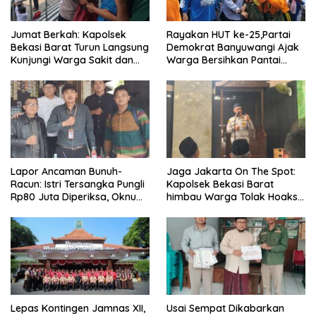
Jumat Berkah: Kapolsek
Rayakan HUT ke-25,Partai
Bekasi Barat Turun Langsung
Demokrat Banyuwangi Ajak
Kunjungi Warga Sakit dan
Warga Bersihkan Pantai
Lansia
Kedunen Desa Bomo
Lapor Ancaman Bunuh-
Jaga Jakarta On The Spot:
Racun: Istri Tersangka Pungli
Kapolsek Bekasi Barat
Rp80 Juta Diperiksa, Oknum
himbau Warga Tolak Hoaks
G Mengaku Utusan Kadis
& Cegah Tawuran Usai
Disdagperin
Sholat Jumat
Lepas Kontingen Jamnas XII,
Usai Sempat Dikabarkan