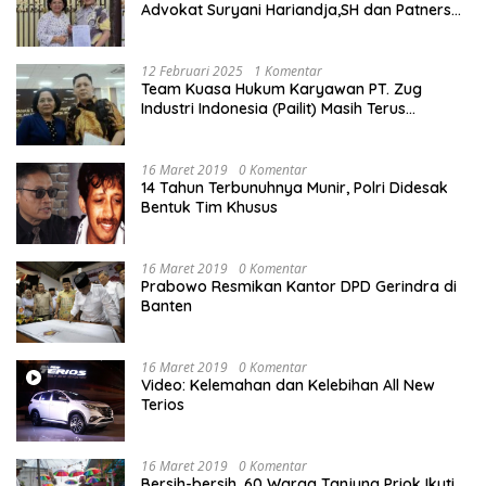
Advokat Suryani Hariandja,SH dan Patners
Bikin Pengaduan ke Mahkamah Agung RI
12 Februari 2025
1 Komentar
Team Kuasa Hukum Karyawan PT. Zug
Industri Indonesia (Pailit) Masih Terus
Memperjuangkan Hak Karyawan di
Pengadilan Negeri Jakarta Pusat
16 Maret 2019
0 Komentar
14 Tahun Terbunuhnya Munir, Polri Didesak
Bentuk Tim Khusus
16 Maret 2019
0 Komentar
Prabowo Resmikan Kantor DPD Gerindra di
Banten
16 Maret 2019
0 Komentar
Video: Kelemahan dan Kelebihan All New
Terios
16 Maret 2019
0 Komentar
Bersih-bersih, 60 Warga Tanjung Priok Ikuti