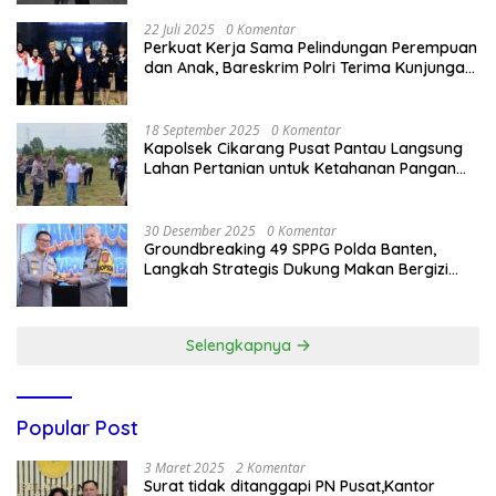
22 Juli 2025
0 Komentar
Perkuat Kerja Sama Pelindungan Perempuan
dan Anak, Bareskrim Polri Terima Kunjungan
Delegasi Kepolisian nasional Korea Selatan
18 September 2025
0 Komentar
Kapolsek Cikarang Pusat Pantau Langsung
Lahan Pertanian untuk Ketahanan Pangan
Nasional
30 Desember 2025
0 Komentar
Groundbreaking 49 SPPG Polda Banten,
Langkah Strategis Dukung Makan Bergizi
Gratis
Selengkapnya
Popular Post
3 Maret 2025
2 Komentar
Surat tidak ditanggapi PN Pusat,Kantor