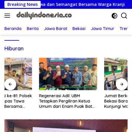
Langsung
arat Lepas Tawa dan Semangat Bersama Warga Kranji
Breaking News
R
ke
konten
Beranda
Berita
Jawa Barat
Bekasi
Jawa Timur
Treng
Hiburan
Regenerasi Adil: UBM
Jumat Berkah: Kapolsek
Tetapkan Pergiliran Ketua
Bekasi Barat Turun Langsung
Umum dari Enam Puak Batak
Kunjungi Warga Sakit dan
Muslim
Lansia