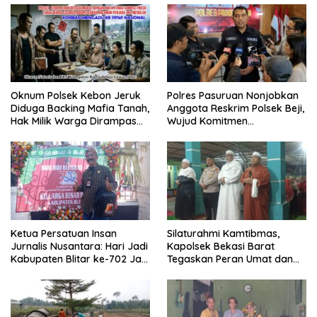
Oknum Polsek Kebon Jeruk
Polres Pasuruan Nonjobkan
Diduga Backing Mafia Tanah,
Anggota Reskrim Polsek Beji,
Hak Milik Warga Dirampas
Wujud Komitmen
Lewat Paksaan
Transparansi Penanganan
Dugaan Penganiayaan
Ketua Persatuan Insan
Silaturahmi Kamtibmas,
Jurnalis Nusantara: Hari Jadi
Kapolsek Bekasi Barat
Kabupaten Blitar ke-702 Jadi
Tegaskan Peran Umat dan
Momentum Perkuat Sinergi
Keluarga Kunci Jaga
Pembangunan
Kondusivitas Wilayah