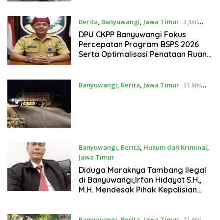
Untuk Melancarkan Lalu lintas Dan
Jaga Keselamatan Warga
Berita
,
Banyuwangi
,
Jawa Timur
3 Juni
2026
DPU CKPP Banyuwangi Fokus
Percepatan Program BSPS 2026
Serta Optimalisasi Penataan Ruang
dan Infrastruktur
Banyuwangi
,
Berita
,
Jawa Timur
31 Mei
2026
Banyuwangi
,
Berita
,
Hukum dan Kriminal
,
Jawa Timur
14 Mei 2026
Diduga Maraknya Tambang Ilegal
di Banyuwangi,Irfan Hidayat S.H.,
M.H. Mendesak Pihak Kepolisian
Jawa Timur Polda Jatim Dan
Polresta Banyuwangi Tutup Semua
Tambang Pasir Yang di Duga Ilegal
Banyuwangi
,
Berita
,
Jawa Timur
11 Mei