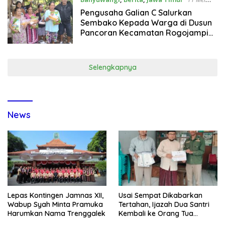
2026
Pengusaha Galian C Salurkan
Sembako Kepada Warga di Dusun
Pancoran Kecamatan Rogojampi
Banyuwangi
Selengkapnya
News
Lepas Kontingen Jamnas XII,
Usai Sempat Dikabarkan
Wabup Syah Minta Pramuka
Tertahan, Ijazah Dua Santri
Harumkan Nama Trenggalek
Kembali ke Orang Tua
Secara Cuma-cuma