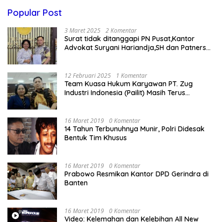
Popular Post
3 Maret 2025
2 Komentar
Surat tidak ditanggapi PN Pusat,Kantor
Advokat Suryani Hariandja,SH dan Patners
Bikin Pengaduan ke Mahkamah Agung RI
12 Februari 2025
1 Komentar
Team Kuasa Hukum Karyawan PT. Zug
Industri Indonesia (Pailit) Masih Terus
Memperjuangkan Hak Karyawan di
Pengadilan Negeri Jakarta Pusat
16 Maret 2019
0 Komentar
14 Tahun Terbunuhnya Munir, Polri Didesak
Bentuk Tim Khusus
16 Maret 2019
0 Komentar
Prabowo Resmikan Kantor DPD Gerindra di
Banten
16 Maret 2019
0 Komentar
Video: Kelemahan dan Kelebihan All New