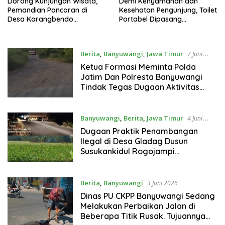
Dorong Kunjungan Wisata,
Demi Kenyamanan dan
Pemandian Pancoran di
Kesehatan Pengunjung, Toilet
Desa Karangbendo
Portabel Dipasang
Kecamatan Rogojampi
Menyambut Banyuwangi
Banyuwangi Hadirkan
Festival Padangulan 2026
Lomba Menggambar TK-SD
Berita
,
Banyuwangi
,
Jawa Timur
7 Juni
2026
Ketua Formasi Meminta Polda
Jatim Dan Polresta Banyuwangi
Tindak Tegas Dugaan Aktivitas
Tambang Pasir Ilegal di Dusun
Susukankidul Desa Gladag
Rogojampi
Banyuwangi
,
Berita
,
Jawa Timur
4 Juni
2026
Dugaan Praktik Penambangan
Ilegal di Desa Gladag Dusun
Susukankidul Rogojampi
Banyuwangi, Formasi: Aparat
Penegak Hukum Dipertanyakan
Berita
,
Banyuwangi
3 Juni 2026
Dinas PU CKPP Banyuwangi Sedang
Melakukan Perbaikan Jalan di
Beberapa Titik Rusak. Tujuannya