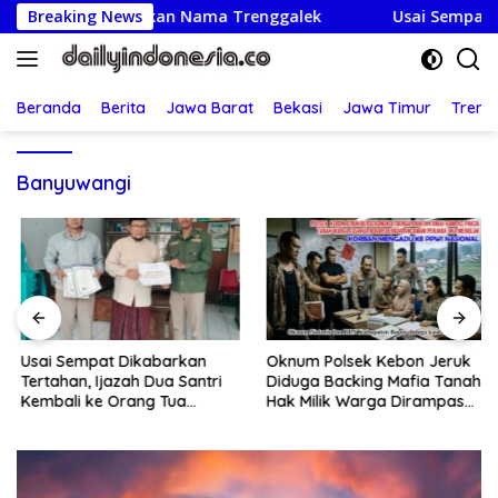
Langsung
uka Harumkan Nama Trenggalek
Breaking News
Usai Sempat Dikabarka
ke
konten
Beranda
Berita
Jawa Barat
Bekasi
Jawa Timur
Treng
Banyuwangi
Usai Sempat Dikabarkan
Oknum Polsek Kebon Jeruk
Tertahan, Ijazah Dua Santri
Diduga Backing Mafia Tanah,
Kembali ke Orang Tua
Hak Milik Warga Dirampas
Secara Cuma-cuma
Lewat Paksaan