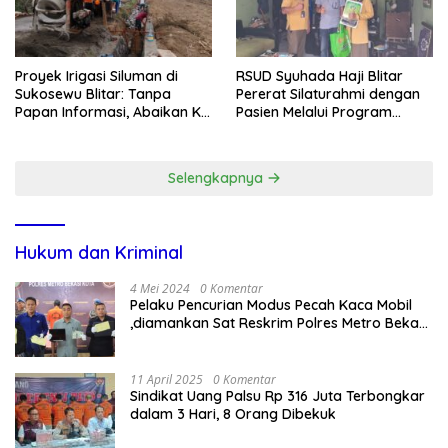
Proyek Irigasi Siluman di
RSUD Syuhada Haji Blitar
Sukosewu Blitar: Tanpa
Pererat Silaturahmi dengan
Papan Informasi, Abaikan K3,
Pasien Melalui Program
dan Terkesan Lempar
Kunjungan Rumah
Tanggung Jawab
Selengkapnya
Hukum dan Kriminal
4 Mei 2024
0 Komentar
Pelaku Pencurian Modus Pecah Kaca Mobil
,diamankan Sat Reskrim Polres Metro Bekasi
Kota
11 April 2025
0 Komentar
Sindikat Uang Palsu Rp 316 Juta Terbongkar
dalam 3 Hari, 8 Orang Dibekuk