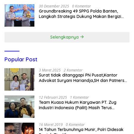
30 Desember 2025
0 Komentar
Groundbreaking 49 SPPG Polda Banten,
Langkah Strategis Dukung Makan Bergizi
Gratis
Selengkapnya
Popular Post
3 Maret 2025
2 Komentar
Surat tidak ditanggapi PN Pusat,Kantor
Advokat Suryani Hariandja,SH dan Patners
Bikin Pengaduan ke Mahkamah Agung RI
12 Februari 2025
1 Komentar
Team Kuasa Hukum Karyawan PT. Zug
Industri Indonesia (Pailit) Masih Terus
Memperjuangkan Hak Karyawan di
Pengadilan Negeri Jakarta Pusat
16 Maret 2019
0 Komentar
14 Tahun Terbunuhnya Munir, Polri Didesak