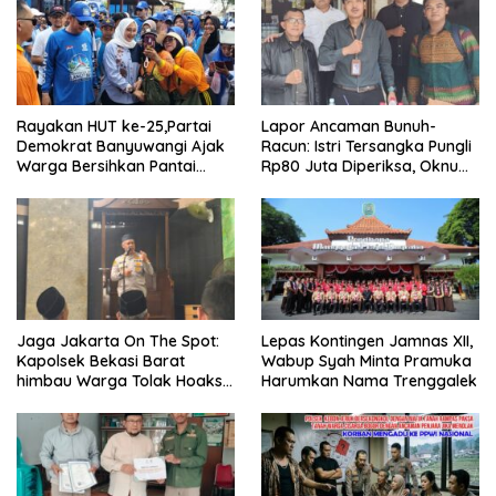
Rayakan HUT ke-25,Partai
Lapor Ancaman Bunuh-
Demokrat Banyuwangi Ajak
Racun: Istri Tersangka Pungli
Warga Bersihkan Pantai
Rp80 Juta Diperiksa, Oknum
Kedunen Desa Bomo
G Mengaku Utusan Kadis
Disdagperin
Jaga Jakarta On The Spot:
Lepas Kontingen Jamnas XII,
Kapolsek Bekasi Barat
Wabup Syah Minta Pramuka
himbau Warga Tolak Hoaks
Harumkan Nama Trenggalek
& Cegah Tawuran Usai
Sholat Jumat