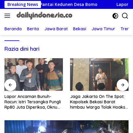
Langsung
a Bersihkan Pantai Kedunen Desa Bomo
Breaking News
Lapor Ancaman 
ke
konten
Beranda
Berita
Jawa Barat
Bekasi
Jawa Timur
Treng
Razia dini hari
Lapor Ancaman Bunuh-
Jaga Jakarta On The Spot:
Racun: Istri Tersangka Pungli
Kapolsek Bekasi Barat
Rp80 Juta Diperiksa, Oknum
himbau Warga Tolak Hoaks
G Mengaku Utusan Kadis
& Cegah Tawuran Usai
Disdagperin
Sholat Jumat