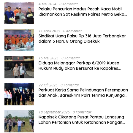
4 Mei 2024
0 Komentar
Pelaku Pencurian Modus Pecah Kaca Mobil
,diamankan Sat Reskrim Polres Metro Bekasi
Kota
11 April 2025
0 Komentar
Sindikat Uang Palsu Rp 316 Juta Terbongkar
dalam 3 Hari, 8 Orang Dibekuk
15 Mei 2025
0 Komentar
Diduga Melanggar Perkap 6/2019 Kuasa
Hukum Rudy akan Bersurat ke Kapolres
Bandung Kota .
22 Juli 2025
0 Komentar
Perkuat Kerja Sama Pelindungan Perempuan
dan Anak, Bareskrim Polri Terima Kunjungan
Delegasi Kepolisian nasional Korea Selatan
18 September 2025
0 Komentar
Kapolsek Cikarang Pusat Pantau Langsung
Lahan Pertanian untuk Ketahanan Pangan
Nasional