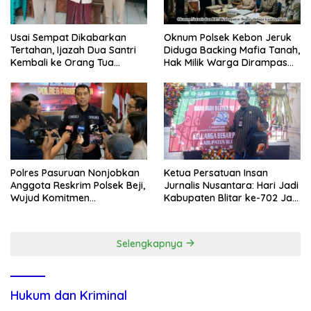
Usai Sempat Dikabarkan
Oknum Polsek Kebon Jeruk
Tertahan, Ijazah Dua Santri
Diduga Backing Mafia Tanah,
Kembali ke Orang Tua
Hak Milik Warga Dirampas
Secara Cuma-cuma
Lewat Paksaan
Polres Pasuruan Nonjobkan
Ketua Persatuan Insan
Anggota Reskrim Polsek Beji,
Jurnalis Nusantara: Hari Jadi
Wujud Komitmen
Kabupaten Blitar ke-702 Jadi
Transparansi Penanganan
Momentum Perkuat Sinergi
Dugaan Penganiayaan
Pembangunan
Selengkapnya
Hukum dan Kriminal