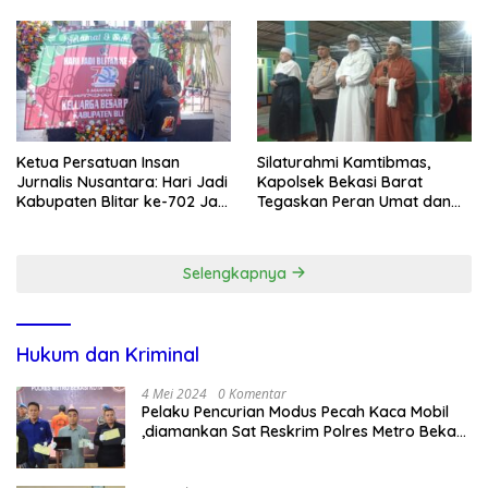
Lewat Paksaan
Transparansi Penanganan
Dugaan Penganiayaan
Ketua Persatuan Insan
Silaturahmi Kamtibmas,
Jurnalis Nusantara: Hari Jadi
Kapolsek Bekasi Barat
Kabupaten Blitar ke-702 Jadi
Tegaskan Peran Umat dan
Momentum Perkuat Sinergi
Keluarga Kunci Jaga
Pembangunan
Kondusivitas Wilayah
Selengkapnya
Hukum dan Kriminal
4 Mei 2024
0 Komentar
Pelaku Pencurian Modus Pecah Kaca Mobil
,diamankan Sat Reskrim Polres Metro Bekasi
Kota