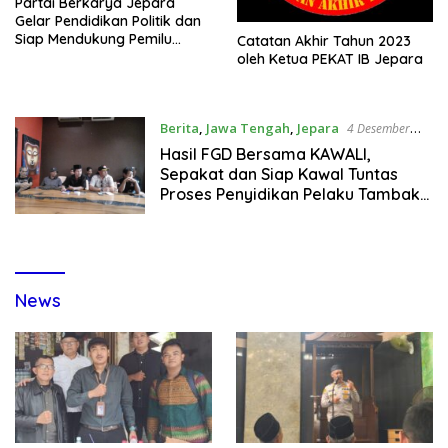
Partai Berkarya Jepara
Gelar Pendidikan Politik dan
Siap Mendukung Pemilu
Catatan Akhir Tahun 2023
Damai 2024
oleh Ketua PEKAT IB Jepara
Berita
,
Jawa Tengah
,
Jepara
4 Desember
2023
Hasil FGD Bersama KAWALI,
Sepakat dan Siap Kawal Tuntas
Proses Penyidikan Pelaku Tambak
Ilegal di Karimunjawa
News