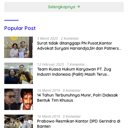
Selengkapnya
Popular Post
3 Maret 2025
2 Komentar
Surat tidak ditanggapi PN Pusat,Kantor
Advokat Suryani Hariandja,SH dan Patners
Bikin Pengaduan ke Mahkamah Agung RI
12 Februari 2025
1 Komentar
Team Kuasa Hukum Karyawan PT. Zug
Industri Indonesia (Pailit) Masih Terus
Memperjuangkan Hak Karyawan di
Pengadilan Negeri Jakarta Pusat
16 Maret 2019
0 Komentar
14 Tahun Terbunuhnya Munir, Polri Didesak
Bentuk Tim Khusus
16 Maret 2019
0 Komentar
Prabowo Resmikan Kantor DPD Gerindra di
Banten