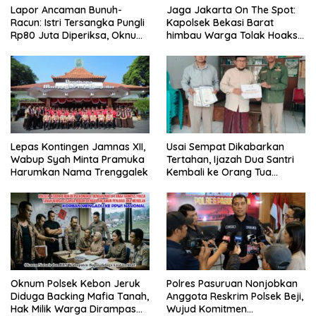
Lapor Ancaman Bunuh-
Jaga Jakarta On The Spot:
Racun: Istri Tersangka Pungli
Kapolsek Bekasi Barat
Rp80 Juta Diperiksa, Oknum
himbau Warga Tolak Hoaks
G Mengaku Utusan Kadis
& Cegah Tawuran Usai
Disdagperin
Sholat Jumat
Lepas Kontingen Jamnas XII,
Usai Sempat Dikabarkan
Wabup Syah Minta Pramuka
Tertahan, Ijazah Dua Santri
Harumkan Nama Trenggalek
Kembali ke Orang Tua
Secara Cuma-cuma
Oknum Polsek Kebon Jeruk
Polres Pasuruan Nonjobkan
Diduga Backing Mafia Tanah,
Anggota Reskrim Polsek Beji,
Hak Milik Warga Dirampas
Wujud Komitmen