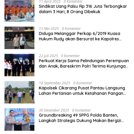
11 April 2025
0 Komentar
Sindikat Uang Palsu Rp 316 Juta Terbongkar
dalam 3 Hari, 8 Orang Dibekuk
15 Mei 2025
0 Komentar
Diduga Melanggar Perkap 6/2019 Kuasa
Hukum Rudy akan Bersurat ke Kapolres
Bandung Kota .
22 Juli 2025
0 Komentar
Perkuat Kerja Sama Pelindungan Perempuan
dan Anak, Bareskrim Polri Terima Kunjungan
Delegasi Kepolisian nasional Korea Selatan
18 September 2025
0 Komentar
Kapolsek Cikarang Pusat Pantau Langsung
Lahan Pertanian untuk Ketahanan Pangan
Nasional
30 Desember 2025
0 Komentar
Groundbreaking 49 SPPG Polda Banten,
Langkah Strategis Dukung Makan Bergizi
Gratis