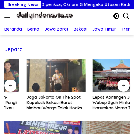
Langsung
i Rp80 Juta Diperiksa, Oknum G Mengaku Utusan Kadis Disdagp
Breaking News
ke
konten
Beranda
Berita
Jawa Barat
Bekasi
Jawa Timur
Treng
Jepara
Jaga Jakarta On The Spot:
Lepas Kontingen Jamnas XII,
Kapolsek Bekasi Barat
Wabup Syah Minta Pramuka
himbau Warga Tolak Hoaks
Harumkan Nama Trenggalek
& Cegah Tawuran Usai
Sholat Jumat