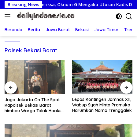
Langsung
0 Juta Diperiksa, Oknum G Mengaku Utusan Kadis Disdagperin
Breaking News
ke
konten
Beranda
Berita
Jawa Barat
Bekasi
Jawa Timur
Treng
Polsek Bekasi Barat
Lepas Kontingen Jamnas XII,
Jaga Jakarta On The Spot:
Wabup Syah Minta Pramuka
Kapolsek Bekasi Barat
Harumkan Nama Trenggalek
himbau Warga Tolak Hoaks
& Cegah Tawuran Usai
Sholat Jumat