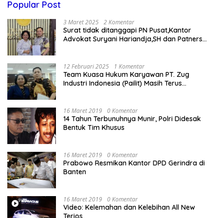
Popular Post
3 Maret 2025
2 Komentar
Surat tidak ditanggapi PN Pusat,Kantor
Advokat Suryani Hariandja,SH dan Patners
Bikin Pengaduan ke Mahkamah Agung RI
12 Februari 2025
1 Komentar
Team Kuasa Hukum Karyawan PT. Zug
Industri Indonesia (Pailit) Masih Terus
Memperjuangkan Hak Karyawan di
Pengadilan Negeri Jakarta Pusat
16 Maret 2019
0 Komentar
14 Tahun Terbunuhnya Munir, Polri Didesak
Bentuk Tim Khusus
16 Maret 2019
0 Komentar
Prabowo Resmikan Kantor DPD Gerindra di
Banten
16 Maret 2019
0 Komentar
Video: Kelemahan dan Kelebihan All New
Terios