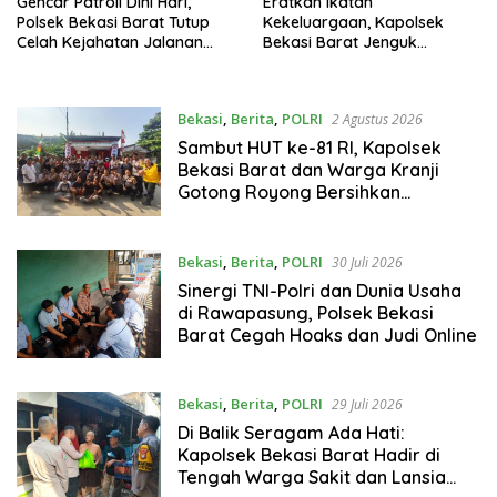
Gencar Patroli Dini Hari,
Eratkan Ikatan
Polsek Bekasi Barat Tutup
Kekeluargaan, Kapolsek
Celah Kejahatan Jalanan
Bekasi Barat Jenguk
dan Ancaman Tawuran
Anggota yang Sedang Sakit
Bekasi
,
Berita
,
POLRI
2 Agustus 2026
Sambut HUT ke-81 RI, Kapolsek
Bekasi Barat dan Warga Kranji
Gotong Royong Bersihkan
Lingkungan
Bekasi
,
Berita
,
POLRI
30 Juli 2026
Sinergi TNI-Polri dan Dunia Usaha
di Rawapasung, Polsek Bekasi
Barat Cegah Hoaks dan Judi Online
Bekasi
,
Berita
,
POLRI
29 Juli 2026
Di Balik Seragam Ada Hati:
Kapolsek Bekasi Barat Hadir di
Tengah Warga Sakit dan Lansia