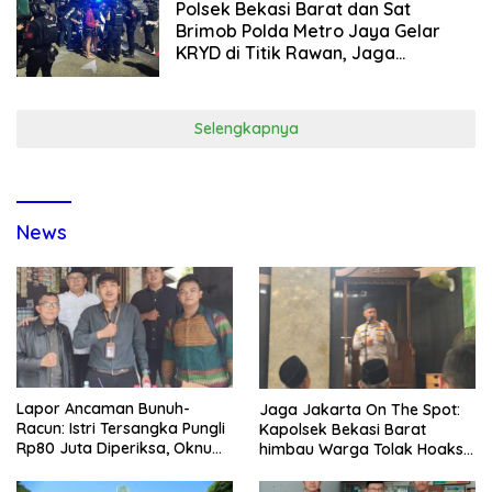
Polsek Bekasi Barat dan Sat
Brimob Polda Metro Jaya Gelar
KRYD di Titik Rawan, Jaga
Kamtibmas Lewat Patroli
Gabungan
Selengkapnya
News
Lapor Ancaman Bunuh-
Jaga Jakarta On The Spot:
Racun: Istri Tersangka Pungli
Kapolsek Bekasi Barat
Rp80 Juta Diperiksa, Oknum
himbau Warga Tolak Hoaks
G Mengaku Utusan Kadis
& Cegah Tawuran Usai
Disdagperin
Sholat Jumat