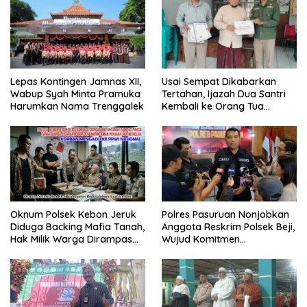
Lepas Kontingen Jamnas XII,
Usai Sempat Dikabarkan
Wabup Syah Minta Pramuka
Tertahan, Ijazah Dua Santri
Harumkan Nama Trenggalek
Kembali ke Orang Tua
Secara Cuma-cuma
Oknum Polsek Kebon Jeruk
Polres Pasuruan Nonjobkan
Diduga Backing Mafia Tanah,
Anggota Reskrim Polsek Beji,
Hak Milik Warga Dirampas
Wujud Komitmen
Lewat Paksaan
Transparansi Penanganan
Dugaan Penganiayaan