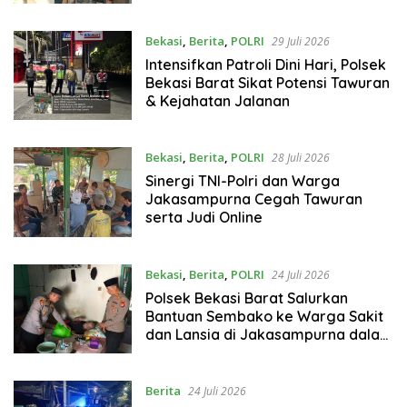
Kranji
Bekasi
,
Berita
,
POLRI
29 Juli 2026
Intensifkan Patroli Dini Hari, Polsek
Bekasi Barat Sikat Potensi Tawuran
& Kejahatan Jalanan
Bekasi
,
Berita
,
POLRI
28 Juli 2026
Sinergi TNI-Polri dan Warga
Jakasampurna Cegah Tawuran
serta Judi Online
Bekasi
,
Berita
,
POLRI
24 Juli 2026
Polsek Bekasi Barat Salurkan
Bantuan Sembako ke Warga Sakit
dan Lansia di Jakasampurna dalam
Rangka Jaga Jakarta On The Spot
Berita
24 Juli 2026