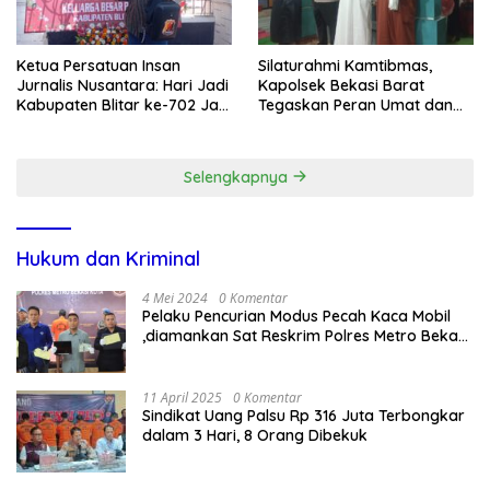
Ketua Persatuan Insan
Silaturahmi Kamtibmas,
Jurnalis Nusantara: Hari Jadi
Kapolsek Bekasi Barat
Kabupaten Blitar ke-702 Jadi
Tegaskan Peran Umat dan
Momentum Perkuat Sinergi
Keluarga Kunci Jaga
Pembangunan
Kondusivitas Wilayah
Selengkapnya
Hukum dan Kriminal
4 Mei 2024
0 Komentar
Pelaku Pencurian Modus Pecah Kaca Mobil
,diamankan Sat Reskrim Polres Metro Bekasi
Kota
11 April 2025
0 Komentar
Sindikat Uang Palsu Rp 316 Juta Terbongkar
dalam 3 Hari, 8 Orang Dibekuk