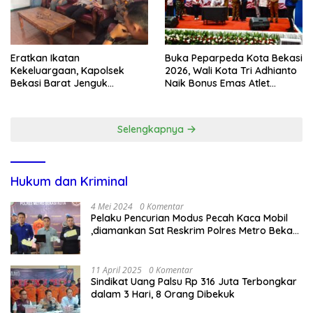
Eratkan Ikatan
Buka Peparpeda Kota Bekasi
Kekeluargaan, Kapolsek
2026, Wali Kota Tri Adhianto
Bekasi Barat Jenguk
Naik Bonus Emas Atlet
Anggota yang Sedang Sakit
Paralimpik Jadi Rp60 Juta
Selengkapnya
Hukum dan Kriminal
4 Mei 2024
0 Komentar
Pelaku Pencurian Modus Pecah Kaca Mobil
,diamankan Sat Reskrim Polres Metro Bekasi
Kota
11 April 2025
0 Komentar
Sindikat Uang Palsu Rp 316 Juta Terbongkar
dalam 3 Hari, 8 Orang Dibekuk