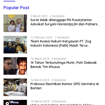
Popular Post
3 Maret 2025
2 Komentar
Surat tidak ditanggapi PN Pusat,Kantor
Advokat Suryani Hariandja,SH dan Patners
Bikin Pengaduan ke Mahkamah Agung RI
12 Februari 2025
1 Komentar
Team Kuasa Hukum Karyawan PT. Zug
Industri Indonesia (Pailit) Masih Terus
Memperjuangkan Hak Karyawan di
Pengadilan Negeri Jakarta Pusat
16 Maret 2019
0 Komentar
14 Tahun Terbunuhnya Munir, Polri Didesak
Bentuk Tim Khusus
16 Maret 2019
0 Komentar
Prabowo Resmikan Kantor DPD Gerindra di
Banten
16 Maret 2019
0 Komentar