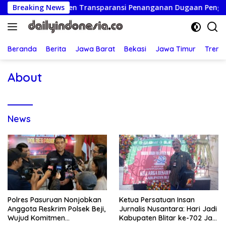
Langsung
, Wujud Komitmen Transparansi Penanganan Dugaan Penganiay
Breaking News
ke
konten
Beranda
Berita
Jawa Barat
Bekasi
Jawa Timur
Treng
About
News
Polres Pasuruan Nonjobkan
Ketua Persatuan Insan
Anggota Reskrim Polsek Beji,
Jurnalis Nusantara: Hari Jadi
Wujud Komitmen
Kabupaten Blitar ke-702 Jadi