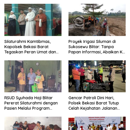
Transparansi Penanganan
Momentum Perkuat Sinergi
Dugaan Penganiayaan
Pembangunan
Silaturahmi Kamtibmas,
Proyek Irigasi Siluman di
Kapolsek Bekasi Barat
Sukosewu Blitar: Tanpa
Tegaskan Peran Umat dan
Papan Informasi, Abaikan K3,
Keluarga Kunci Jaga
dan Terkesan Lempar
Kondusivitas Wilayah
Tanggung Jawab
RSUD Syuhada Haji Blitar
Gencar Patroli Dini Hari,
Pererat Silaturahmi dengan
Polsek Bekasi Barat Tutup
Pasien Melalui Program
Celah Kejahatan Jalanan
Kunjungan Rumah
dan Ancaman Tawuran