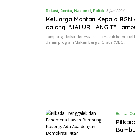
Bekasi
,
Berita
,
Nasional
,
Poltik
5 Juni 2026
Keluarga Mantan Kepala BGN 
dalangi “JALUR LANGIT” Lampu
Beli Titik Dapur MBG Terstrukt
Lampung, dailyindonesia.co — Praktik kotor jual b
PWDPI Desak Kejagung Periks
dalam program Makan Bergizi Gratis (MBG)…
Berita
,
Op
Pilka
Bumbu