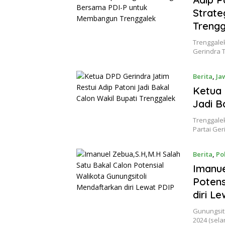
Strat
Treng
Trenggale
Gerindra T
Berita
,
Ja
Ketua 
Jadi B
Trenggale
Partai Ge
Berita
,
Pol
Imanue
Potens
diri L
Gunungsito
2024 (sela