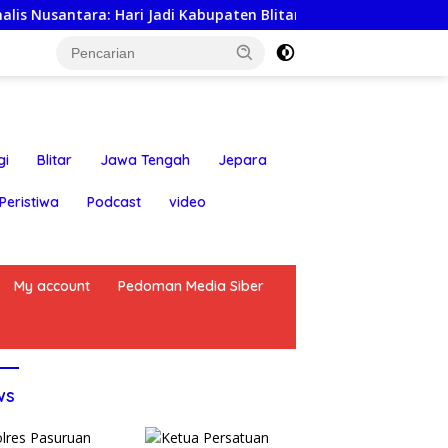
a: Hari Jadi Kabupaten Blitar ke-702 Jadi Momentum Perkuat 
gi
Blitar
Jawa Tengah
Jepara
Peristiwa
Podcast
video
My account
Pedoman Media Siber
ws