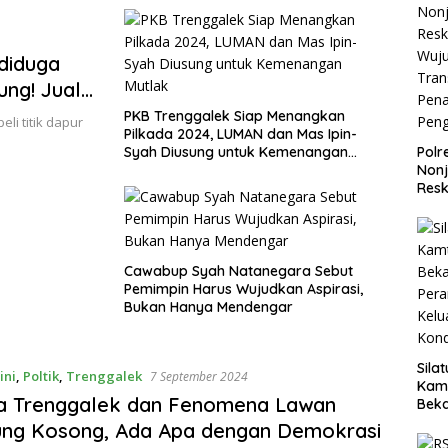
diduga
ng! Jual
ur, Ketum
PKB Trenggalek Siap Menangkan
eli titik dapur
Pilkada 2024, LUMAN dan Mas Ipin-
a Zv & Ed
Syah Diusung untuk Kemenangan
Polr
Mutlak
Non
Resk
Wuj
Tran
Pen
Pen
Cawabup Syah Natanegara Sebut
Pemimpin Harus Wujudkan Aspirasi,
Bukan Hanya Mendengar
Sila
ini
,
Poltik
,
Trenggalek
7 September 2024
Kam
da Trenggalek dan Fenomena Lawan
Beka
Teg
ng Kosong, Ada Apa dengan Demokrasi
dan 