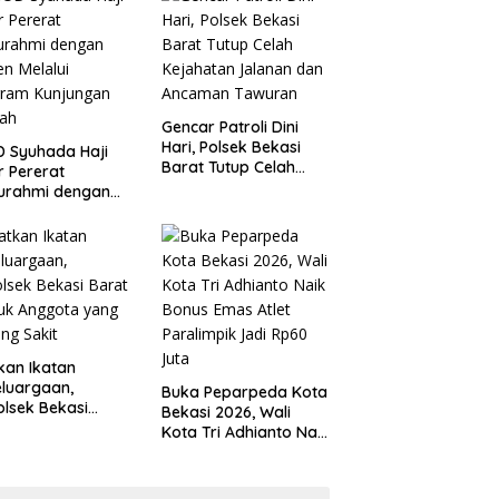
 Kondusivitas
Tanggung Jawab
yah
Gencar Patroli Dini
Hari, Polsek Bekasi
 Syuhada Haji
Barat Tutup Celah
ar Pererat
Kejahatan Jalanan
turahmi dengan
dan Ancaman
en Melalui
Tawuran
gram Kunjungan
ah
kan Ikatan
luargaan,
Buka Peparpeda Kota
lsek Bekasi
Bekasi 2026, Wali
t Jenguk
Kota Tri Adhianto Naik
gota yang Sedang
Bonus Emas Atlet
t
Paralimpik Jadi Rp60
Juta