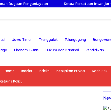
Penganiayaan
Ketua Persatuan Insan Jurnalis Nusantar
asi
Jawa Timur
Trenggalek
Tulungagung
Banyuwan
raga
Ekonomi Bisnis
Hukum dan Kriminal
Pendidikan
Home
Indeks
Indeks
Kebijakan Privasi
Kode Etik
eturns Policy
Ne