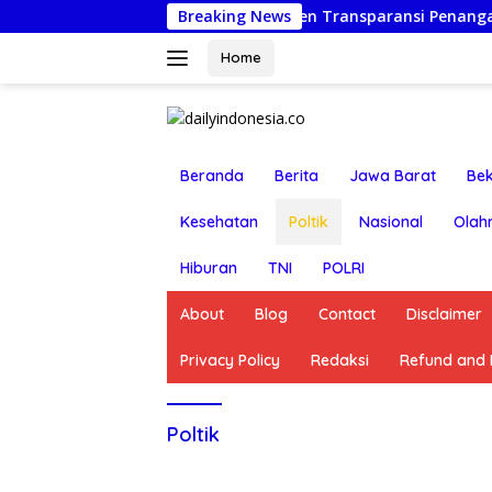
Langsung
olsek Beji, Wujud Komitmen Transparansi Penanganan Dugaan 
Breaking News
ke
konten
Home
Beranda
Berita
Jawa Barat
Bek
Kesehatan
Poltik
Nasional
Olah
Hiburan
TNI
POLRI
About
Blog
Contact
Disclaimer
Privacy Policy
Redaksi
Refund and R
Poltik