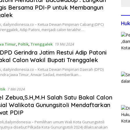
egis Bersama PDI-P untuk Membangun
galek
Huk
k, dailyindonesia.co – Ketua Dewan Pimpinan Cabang (DPC)
renggalek, Adip Patoni, menjadi calon terakhir…
wa Timur
,
Poltik
,
Trenggalek
19 Mei 2024
DPD Gerindra Jatim Restui Adip Patoni
akal Calon Wakil Bupati Trenggalek
k, dailyindonesia.co – Ketua Dewan Pimpinan Daerah (DPD)
rindra Jawa Timur, Anwar Sadad, memberikan…
tik
7 Mei 2024
l Zebua,S.H,M.H Salah Satu Bakal Calon
ial Walikota Gunungsitoli Mendaftarkan
ewat PDIP
li,dailyindonesia – Pemilihan umum Wali Kota Gunungsitoli
njutnya disebut Pilkada Kota Gunungsitoli 2024) dilaksanakan