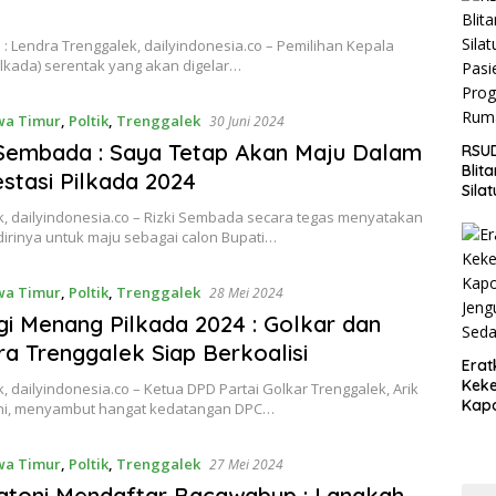
Jaga
Wila
 : Lendra Trenggalek, dailyindonesia.co – Pemilihan Kepala
lkada) serentak yang akan digelar…
wa Timur
,
Poltik
,
Trenggalek
30 Juni 2024
Sembada : Saya Tetap Akan Maju Dalam
RSUD
Blit
stasi Pilkada 2024
Sila
Pasi
k, dailyindonesia.co – Rizki Sembada secara tegas menyatakan
Pro
irinya untuk maju sebagai calon Bupati…
Rum
wa Timur
,
Poltik
,
Trenggalek
28 Mei 2024
gi Menang Pilkada 2024 : Golkar dan
ra Trenggalek Siap Berkoalisi
Erat
Keke
, dailyindonesia.co – Ketua DPD Partai Golkar Trenggalek, Arik
Kapo
ni, menyambut hangat kedatangan DPC…
Bara
Ang
wa Timur
,
Poltik
,
Trenggalek
27 Mei 2024
Saki
atoni Mendaftar Bacawabup : Langkah