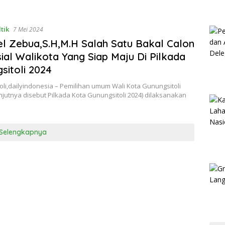
tik
7 Mei 2024
l Zebua,S.H,M.H Salah Satu Bakal Calon
ial Walikota Yang Siap Maju Di Pilkada
sitoli 2024
li,dailyindonesia – Pemilihan umum Wali Kota Gunungsitoli
njutnya disebut Pilkada Kota Gunungsitoli 2024) dilaksanakan
Selengkapnya