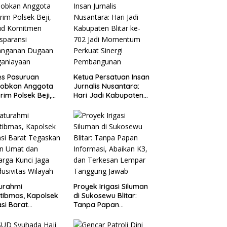
es Pasuruan
Ketua Persatuan Insan
jobkan Anggota
Jurnalis Nusantara:
rim Polsek Beji,
Hari Jadi Kabupaten
ud Komitmen
Blitar ke-702 Jadi
sparansi
Momentum Perkuat
anganan Dugaan
Sinergi Pembangunan
ganiayaan
turahmi
Proyek Irigasi Siluman
tibmas, Kapolsek
di Sukosewu Blitar:
si Barat
Tanpa Papan
askan Peran Umat
Informasi, Abaikan K3,
Keluarga Kunci
dan Terkesan Lempar