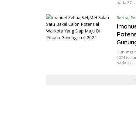
pada 27…
Berita
,
Pol
Imanue
Potens
Gunung
Gunungsito
2024 (sela
pada 27…