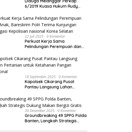
Diduga Melanggar Perkap
6/2019 Kuasa Hukum Rudy
akan Bersurat ke Kapolres
Bandung Kota .
22 Juli 2025
0 Komentar
Perkuat Kerja Sama
Pelindungan Perempuan dan
Anak, Bareskrim Polri Terima
Kunjungan Delegasi Kepolisian
nasional Korea Selatan
18 September 2025
0 Komentar
Kapolsek Cikarang Pusat
Pantau Langsung Lahan
Pertanian untuk Ketahanan
Pangan Nasional
30 Desember 2025
0 Komentar
Groundbreaking 49 SPPG Polda
Banten, Langkah Strategis
Dukung Makan Bergizi Gratis