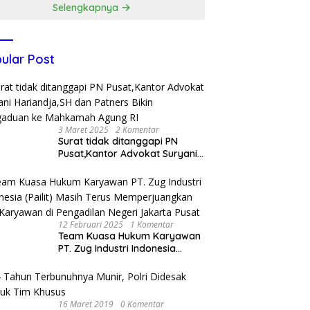
Selengkapnya
ular Post
3 Maret 2025
2 Komentar
Surat tidak ditanggapi PN
Pusat,Kantor Advokat Suryani
Hariandja,SH dan Patners Bikin
Pengaduan ke Mahkamah
Agung RI
12 Februari 2025
1 Komentar
Team Kuasa Hukum Karyawan
PT. Zug Industri Indonesia
(Pailit) Masih Terus
Memperjuangkan Hak
Karyawan di Pengadilan Negeri
Jakarta Pusat
16 Maret 2019
0 Komentar