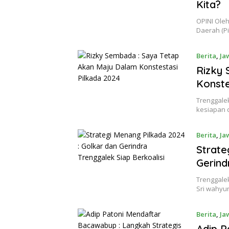
Kita?
OPINI Oleh
Daerah (Pi
Berita
,
Ja
Rizky 
Konste
Trenggale
kesiapan d
Berita
,
Ja
Strate
Gerind
Trenggalek
Sri wahyu
Berita
,
Ja
Adip P