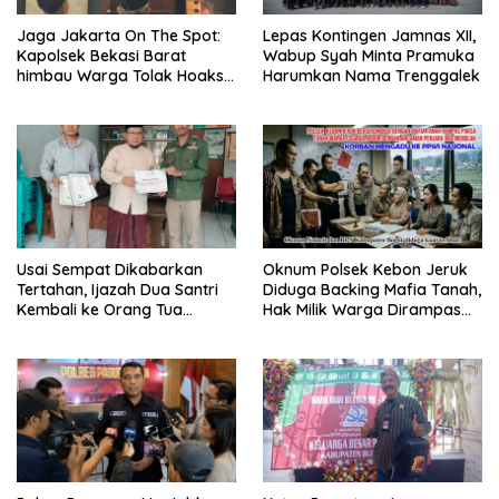
Jaga Jakarta On The Spot:
Lepas Kontingen Jamnas XII,
Kapolsek Bekasi Barat
Wabup Syah Minta Pramuka
himbau Warga Tolak Hoaks
Harumkan Nama Trenggalek
& Cegah Tawuran Usai
Sholat Jumat
Usai Sempat Dikabarkan
Oknum Polsek Kebon Jeruk
Tertahan, Ijazah Dua Santri
Diduga Backing Mafia Tanah,
Kembali ke Orang Tua
Hak Milik Warga Dirampas
Secara Cuma-cuma
Lewat Paksaan