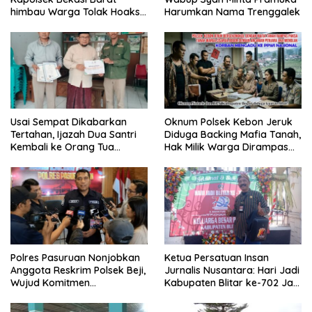
himbau Warga Tolak Hoaks
Harumkan Nama Trenggalek
& Cegah Tawuran Usai
Sholat Jumat
Usai Sempat Dikabarkan
Oknum Polsek Kebon Jeruk
Tertahan, Ijazah Dua Santri
Diduga Backing Mafia Tanah,
Kembali ke Orang Tua
Hak Milik Warga Dirampas
Secara Cuma-cuma
Lewat Paksaan
Polres Pasuruan Nonjobkan
Ketua Persatuan Insan
Anggota Reskrim Polsek Beji,
Jurnalis Nusantara: Hari Jadi
Wujud Komitmen
Kabupaten Blitar ke-702 Jadi
Transparansi Penanganan
Momentum Perkuat Sinergi
Dugaan Penganiayaan
Pembangunan