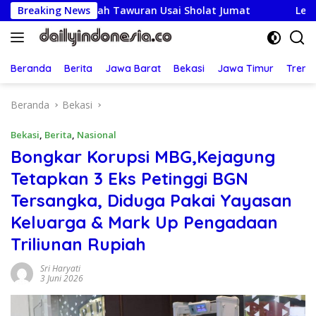
Langsung
 Cegah Tawuran Usai Sholat Jumat
Breaking News
Lepas Kontingen J
ke
konten
Beranda
Berita
Jawa Barat
Bekasi
Jawa Timur
Treng
Beranda
Bekasi
Bekasi
,
Berita
,
Nasional
Bongkar Korupsi MBG,Kejagung
Tetapkan 3 Eks Petinggi BGN
Tersangka, Diduga Pakai Yayasan
Keluarga & Mark Up Pengadaan
Triliunan Rupiah
Sri Haryati
3 Juni 2026