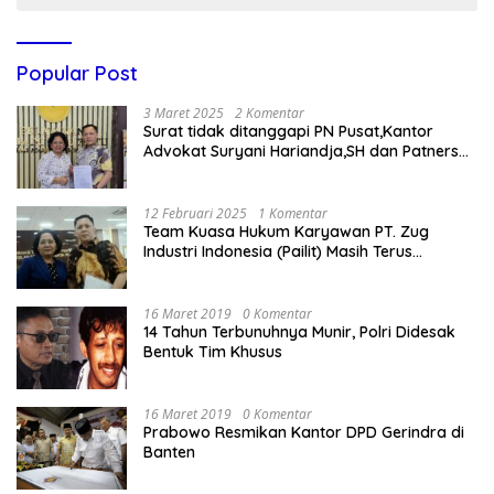
Popular Post
3 Maret 2025
2 Komentar
Surat tidak ditanggapi PN Pusat,Kantor
Advokat Suryani Hariandja,SH dan Patners
Bikin Pengaduan ke Mahkamah Agung RI
12 Februari 2025
1 Komentar
Team Kuasa Hukum Karyawan PT. Zug
Industri Indonesia (Pailit) Masih Terus
Memperjuangkan Hak Karyawan di
Pengadilan Negeri Jakarta Pusat
16 Maret 2019
0 Komentar
14 Tahun Terbunuhnya Munir, Polri Didesak
Bentuk Tim Khusus
16 Maret 2019
0 Komentar
Prabowo Resmikan Kantor DPD Gerindra di
Banten