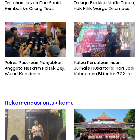
Tertahan, Ijazah Dua Santri
Diduga Backing Mafia Tanah,
Kembali ke Orang Tua
Hak Milik Warga Dirampas
Secara Cuma-cuma
Lewat Paksaan
Polres Pasuruan Nonjobkan
Ketua Persatuan Insan
Anggota Reskrim Polsek Beji,
Jurnalis Nusantara: Hari Jadi
Wujud Komitmen
Kabupaten Blitar ke-702 Jadi
Transparansi Penanganan
Momentum Perkuat Sinergi
Dugaan Penganiayaan
Pembangunan
Rekomendasi untuk kamu