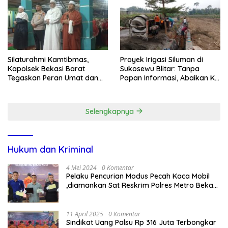
Silaturahmi Kamtibmas,
Proyek Irigasi Siluman di
Kapolsek Bekasi Barat
Sukosewu Blitar: Tanpa
Tegaskan Peran Umat dan
Papan Informasi, Abaikan K3,
Keluarga Kunci Jaga
dan Terkesan Lempar
Kondusivitas Wilayah
Tanggung Jawab
Selengkapnya
Hukum dan Kriminal
4 Mei 2024
0 Komentar
Pelaku Pencurian Modus Pecah Kaca Mobil
,diamankan Sat Reskrim Polres Metro Bekasi
Kota
11 April 2025
0 Komentar
Sindikat Uang Palsu Rp 316 Juta Terbongkar