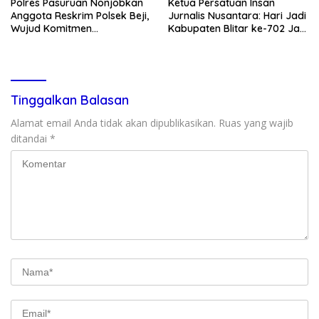
Polres Pasuruan Nonjobkan
Ketua Persatuan Insan
Anggota Reskrim Polsek Beji,
Jurnalis Nusantara: Hari Jadi
Wujud Komitmen
Kabupaten Blitar ke-702 Jadi
Transparansi Penanganan
Momentum Perkuat Sinergi
Dugaan Penganiayaan
Pembangunan
Tinggalkan Balasan
Alamat email Anda tidak akan dipublikasikan.
Ruas yang wajib
ditandai
*