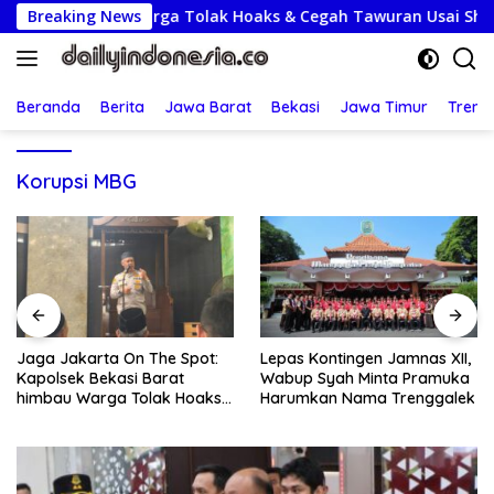
Langsung
at himbau Warga Tolak Hoaks & Cegah Tawuran Usai Sholat Jum
Breaking News
ke
konten
Beranda
Berita
Jawa Barat
Bekasi
Jawa Timur
Treng
Korupsi MBG
Lepas Kontingen Jamnas XII,
Usai Sempat Dikabarkan
Wabup Syah Minta Pramuka
Tertahan, Ijazah Dua Santri
Harumkan Nama Trenggalek
Kembali ke Orang Tua
Secara Cuma-cuma