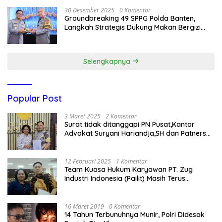
30 Desember 2025
0 Komentar
Groundbreaking 49 SPPG Polda Banten,
Langkah Strategis Dukung Makan Bergizi
Gratis
Selengkapnya
Popular Post
3 Maret 2025
2 Komentar
Surat tidak ditanggapi PN Pusat,Kantor
Advokat Suryani Hariandja,SH dan Patners
Bikin Pengaduan ke Mahkamah Agung RI
12 Februari 2025
1 Komentar
Team Kuasa Hukum Karyawan PT. Zug
Industri Indonesia (Pailit) Masih Terus
Memperjuangkan Hak Karyawan di
Pengadilan Negeri Jakarta Pusat
16 Maret 2019
0 Komentar
14 Tahun Terbunuhnya Munir, Polri Didesak