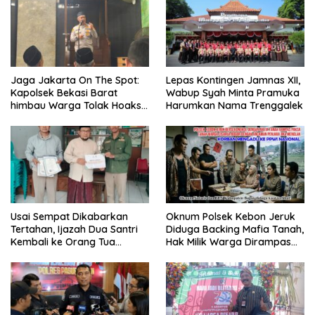
Jaga Jakarta On The Spot:
Lepas Kontingen Jamnas XII,
Kapolsek Bekasi Barat
Wabup Syah Minta Pramuka
himbau Warga Tolak Hoaks
Harumkan Nama Trenggalek
& Cegah Tawuran Usai
Sholat Jumat
Usai Sempat Dikabarkan
Oknum Polsek Kebon Jeruk
Tertahan, Ijazah Dua Santri
Diduga Backing Mafia Tanah,
Kembali ke Orang Tua
Hak Milik Warga Dirampas
Secara Cuma-cuma
Lewat Paksaan