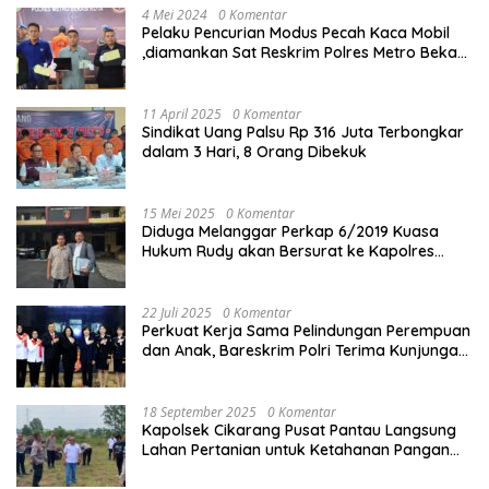
4 Mei 2024
0 Komentar
Pelaku Pencurian Modus Pecah Kaca Mobil
,diamankan Sat Reskrim Polres Metro Bekasi
Kota
11 April 2025
0 Komentar
Sindikat Uang Palsu Rp 316 Juta Terbongkar
dalam 3 Hari, 8 Orang Dibekuk
15 Mei 2025
0 Komentar
Diduga Melanggar Perkap 6/2019 Kuasa
Hukum Rudy akan Bersurat ke Kapolres
Bandung Kota .
22 Juli 2025
0 Komentar
Perkuat Kerja Sama Pelindungan Perempuan
dan Anak, Bareskrim Polri Terima Kunjungan
Delegasi Kepolisian nasional Korea Selatan
18 September 2025
0 Komentar
Kapolsek Cikarang Pusat Pantau Langsung
Lahan Pertanian untuk Ketahanan Pangan
Nasional