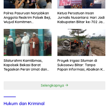
Polres Pasuruan Nonjobkan
Ketua Persatuan Insan
Anggota Reskrim Polsek Beji,
Jurnalis Nusantara: Hari Jadi
Wujud Komitmen
Kabupaten Blitar ke-702 Jadi
Transparansi Penanganan
Momentum Perkuat Sinergi
Dugaan Penganiayaan
Pembangunan
Silaturahmi Kamtibmas,
Proyek Irigasi Siluman di
Kapolsek Bekasi Barat
Sukosewu Blitar: Tanpa
Tegaskan Peran Umat dan
Papan Informasi, Abaikan K3,
Keluarga Kunci Jaga
dan Terkesan Lempar
Kondusivitas Wilayah
Tanggung Jawab
Selengkapnya
Hukum dan Kriminal