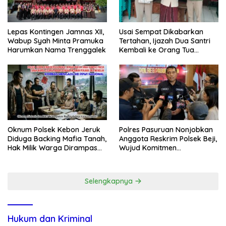
Lepas Kontingen Jamnas XII,
Usai Sempat Dikabarkan
Wabup Syah Minta Pramuka
Tertahan, Ijazah Dua Santri
Harumkan Nama Trenggalek
Kembali ke Orang Tua
Secara Cuma-cuma
Oknum Polsek Kebon Jeruk
Polres Pasuruan Nonjobkan
Diduga Backing Mafia Tanah,
Anggota Reskrim Polsek Beji,
Hak Milik Warga Dirampas
Wujud Komitmen
Lewat Paksaan
Transparansi Penanganan
Dugaan Penganiayaan
Selengkapnya
Hukum dan Kriminal