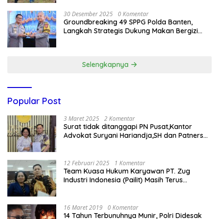
30 Desember 2025
0 Komentar
Groundbreaking 49 SPPG Polda Banten,
Langkah Strategis Dukung Makan Bergizi
Gratis
Selengkapnya
Popular Post
3 Maret 2025
2 Komentar
Surat tidak ditanggapi PN Pusat,Kantor
Advokat Suryani Hariandja,SH dan Patners
Bikin Pengaduan ke Mahkamah Agung RI
12 Februari 2025
1 Komentar
Team Kuasa Hukum Karyawan PT. Zug
Industri Indonesia (Pailit) Masih Terus
Memperjuangkan Hak Karyawan di
Pengadilan Negeri Jakarta Pusat
16 Maret 2019
0 Komentar
14 Tahun Terbunuhnya Munir, Polri Didesak