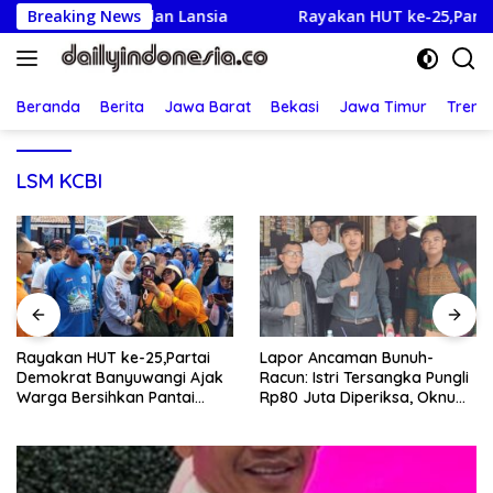
Langsung
rga Sakit dan Lansia
Breaking News
Rayakan HUT ke-25,Partai Demok
ke
konten
Beranda
Berita
Jawa Barat
Bekasi
Jawa Timur
Treng
LSM KCBI
Rayakan HUT ke-25,Partai
Lapor Ancaman Bunuh-
Demokrat Banyuwangi Ajak
Racun: Istri Tersangka Pungli
Warga Bersihkan Pantai
Rp80 Juta Diperiksa, Oknum
Kedunen Desa Bomo
G Mengaku Utusan Kadis
Disdagperin