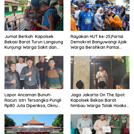
Jumat Berkah: Kapolsek
Rayakan HUT ke-25,Partai
Bekasi Barat Turun Langsung
Demokrat Banyuwangi Ajak
Kunjungi Warga Sakit dan
Warga Bersihkan Pantai
Lansia
Kedunen Desa Bomo
Lapor Ancaman Bunuh-
Jaga Jakarta On The Spot:
Racun: Istri Tersangka Pungli
Kapolsek Bekasi Barat
Rp80 Juta Diperiksa, Oknum
himbau Warga Tolak Hoaks
G Mengaku Utusan Kadis
& Cegah Tawuran Usai
Disdagperin
Sholat Jumat