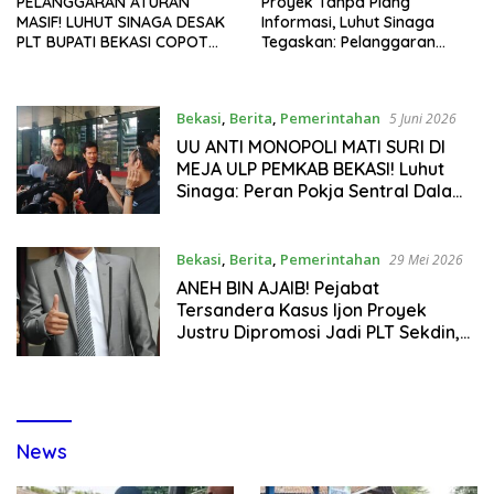
PELANGGARAN ATURAN
Proyek Tanpa Plang
MASIF! LUHUT SINAGA DESAK
Informasi, Luhut Sinaga
PLT BUPATI BEKASI COPOT
Tegaskan: Pelanggaran
SELURUH PEJABAT BAGIAN
Administrasi Berat, Pintu
UMUM
Masuk Ungkap Korupsi
Pemkab Bekasi
Bekasi
,
Berita
,
Pemerintahan
5 Juni 2026
UU ANTI MONOPOLI MATI SURI DI
MEJA ULP PEMKAB BEKASI! Luhut
Sinaga: Peran Pokja Sentral Dalam
Plotingan Proyek, KPK Diminta Usut
& Sita Dokumen 2022–2025
Bekasi
,
Berita
,
Pemerintahan
29 Mei 2026
ANEH BIN AJAIB! Pejabat
Tersandera Kasus Ijon Proyek
Justru Dipromosi Jadi PLT Sekdin,
Luhut Sinaga: Wajah Birokrasi
Bekasi Bikin Geleng Kepala
News