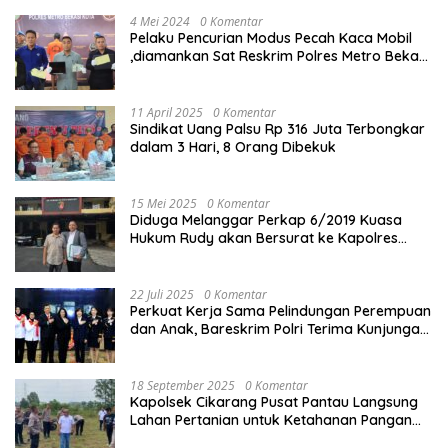
4 Mei 2024
0 Komentar
Pelaku Pencurian Modus Pecah Kaca Mobil
,diamankan Sat Reskrim Polres Metro Bekasi
Kota
11 April 2025
0 Komentar
Sindikat Uang Palsu Rp 316 Juta Terbongkar
dalam 3 Hari, 8 Orang Dibekuk
15 Mei 2025
0 Komentar
Diduga Melanggar Perkap 6/2019 Kuasa
Hukum Rudy akan Bersurat ke Kapolres
Bandung Kota .
22 Juli 2025
0 Komentar
Perkuat Kerja Sama Pelindungan Perempuan
dan Anak, Bareskrim Polri Terima Kunjungan
Delegasi Kepolisian nasional Korea Selatan
18 September 2025
0 Komentar
Kapolsek Cikarang Pusat Pantau Langsung
Lahan Pertanian untuk Ketahanan Pangan
Nasional