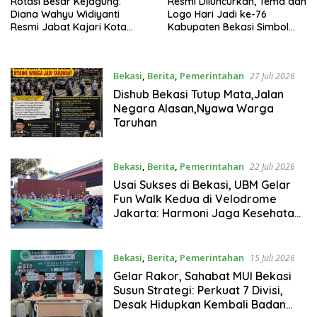
Rotasi Besar Kejagung:
Resmi Diluncurkan, Tema dan
Diana Wahyu Widiyanti
Logo Hari Jadi ke-76
Resmi Jabat Kajari Kota
Kabupaten Bekasi Simbol
Bekasi
Persatuan Bangkit Bersama
Membangun Daerah
Bekasi
,
Berita
,
Pemerintahan
27 Juli 2026
Dishub Bekasi Tutup Mata,Jalan
Negara Alasan,Nyawa Warga
Taruhan
Bekasi
,
Berita
,
Pemerintahan
22 Juli 2026
Usai Sukses di Bekasi, UBM Gelar
Fun Walk Kedua di Velodrome
Jakarta: Harmoni Jaga Kesehatan
dan Pererat Ukhuwah
Bekasi
,
Berita
,
Pemerintahan
15 Juli 2026
Gelar Rakor, Sahabat MUI Bekasi
Susun Strategi: Perkuat 7 Divisi,
Desak Hidupkan Kembali Badan