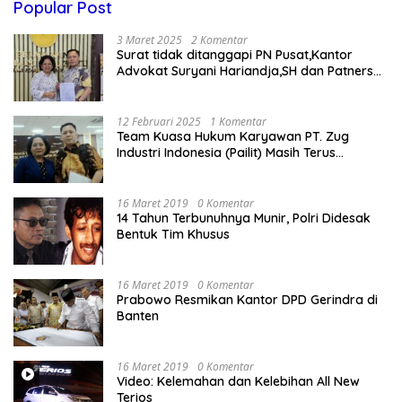
Popular Post
3 Maret 2025
2 Komentar
Surat tidak ditanggapi PN Pusat,Kantor
Advokat Suryani Hariandja,SH dan Patners
Bikin Pengaduan ke Mahkamah Agung RI
12 Februari 2025
1 Komentar
Team Kuasa Hukum Karyawan PT. Zug
Industri Indonesia (Pailit) Masih Terus
Memperjuangkan Hak Karyawan di
Pengadilan Negeri Jakarta Pusat
16 Maret 2019
0 Komentar
14 Tahun Terbunuhnya Munir, Polri Didesak
Bentuk Tim Khusus
16 Maret 2019
0 Komentar
Prabowo Resmikan Kantor DPD Gerindra di
Banten
16 Maret 2019
0 Komentar
Video: Kelemahan dan Kelebihan All New
Terios