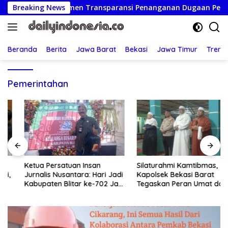
Langsung
ujud Komitmen Transparansi Penanganan Dugaan Penganiayaan
Breaking News
ke
konten
Beranda
Berita
Jawa Barat
Bekasi
Jawa Timur
Treng
Pemerintahan
Ketua Persatuan Insan
Silaturahmi Kamtibmas,
Jurnalis Nusantara: Hari Jadi
Kapolsek Bekasi Barat
Kabupaten Blitar ke-702 Jadi
Tegaskan Peran Umat dan
Momentum Perkuat Sinergi
Keluarga Kunci Jaga
Pembangunan
Kondusivitas Wilayah