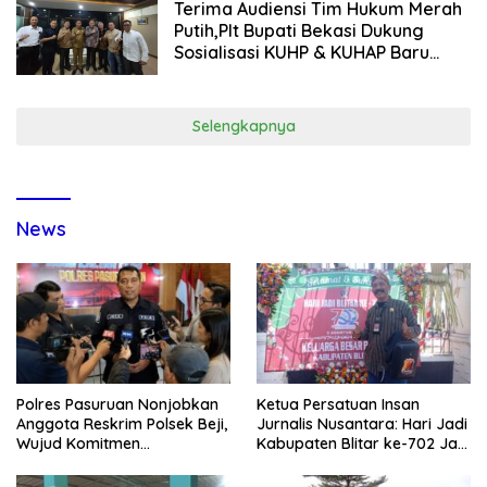
Terima Audiensi Tim Hukum Merah
Putih,Plt Bupati Bekasi Dukung
Sosialisasi KUHP & KUHAP Baru
Demi Keadilan Restoratif
Selengkapnya
News
Polres Pasuruan Nonjobkan
Ketua Persatuan Insan
Anggota Reskrim Polsek Beji,
Jurnalis Nusantara: Hari Jadi
Wujud Komitmen
Kabupaten Blitar ke-702 Jadi
Transparansi Penanganan
Momentum Perkuat Sinergi
Dugaan Penganiayaan
Pembangunan