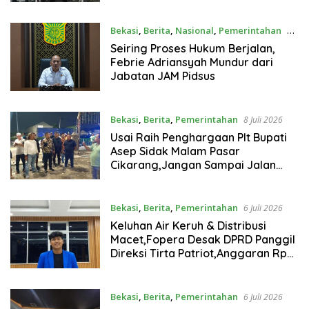
Pengawas Narkoba
Bekasi
,
Berita
,
Nasional
,
Pemerintahan
11
Juli 2026
Seiring Proses Hukum Berjalan,
Febrie Adriansyah Mundur dari
Jabatan JAM Pidsus
Bekasi
,
Berita
,
Pemerintahan
8 Juli 2026
Usai Raih Penghargaan Plt Bupati
Asep Sidak Malam Pasar
Cikarang,Jangan Sampai Jalan
Dipenuhi Lapak, Nyawa Warga
terhambat
Bekasi
,
Berita
,
Pemerintahan
6 Juli 2026
Keluhan Air Keruh & Distribusi
Macet,Fopera Desak DPRD Panggil
Direksi Tirta Patriot,Anggaran Rp
90 Miliar Kemana?
Bekasi
,
Berita
,
Pemerintahan
6 Juli 2026