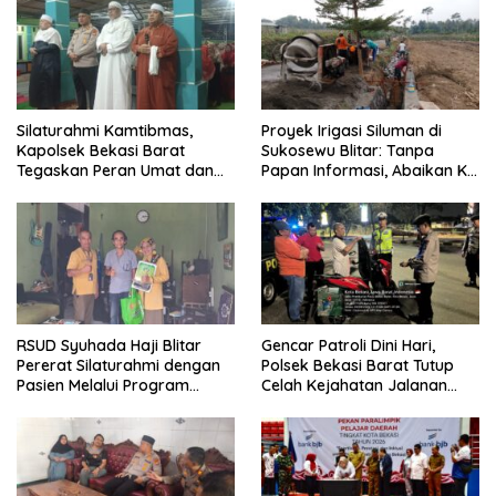
Silaturahmi Kamtibmas,
Proyek Irigasi Siluman di
Kapolsek Bekasi Barat
Sukosewu Blitar: Tanpa
Tegaskan Peran Umat dan
Papan Informasi, Abaikan K3,
Keluarga Kunci Jaga
dan Terkesan Lempar
Kondusivitas Wilayah
Tanggung Jawab
RSUD Syuhada Haji Blitar
Gencar Patroli Dini Hari,
Pererat Silaturahmi dengan
Polsek Bekasi Barat Tutup
Pasien Melalui Program
Celah Kejahatan Jalanan
Kunjungan Rumah
dan Ancaman Tawuran