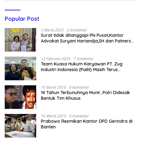
Popular Post
3 Maret 2025
2 Komentar
Surat tidak ditanggapi PN Pusat,Kantor
Advokat Suryani Hariandja,SH dan Patners
Bikin Pengaduan ke Mahkamah Agung RI
12 Februari 2025
1 Komentar
Team Kuasa Hukum Karyawan PT. Zug
Industri Indonesia (Pailit) Masih Terus
Memperjuangkan Hak Karyawan di
Pengadilan Negeri Jakarta Pusat
16 Maret 2019
0 Komentar
14 Tahun Terbunuhnya Munir, Polri Didesak
Bentuk Tim Khusus
16 Maret 2019
0 Komentar
Prabowo Resmikan Kantor DPD Gerindra di
Banten