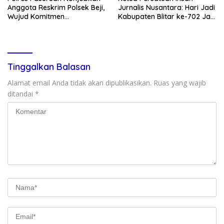
Anggota Reskrim Polsek Beji,
Jurnalis Nusantara: Hari Jadi
Wujud Komitmen
Kabupaten Blitar ke-702 Jadi
Transparansi Penanganan
Momentum Perkuat Sinergi
Dugaan Penganiayaan
Pembangunan
Tinggalkan Balasan
Alamat email Anda tidak akan dipublikasikan.
Ruas yang wajib
ditandai
*