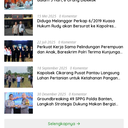
dalam 3 Hari, 8 Orang Dibekuk
15 Mei 2025
0 Komentar
Diduga Melanggar Perkap 6/2019 Kuasa
Hukum Rudy akan Bersurat ke Kapolres
Bandung Kota .
22 Juli 2025
0 Komentar
Perkuat Kerja Sama Pelindungan Perempuan
dan Anak, Bareskrim Polri Terima Kunjungan
Delegasi Kepolisian nasional Korea Selatan
18 September 2025
0 Komentar
Kapolsek Cikarang Pusat Pantau Langsung
Lahan Pertanian untuk Ketahanan Pangan
Nasional
30 Desember 2025
0 Komentar
Groundbreaking 49 SPPG Polda Banten,
Langkah Strategis Dukung Makan Bergizi
Gratis
Selengkapnya