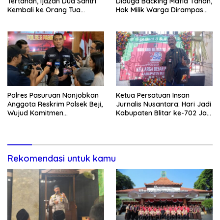
Tertahan, Ijazah Dua Santri
Diduga Backing Mafia Tanah,
Kembali ke Orang Tua
Hak Milik Warga Dirampas
Secara Cuma-cuma
Lewat Paksaan
Polres Pasuruan Nonjobkan
Ketua Persatuan Insan
Anggota Reskrim Polsek Beji,
Jurnalis Nusantara: Hari Jadi
Wujud Komitmen
Kabupaten Blitar ke-702 Jadi
Transparansi Penanganan
Momentum Perkuat Sinergi
Dugaan Penganiayaan
Pembangunan
Rekomendasi untuk kamu