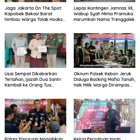
Jaga Jakarta On The Spot:
Lepas Kontingen Jamnas XII,
Kapolsek Bekasi Barat
Wabup Syah Minta Pramuka
himbau Warga Tolak Hoaks
Harumkan Nama Trenggalek
& Cegah Tawuran Usai
Sholat Jumat
Usai Sempat Dikabarkan
Oknum Polsek Kebon Jeruk
Tertahan, Ijazah Dua Santri
Diduga Backing Mafia Tanah,
Kembali ke Orang Tua
Hak Milik Warga Dirampas
Secara Cuma-cuma
Lewat Paksaan
Polres Pasuruan Nonjobkan
Ketua Persatuan Insan