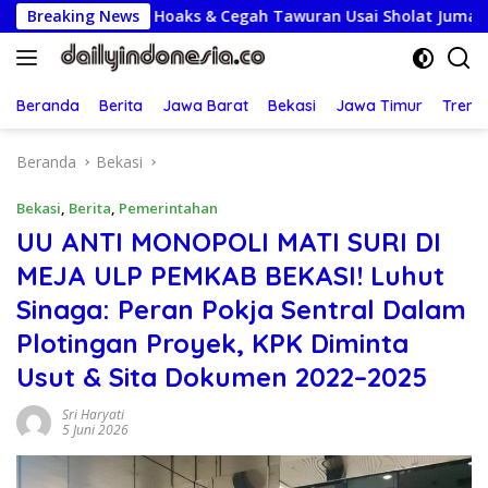
Langsung
lak Hoaks & Cegah Tawuran Usai Sholat Jumat
Breaking News
Lepas K
ke
konten
Beranda
Berita
Jawa Barat
Bekasi
Jawa Timur
Treng
Beranda
Bekasi
Bekasi
,
Berita
,
Pemerintahan
UU ANTI MONOPOLI MATI SURI DI
MEJA ULP PEMKAB BEKASI! Luhut
Sinaga: Peran Pokja Sentral Dalam
Plotingan Proyek, KPK Diminta
Usut & Sita Dokumen 2022–2025
Sri Haryati
5 Juni 2026