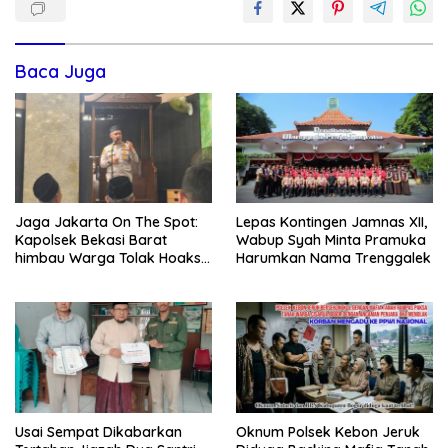
Baca Juga
Jaga Jakarta On The Spot:
Lepas Kontingen Jamnas XII,
Kapolsek Bekasi Barat
Wabup Syah Minta Pramuka
himbau Warga Tolak Hoaks
Harumkan Nama Trenggalek
& Cegah Tawuran Usai
Sholat Jumat
Usai Sempat Dikabarkan
Oknum Polsek Kebon Jeruk