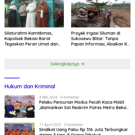
Silaturahmi Kamtibmas,
Proyek Irigasi Siluman di
Kapolsek Bekasi Barat
Sukosewu Blitar: Tanpa
Tegaskan Peran Umat dan
Papan Informasi, Abaikan K3,
Keluarga Kunci Jaga
dan Terkesan Lempar
Kondusivitas Wilayah
Tanggung Jawab
Selengkapnya
Hukum dan Kriminal
4 Mei 2024
0 Komentar
Pelaku Pencurian Modus Pecah Kaca Mobil
,diamankan Sat Reskrim Polres Metro Bekasi
Kota
11 April 2025
0 Komentar
Sindikat Uang Palsu Rp 316 Juta Terbongkar