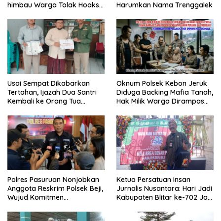
himbau Warga Tolak Hoaks
Harumkan Nama Trenggalek
& Cegah Tawuran Usai
Sholat Jumat
Usai Sempat Dikabarkan
Oknum Polsek Kebon Jeruk
Tertahan, Ijazah Dua Santri
Diduga Backing Mafia Tanah,
Kembali ke Orang Tua
Hak Milik Warga Dirampas
Secara Cuma-cuma
Lewat Paksaan
Polres Pasuruan Nonjobkan
Ketua Persatuan Insan
Anggota Reskrim Polsek Beji,
Jurnalis Nusantara: Hari Jadi
Wujud Komitmen
Kabupaten Blitar ke-702 Jadi
Transparansi Penanganan
Momentum Perkuat Sinergi
Dugaan Penganiayaan
Pembangunan