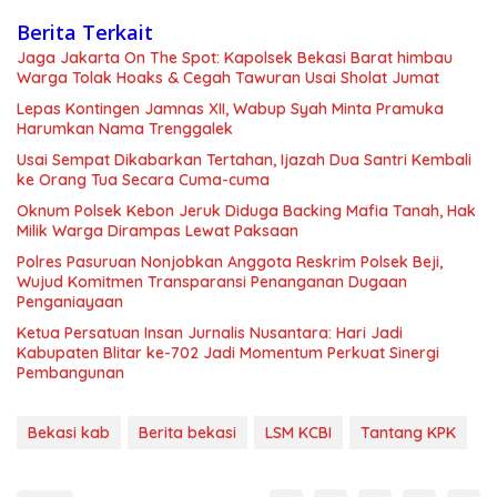
Berita Terkait
Jaga Jakarta On The Spot: Kapolsek Bekasi Barat himbau
Warga Tolak Hoaks & Cegah Tawuran Usai Sholat Jumat
Lepas Kontingen Jamnas XII, Wabup Syah Minta Pramuka
Harumkan Nama Trenggalek
Usai Sempat Dikabarkan Tertahan, Ijazah Dua Santri Kembali
ke Orang Tua Secara Cuma-cuma
Oknum Polsek Kebon Jeruk Diduga Backing Mafia Tanah, Hak
Milik Warga Dirampas Lewat Paksaan
Polres Pasuruan Nonjobkan Anggota Reskrim Polsek Beji,
Wujud Komitmen Transparansi Penanganan Dugaan
Penganiayaan
Ketua Persatuan Insan Jurnalis Nusantara: Hari Jadi
Kabupaten Blitar ke-702 Jadi Momentum Perkuat Sinergi
Pembangunan
Bekasi kab
Berita bekasi
LSM KCBI
Tantang KPK