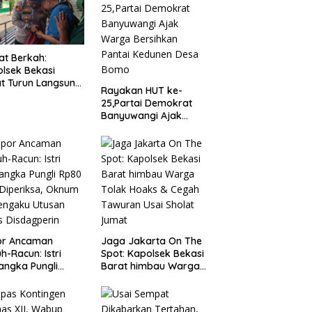
t Berkah:
lsek Bekasi
t Turun Langsung
Rayakan HUT ke-
ungi Warga Sakit
25,Partai Demokrat
Lansia
Banyuwangi Ajak
Warga Bersihkan
Pantai Kedunen Desa
Bomo
or Ancaman
Jaga Jakarta On The
h-Racun: Istri
Spot: Kapolsek Bekasi
angka Pungli
Barat himbau Warga
 Juta Diperiksa,
Tolak Hoaks & Cegah
um G Mengaku
Tawuran Usai Sholat
an Kadis
Jumat