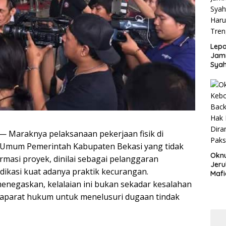
Disd
Lepa
Jamn
Syah
Har
Tren
— Maraknya pelaksanaan pekerjaan fisik di
n Umum Pemerintah Kabupaten Bekasi yang tidak
Okn
rmasi proyek, dinilai sebagai pelanggaran
Jeru
ndikasi kuat adanya praktik kecurangan.
Mafi
War
enegaskan, kelalaian ini bukan sekadar kesalahan
Lew
 aparat hukum untuk menelusuri dugaan tindak