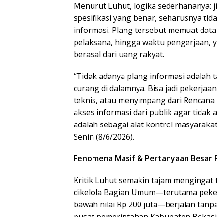
Menurut Luhut, logika sederhananya: j
spesifikasi yang benar, seharusnya ti
informasi. Plang tersebut memuat data k
pelaksana, hingga waktu pengerjaan,
berasal dari uang rakyat.
“Tidak adanya plang informasi adalah 
curang di dalamnya. Bisa jadi pekerjaan 
teknis, atau menyimpang dari Rencana 
akses informasi dari publik agar tidak
adalah sebagai alat kontrol masyaraka
Senin (8/6/2026).
Fenomena Masif & Pertanyaan Besar
Kritik Luhut semakin tajam mengingat t
dikelola Bagian Umum—terutama peke
bawah nilai Rp 200 juta—berjalan tanpa 
pusat pemerintahan Kabupaten Bekasi