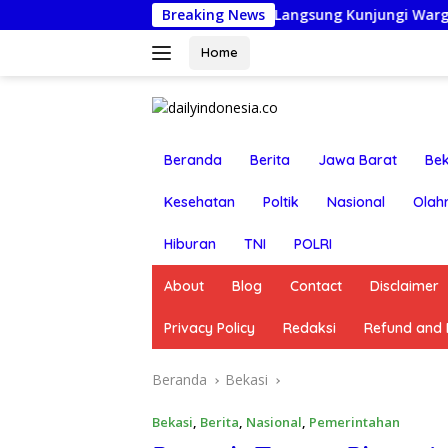
Langsung
ekasi Barat Turun Langsung Kunjungi Warga Sakit dan Lansia
Breaking News
ke
konten
Home
Beranda
Berita
Jawa Barat
Bek
Kesehatan
Poltik
Nasional
Olah
Hiburan
TNI
POLRI
About
Blog
Contact
Disclaimer
Privacy Policy
Redaksi
Refund and R
Beranda
Bekasi
Bekasi
,
Berita
,
Nasional
,
Pemerintahan