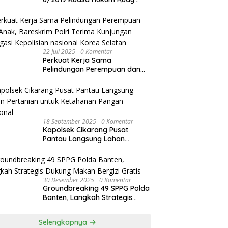
akan Bersurat ke Kapolres
Bandung Kota .
22 Juli 2025
0 Komentar
Perkuat Kerja Sama
Pelindungan Perempuan dan
Anak, Bareskrim Polri Terima
Kunjungan Delegasi Kepolisian
nasional Korea Selatan
18 September 2025
0 Komentar
Kapolsek Cikarang Pusat
Pantau Langsung Lahan
Pertanian untuk Ketahanan
Pangan Nasional
30 Desember 2025
0 Komentar
Groundbreaking 49 SPPG Polda
Banten, Langkah Strategis
Dukung Makan Bergizi Gratis
Selengkapnya