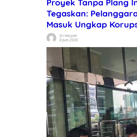
Proyek Tanpa Plang I
Tegaskan: Pelanggaran
Masuk Ungkap Korups
Sri Haryati
8 Juni 2026