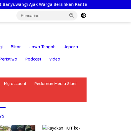
arga Bersihkan Pantai Kedunen Desa Bomo
Lapor Anca
gi
Blitar
Jawa Tengah
Jepara
Peristiwa
Podcast
video
My account
Pedoman Media Siber
ws