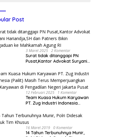
ular Post
3 Maret 2025
2 Komentar
Surat tidak ditanggapi PN
Pusat,Kantor Advokat Suryani
Hariandja,SH dan Patners Bikin
Pengaduan ke Mahkamah
Agung RI
12 Februari 2025
1 Komentar
Team Kuasa Hukum Karyawan
PT. Zug Industri Indonesia
(Pailit) Masih Terus
Memperjuangkan Hak
Karyawan di Pengadilan Negeri
Jakarta Pusat
16 Maret 2019
0 Komentar
14 Tahun Terbunuhnya Munir,