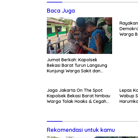
Baca Juga
Rayakan 
Demokra
Warga Be
Kedunen
Jumat Berkah: Kapolsek
Bekasi Barat Turun Langsung
Kunjungi Warga Sakit dan
Lansia
Jaga Jakarta On The Spot:
Lepas Ko
Kapolsek Bekasi Barat himbau
Wabup S
Warga Tolak Hoaks & Cegah
Harumka
Tawuran Usai Sholat Jumat
Rekomendasi untuk kamu