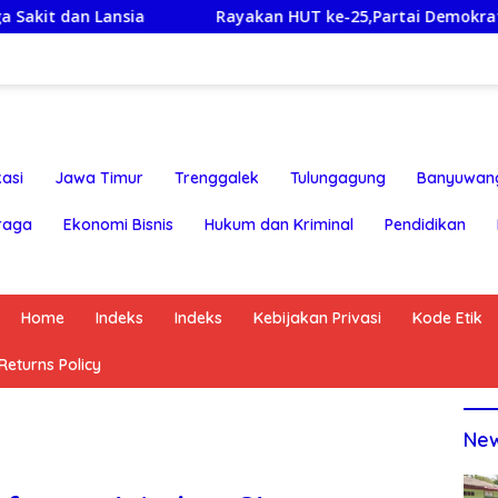
Rayakan HUT ke-25,Partai Demokrat Banyuwangi Ajak W
asi
Jawa Timur
Trenggalek
Tulungagung
Banyuwan
raga
Ekonomi Bisnis
Hukum dan Kriminal
Pendidikan
Home
Indeks
Indeks
Kebijakan Privasi
Kode Etik
eturns Policy
Ne