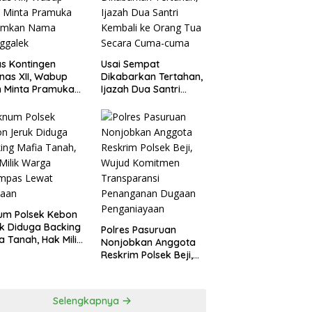
agperin
s Kontingen
Usai Sempat
as XII, Wabup
Dikabarkan Tertahan,
 Minta Pramuka
Ijazah Dua Santri
umkan Nama
Kembali ke Orang Tua
ggalek
Secara Cuma-cuma
um Polsek Kebon
k Diduga Backing
Polres Pasuruan
a Tanah, Hak Milik
Nonjobkan Anggota
ga Dirampas
Reskrim Polsek Beji,
at Paksaan
Wujud Komitmen
Transparansi
Penanganan Dugaan
Selengkapnya
Penganiayaan