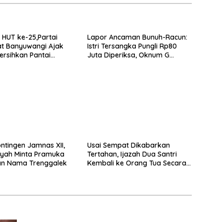
HUT ke-25,Partai
Lapor Ancaman Bunuh-Racun:
t Banyuwangi Ajak
Istri Tersangka Pungli Rp80
rsihkan Pantai
Juta Diperiksa, Oknum G
 Desa Bomo
Mengaku Utusan Kadis
Disdagperin
ntingen Jamnas XII,
Usai Sempat Dikabarkan
yah Minta Pramuka
Tertahan, Ijazah Dua Santri
n Nama Trenggalek
Kembali ke Orang Tua Secara
Cuma-cuma