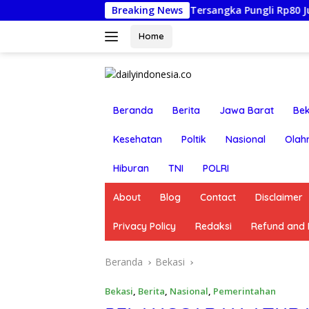
Langsung
uh-Racun: Istri Tersangka Pungli Rp80 Juta Diperiksa, Oknum
Breaking News
ke
konten
Home
Beranda
Berita
Jawa Barat
Bek
Kesehatan
Poltik
Nasional
Olah
Hiburan
TNI
POLRI
About
Blog
Contact
Disclaimer
Privacy Policy
Redaksi
Refund and R
Beranda
Bekasi
Bekasi
,
Berita
,
Nasional
,
Pemerintahan