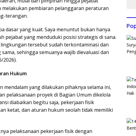
aerah, mulai dari pimpinan hingga pejabat
telah melakukan pembiaran pelanggaran peraturan
ng-terangan.
Pop
pa dasar yang kuat. Saya menuntut bukan hanya
 pejabat yang menduduki posisi strategis di sana.
 lingkungan tersebut sudah terkontaminasi dan
 sama, sehingga semuanya wajib dievaluasi dan
6/2026).
turan Hukum
 mendalam yang dilakukan pihaknya selama ini,
an pelaksanaan proyek di Bagian Umum dikelola
si diabaikan begitu saja, pekerjaan fisik
an ketat, dan aturan hukum seolah tidak memiliki
knya pelaksanaan pekerjaan fisik dengan