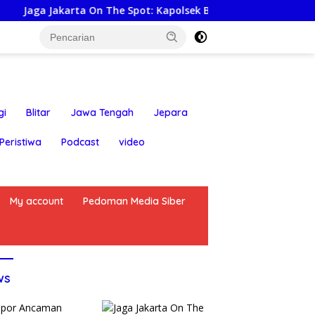
The Spot: Kapolsek Bekasi Barat himbau Warga Tolak Hoaks & 
gi
Blitar
Jawa Tengah
Jepara
Peristiwa
Podcast
video
My account
Pedoman Media Siber
ws