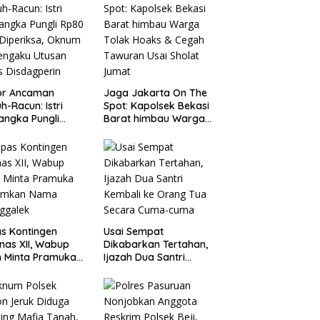
or Ancaman
Jaga Jakarta On The
h-Racun: Istri
Spot: Kapolsek Bekasi
angka Pungli
Barat himbau Warga
 Juta Diperiksa,
Tolak Hoaks & Cegah
um G Mengaku
Tawuran Usai Sholat
an Kadis
Jumat
agperin
s Kontingen
Usai Sempat
as XII, Wabup
Dikabarkan Tertahan,
 Minta Pramuka
Ijazah Dua Santri
umkan Nama
Kembali ke Orang Tua
ggalek
Secara Cuma-cuma