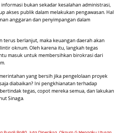
informasi bukan sekadar kesalahan administrasi,
up akses publik dalam melakukan pengawasan. Hal
mainan anggaran dan penyimpangan dalam
n terus berlanjut, maka keuangan daerah akan
ntir oknum. Oleh karena itu, langkah tegas
ntu masuk untuk membersihkan birokrasi dari
um.
erintahan yang bersih jika pengelolaan proyek
saja diabaikan? Ini pengkhianatan terhadap
i bertindak tegas, copot mereka semua, dan lakukan
hut Sinaga.
ka Pungli Rp80 Juta Diperiksa, Oknum G Mengaku Utusan