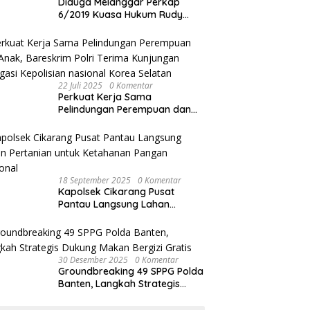
Diduga Melanggar Perkap
6/2019 Kuasa Hukum Rudy
akan Bersurat ke Kapolres
Bandung Kota .
22 Juli 2025
0 Komentar
Perkuat Kerja Sama
Pelindungan Perempuan dan
Anak, Bareskrim Polri Terima
Kunjungan Delegasi Kepolisian
nasional Korea Selatan
18 September 2025
0 Komentar
Kapolsek Cikarang Pusat
Pantau Langsung Lahan
Pertanian untuk Ketahanan
Pangan Nasional
30 Desember 2025
0 Komentar
Groundbreaking 49 SPPG Polda
Banten, Langkah Strategis
Dukung Makan Bergizi Gratis