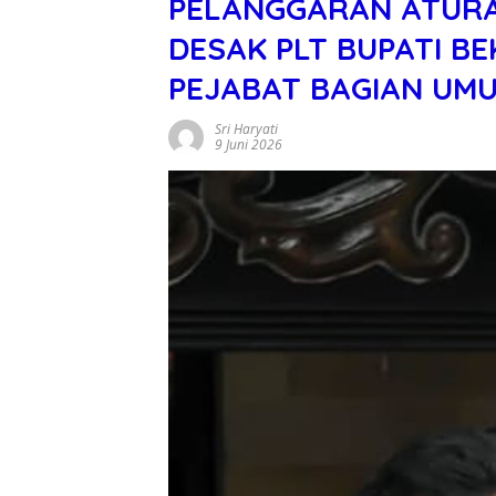
PELANGGARAN ATURA
DESAK PLT BUPATI B
PEJABAT BAGIAN UM
Sri Haryati
9 Juni 2026