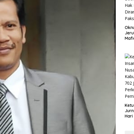
Okn
Jeru
Mafi
War
Lew
Ketu
Jurn
Hari
Blit
Mom
Sin