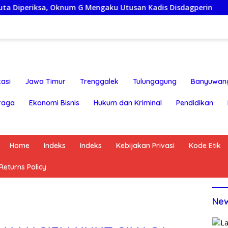
 G Mengaku Utusan Kadis Disdagperin
Jaga Jakarta On 
asi
Jawa Timur
Trenggalek
Tulungagung
Banyuwan
raga
Ekonomi Bisnis
Hukum dan Kriminal
Pendidikan
Home
Indeks
Indeks
Kebijakan Privasi
Kode Etik
eturns Policy
Ne