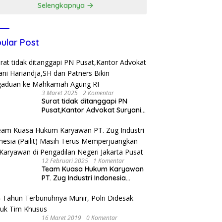
Selengkapnya
ular Post
3 Maret 2025
2 Komentar
Surat tidak ditanggapi PN
Pusat,Kantor Advokat Suryani
Hariandja,SH dan Patners Bikin
Pengaduan ke Mahkamah
Agung RI
12 Februari 2025
1 Komentar
Team Kuasa Hukum Karyawan
PT. Zug Industri Indonesia
(Pailit) Masih Terus
Memperjuangkan Hak
Karyawan di Pengadilan Negeri
Jakarta Pusat
16 Maret 2019
0 Komentar