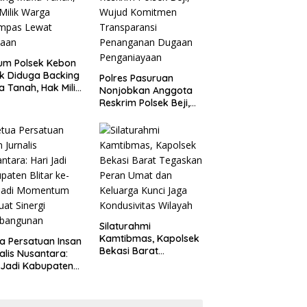
um Polsek Kebon
k Diduga Backing
Polres Pasuruan
a Tanah, Hak Milik
Nonjobkan Anggota
ga Dirampas
Reskrim Polsek Beji,
at Paksaan
Wujud Komitmen
Transparansi
Penanganan Dugaan
Penganiayaan
Silaturahmi
Kamtibmas, Kapolsek
a Persatuan Insan
Bekasi Barat
alis Nusantara:
Tegaskan Peran Umat
 Jadi Kabupaten
dan Keluarga Kunci
ar ke-702 Jadi
Jaga Kondusivitas
entum Perkuat
Wilayah
ergi Pembangunan