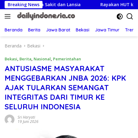
Langsung
 Warga Sakit dan Lansia
Breaking News
Rayakan HUT ke-25,Partai De
ke
konten
Beranda
Berita
Jawa Barat
Bekasi
Jawa Timur
Treng
Beranda
Bekasi
Bekasi
,
Berita
,
Nasional
,
Pemerintahan
ANTUSIASME MASYARAKAT
MENGGEBARKAN JNBA 2026: KPK
AJAK TULARKAN SEMANGAT
INTEGRITAS DARI TIMUR KE
SELURUH INDONESIA
Sri Haryati
19 Juni 2026