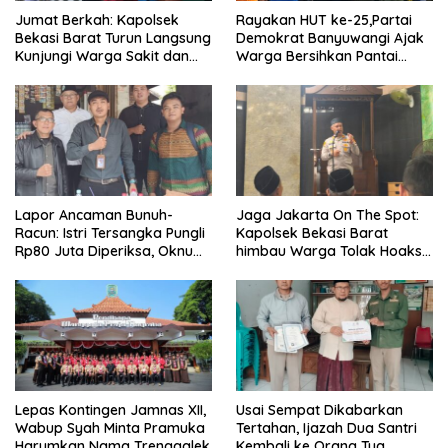
Jumat Berkah: Kapolsek
Rayakan HUT ke-25,Partai
Bekasi Barat Turun Langsung
Demokrat Banyuwangi Ajak
Kunjungi Warga Sakit dan
Warga Bersihkan Pantai
Lansia
Kedunen Desa Bomo
Lapor Ancaman Bunuh-
Jaga Jakarta On The Spot:
Racun: Istri Tersangka Pungli
Kapolsek Bekasi Barat
Rp80 Juta Diperiksa, Oknum
himbau Warga Tolak Hoaks
G Mengaku Utusan Kadis
& Cegah Tawuran Usai
Disdagperin
Sholat Jumat
Lepas Kontingen Jamnas XII,
Usai Sempat Dikabarkan
Wabup Syah Minta Pramuka
Tertahan, Ijazah Dua Santri
Harumkan Nama Trenggalek
Kembali ke Orang Tua