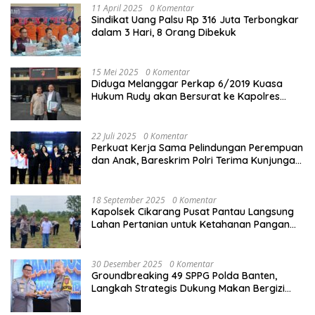
11 April 2025
0 Komentar
Sindikat Uang Palsu Rp 316 Juta Terbongkar
dalam 3 Hari, 8 Orang Dibekuk
15 Mei 2025
0 Komentar
Diduga Melanggar Perkap 6/2019 Kuasa
Hukum Rudy akan Bersurat ke Kapolres
Bandung Kota .
22 Juli 2025
0 Komentar
Perkuat Kerja Sama Pelindungan Perempuan
dan Anak, Bareskrim Polri Terima Kunjungan
Delegasi Kepolisian nasional Korea Selatan
18 September 2025
0 Komentar
Kapolsek Cikarang Pusat Pantau Langsung
Lahan Pertanian untuk Ketahanan Pangan
Nasional
30 Desember 2025
0 Komentar
Groundbreaking 49 SPPG Polda Banten,
Langkah Strategis Dukung Makan Bergizi
Gratis