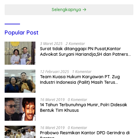
Selengkapnya
Popular Post
3 Maret 2025
2 Komentar
Surat tidak ditanggapi PN Pusat,Kantor
Advokat Suryani Hariandja,SH dan Patners
Bikin Pengaduan ke Mahkamah Agung RI
12 Februari 2025
1 Komentar
Team Kuasa Hukum Karyawan PT. Zug
Industri Indonesia (Pailit) Masih Terus
Memperjuangkan Hak Karyawan di
Pengadilan Negeri Jakarta Pusat
16 Maret 2019
0 Komentar
14 Tahun Terbunuhnya Munir, Polri Didesak
Bentuk Tim Khusus
16 Maret 2019
0 Komentar
Prabowo Resmikan Kantor DPD Gerindra di