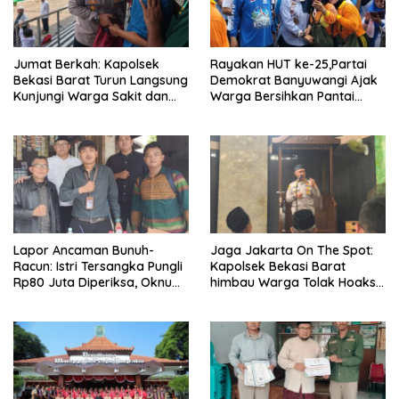
Jumat Berkah: Kapolsek
Rayakan HUT ke-25,Partai
Bekasi Barat Turun Langsung
Demokrat Banyuwangi Ajak
Kunjungi Warga Sakit dan
Warga Bersihkan Pantai
Lansia
Kedunen Desa Bomo
Lapor Ancaman Bunuh-
Jaga Jakarta On The Spot:
Racun: Istri Tersangka Pungli
Kapolsek Bekasi Barat
Rp80 Juta Diperiksa, Oknum
himbau Warga Tolak Hoaks
G Mengaku Utusan Kadis
& Cegah Tawuran Usai
Disdagperin
Sholat Jumat