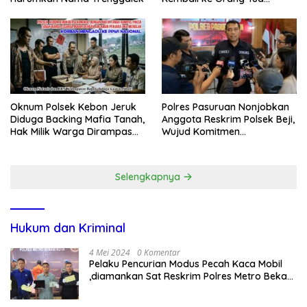
Secara Cuma-cuma
Oknum Polsek Kebon Jeruk
Polres Pasuruan Nonjobkan
Diduga Backing Mafia Tanah,
Anggota Reskrim Polsek Beji,
Hak Milik Warga Dirampas
Wujud Komitmen
Lewat Paksaan
Transparansi Penanganan
Dugaan Penganiayaan
Selengkapnya
Hukum dan Kriminal
4 Mei 2024
0 Komentar
Pelaku Pencurian Modus Pecah Kaca Mobil
,diamankan Sat Reskrim Polres Metro Bekasi
Kota