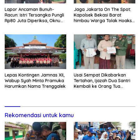
Lapor Ancaman Bunuh-
Jaga Jakarta On The Spot:
Racun: Istri Tersangka Pungli
Kapolsek Bekasi Barat
Rp80 Juta Diperiksa, Oknum
himbau Warga Tolak Hoaks
G Mengaku Utusan Kadis
& Cegah Tawuran Usai
Disdagperin
Sholat Jumat
Lepas Kontingen Jamnas XII,
Usai Sempat Dikabarkan
Wabup Syah Minta Pramuka
Tertahan, Ijazah Dua Santri
Harumkan Nama Trenggalek
Kembali ke Orang Tua
Secara Cuma-cuma
Rekomendasi untuk kamu