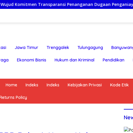
tmen Transparansi Penanganan Dugaan Penganiayaan
K
asi
Jawa Timur
Trenggalek
Tulungagung
Banyuwan
raga
Ekonomi Bisnis
Hukum dan Kriminal
Pendidikan
Home
Indeks
Indeks
Kebijakan Privasi
Kode Etik
eturns Policy
Ne