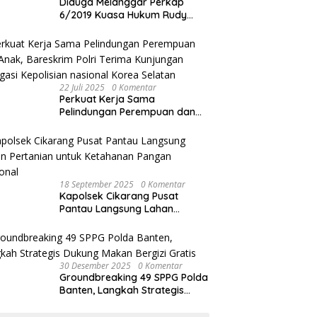
Diduga Melanggar Perkap
6/2019 Kuasa Hukum Rudy
akan Bersurat ke Kapolres
Bandung Kota .
22 Juli 2025
0 Komentar
Perkuat Kerja Sama
Pelindungan Perempuan dan
Anak, Bareskrim Polri Terima
Kunjungan Delegasi Kepolisian
nasional Korea Selatan
18 September 2025
0 Komentar
Kapolsek Cikarang Pusat
Pantau Langsung Lahan
Pertanian untuk Ketahanan
Pangan Nasional
30 Desember 2025
0 Komentar
Groundbreaking 49 SPPG Polda
Banten, Langkah Strategis
Dukung Makan Bergizi Gratis