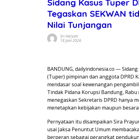
Sidang Kasus Tuper 
Tegaskan SEKWAN ti
Nilai Tunjangan
Sri Haryati
18 Juni 2026
BANDUNG, dailyindonesia.co — Sidang
(Tuper) pimpinan dan anggota DPRD 
mendasar soal kewenangan pengambila
Tindak Pidana Korupsi Bandung, Rabu 
menegaskan Sekretaris DPRD hanya me
menetapkan kebijakan maupun besara
Pernyataan itu disampaikan Sira Pray
usai Jaksa Penuntut Umum membacakan
berperan sebagai perangkat pendukung