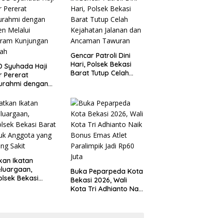
 Kondusivitas
Tanggung Jawab
yah
Gencar Patroli Dini
Hari, Polsek Bekasi
 Syuhada Haji
Barat Tutup Celah
ar Pererat
Kejahatan Jalanan
turahmi dengan
dan Ancaman
en Melalui
Tawuran
gram Kunjungan
ah
kan Ikatan
luargaan,
Buka Peparpeda Kota
lsek Bekasi
Bekasi 2026, Wali
t Jenguk
Kota Tri Adhianto Naik
gota yang Sedang
Bonus Emas Atlet
t
Paralimpik Jadi Rp60
Juta