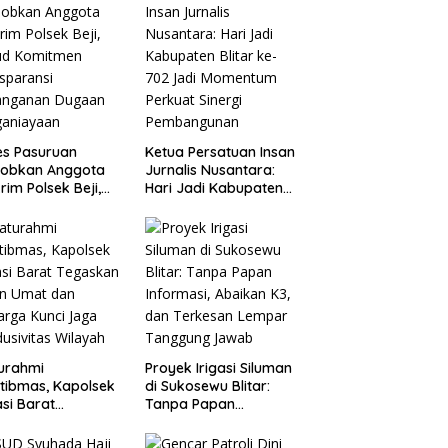
es Pasuruan
Ketua Persatuan Insan
jobkan Anggota
Jurnalis Nusantara:
rim Polsek Beji,
Hari Jadi Kabupaten
ud Komitmen
Blitar ke-702 Jadi
sparansi
Momentum Perkuat
anganan Dugaan
Sinergi Pembangunan
ganiayaan
turahmi
Proyek Irigasi Siluman
tibmas, Kapolsek
di Sukosewu Blitar:
si Barat
Tanpa Papan
askan Peran Umat
Informasi, Abaikan K3,
Keluarga Kunci
dan Terkesan Lempar