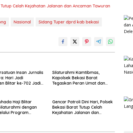
rat Tutup Celah Kejahatan Jalanan dan Ancaman Tawuran
ong
Nasional
Sidang Tuper dprd kab bekasi
rsatuan Insan Jurnalis
Silaturahmi Kamtibmas,
a: Hari Jadi
Kapolsek Bekasi Barat
n Blitar ke-702 Jadi
Tegaskan Peran Umat dan
 Perkuat Sinergi
Keluarga Kunci Jaga
gunan
Kondusivitas Wilayah
hada Haji Blitar
Gencar Patroli Dini Hari, Polsek
Silaturahmi dengan
Bekasi Barat Tutup Celah
elalui Program
Kejahatan Jalanan dan
an Rumah
Ancaman Tawuran