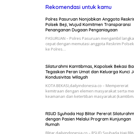
Rekomendasi untuk kamu
Polres Pasuruan Nonjobkan Anggota Reskr
Polsek Beji, Wujud Komitmen Transparansi
Penanganan Dugaan Penganiayaan
PASURUAN – Polres Pasuruan mengambil langk
cepat dengan memutasi anggota Reskrim Polsek 
ke Polres…
Silaturahmi Kamtibmas, Kapolsek Bekasi Ba
Tegaskan Peran Umat dan Keluarga Kunci 
Kondusivitas Wilayah
KOTA BEKASI,dailyindonesia.co – Mempererat
kemitraan dengan elemen masyarakat serta me
keamanan dan ketertiban masyarakat (kamtibm
RSUD Syuhada Haji Blitar Pererat Silaturahm
dengan Pasien Melalui Program Kunjungan
Rumah
Blitar,dailyindonesia.co – RSUD Syuhada Haji Blit