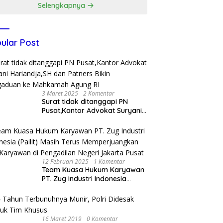
Selengkapnya
ular Post
3 Maret 2025
2 Komentar
Surat tidak ditanggapi PN
Pusat,Kantor Advokat Suryani
Hariandja,SH dan Patners Bikin
Pengaduan ke Mahkamah
Agung RI
12 Februari 2025
1 Komentar
Team Kuasa Hukum Karyawan
PT. Zug Industri Indonesia
(Pailit) Masih Terus
Memperjuangkan Hak
Karyawan di Pengadilan Negeri
Jakarta Pusat
16 Maret 2019
0 Komentar