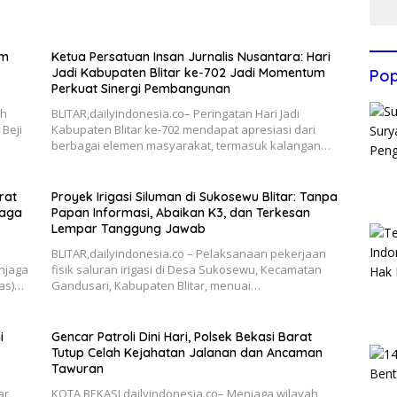
im
Ketua Persatuan Insan Jurnalis Nusantara: Hari
Jadi Kabupaten Blitar ke-702 Jadi Momentum
Pop
Perkuat Sinergi Pembangunan
ah
BLITAR,dailyindonesia.co– Peringatan Hari Jadi
Beji
Kabupaten Blitar ke-702 mendapat apresiasi dari
berbagai elemen masyarakat, termasuk kalangan…
rat
Proyek Irigasi Siluman di Sukosewu Blitar: Tanpa
Jaga
Papan Informasi, Abaikan K3, dan Terkesan
Lempar Tanggung Jawab
BLITAR,dailyindonesia.co – Pelaksanaan pekerjaan
njaga
fisik saluran irigasi di Desa Sukosewu, Kecamatan
as)…
Gandusari, Kabupaten Blitar, menuai…
i
Gencar Patroli Dini Hari, Polsek Bekasi Barat
Tutup Celah Kejahatan Jalanan dan Ancaman
Tawuran
ar
KOTA BEKASI,dailyindonesia.co– Menjaga wilayah