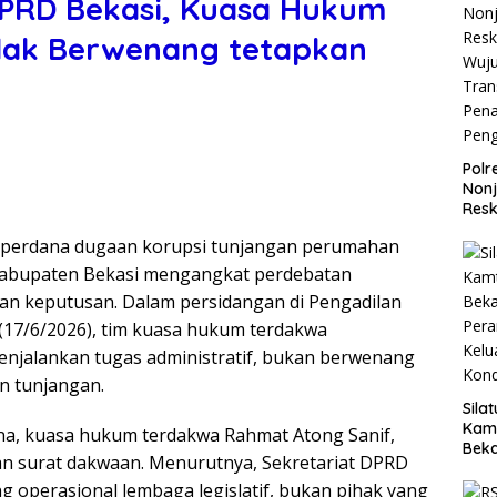
DPRD Bekasi, Kuasa Hukum
dak Berwenang tetapkan
Polr
Non
Resk
Wuj
 perdana dugaan korupsi tunjangan perumahan
Tran
Pen
Kabupaten Bekasi mengangkat perdebatan
Pen
n keputusan. Dalam persidangan di Pengadilan
(17/6/2026), tim kuasa hukum terdakwa
njalankan tugas administratif, bukan berwenang
n tunjangan.
Sila
Kam
una, kuasa hukum terdakwa Rahmat Atong Sanif,
Beka
 surat dakwaan. Menurutnya, Sekretariat DPRD
Teg
 operasional lembaga legislatif, bukan pihak yang
dan 