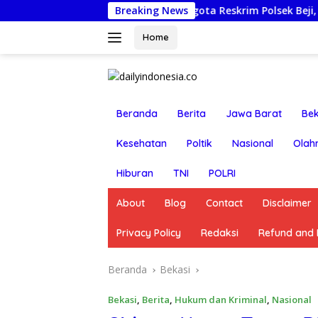
Langsung
Pasuruan Nonjobkan Anggota Reskrim Polsek Beji, Wujud Komi
Breaking News
ke
konten
Home
Beranda
Berita
Jawa Barat
Bek
Kesehatan
Poltik
Nasional
Olah
Hiburan
TNI
POLRI
About
Blog
Contact
Disclaimer
Privacy Policy
Redaksi
Refund and R
Beranda
Bekasi
Bekasi
,
Berita
,
Hukum dan Kriminal
,
Nasional