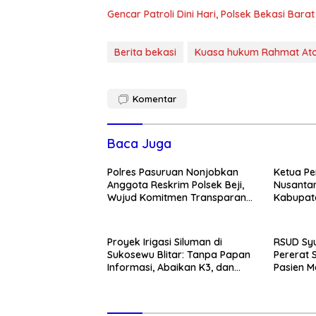
Gencar Patroli Dini Hari, Polsek Bekasi Ba
Berita bekasi
Kuasa hukum Rahmat At
Komentar
Baca Juga
Polres Pasuruan Nonjobkan
Ketua Pe
Anggota Reskrim Polsek Beji,
Nusantar
Wujud Komitmen Transparansi
Kabupate
Penanganan Dugaan
Momentum
Penganiayaan
Pemban
Proyek Irigasi Siluman di
RSUD Syu
Sukosewu Blitar: Tanpa Papan
Pererat 
Informasi, Abaikan K3, dan
Pasien M
Terkesan Lempar Tanggung
Kunjung
Jawab