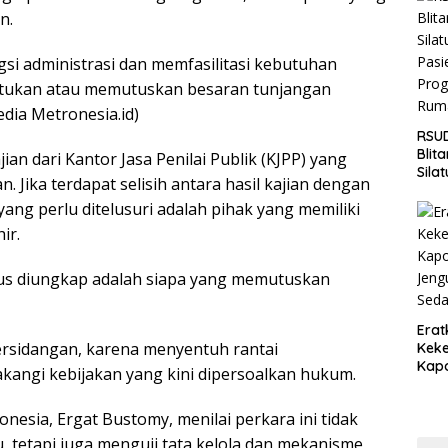
Jaga
n.
Wila
si administrasi dan memfasilitasi kebutuhan
ntukan atau memutuskan besaran tunjangan
edia Metronesia.id)
RSUD
Blit
an dari Kantor Jasa Penilai Publik (KJPP) yang
Sila
 Jika terdapat selisih antara hasil kajian dengan
Pasi
yang perlu ditelusuri adalah pihak yang memiliki
Pro
Rum
ir.
rus diungkap adalah siapa yang memutuskan
Erat
persidangan, karena menyentuh rantai
Keke
Kapo
angi kebijakan yang kini dipersoalkan hukum.
Bara
Ang
nesia, Ergat Bustomy, menilai perkara ini tidak
Saki
, tetapi juga menguji tata kelola dan mekanisme