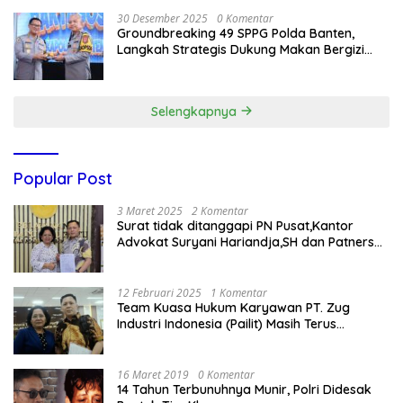
30 Desember 2025
0 Komentar
Groundbreaking 49 SPPG Polda Banten,
Langkah Strategis Dukung Makan Bergizi
Gratis
Selengkapnya
Popular Post
3 Maret 2025
2 Komentar
Surat tidak ditanggapi PN Pusat,Kantor
Advokat Suryani Hariandja,SH dan Patners
Bikin Pengaduan ke Mahkamah Agung RI
12 Februari 2025
1 Komentar
Team Kuasa Hukum Karyawan PT. Zug
Industri Indonesia (Pailit) Masih Terus
Memperjuangkan Hak Karyawan di
Pengadilan Negeri Jakarta Pusat
16 Maret 2019
0 Komentar
14 Tahun Terbunuhnya Munir, Polri Didesak