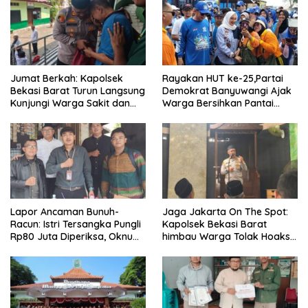
Jumat Berkah: Kapolsek
Rayakan HUT ke-25,Partai
Bekasi Barat Turun Langsung
Demokrat Banyuwangi Ajak
Kunjungi Warga Sakit dan
Warga Bersihkan Pantai
Lansia
Kedunen Desa Bomo
Lapor Ancaman Bunuh-
Jaga Jakarta On The Spot:
Racun: Istri Tersangka Pungli
Kapolsek Bekasi Barat
Rp80 Juta Diperiksa, Oknum
himbau Warga Tolak Hoaks
G Mengaku Utusan Kadis
& Cegah Tawuran Usai
Disdagperin
Sholat Jumat