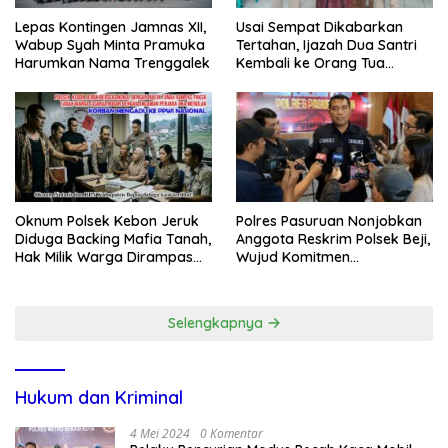
Lepas Kontingen Jamnas XII,
Usai Sempat Dikabarkan
Wabup Syah Minta Pramuka
Tertahan, Ijazah Dua Santri
Harumkan Nama Trenggalek
Kembali ke Orang Tua
Secara Cuma-cuma
Oknum Polsek Kebon Jeruk
Polres Pasuruan Nonjobkan
Diduga Backing Mafia Tanah,
Anggota Reskrim Polsek Beji,
Hak Milik Warga Dirampas
Wujud Komitmen
Lewat Paksaan
Transparansi Penanganan
Dugaan Penganiayaan
Selengkapnya
Hukum dan Kriminal
4 Mei 2024
0 Komentar