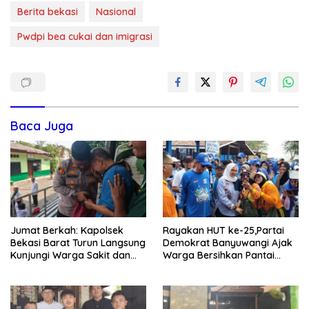
Berita bekasi
Nasional
Pwdpi bea cukai dan imigrasi
Baca Juga
Jumat Berkah: Kapolsek
Rayakan HUT ke-25,Partai
Bekasi Barat Turun Langsung
Demokrat Banyuwangi Ajak
Kunjungi Warga Sakit dan
Warga Bersihkan Pantai
Lansia
Kedunen Desa Bomo