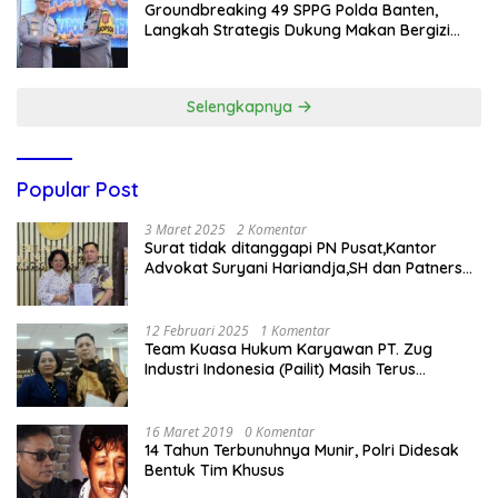
Groundbreaking 49 SPPG Polda Banten,
Langkah Strategis Dukung Makan Bergizi
Gratis
Selengkapnya
Popular Post
3 Maret 2025
2 Komentar
Surat tidak ditanggapi PN Pusat,Kantor
Advokat Suryani Hariandja,SH dan Patners
Bikin Pengaduan ke Mahkamah Agung RI
12 Februari 2025
1 Komentar
Team Kuasa Hukum Karyawan PT. Zug
Industri Indonesia (Pailit) Masih Terus
Memperjuangkan Hak Karyawan di
Pengadilan Negeri Jakarta Pusat
16 Maret 2019
0 Komentar
14 Tahun Terbunuhnya Munir, Polri Didesak
Bentuk Tim Khusus