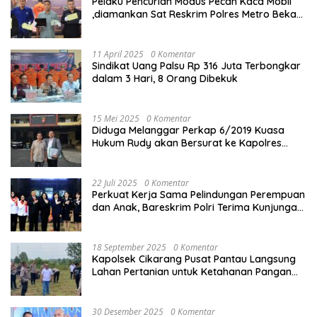
Pelaku Pencurian Modus Pecah Kaca Mobil
,diamankan Sat Reskrim Polres Metro Bekasi
Kota
11 April 2025
0 Komentar
Sindikat Uang Palsu Rp 316 Juta Terbongkar
dalam 3 Hari, 8 Orang Dibekuk
15 Mei 2025
0 Komentar
Diduga Melanggar Perkap 6/2019 Kuasa
Hukum Rudy akan Bersurat ke Kapolres
Bandung Kota .
22 Juli 2025
0 Komentar
Perkuat Kerja Sama Pelindungan Perempuan
dan Anak, Bareskrim Polri Terima Kunjungan
Delegasi Kepolisian nasional Korea Selatan
18 September 2025
0 Komentar
Kapolsek Cikarang Pusat Pantau Langsung
Lahan Pertanian untuk Ketahanan Pangan
Nasional
30 Desember 2025
0 Komentar