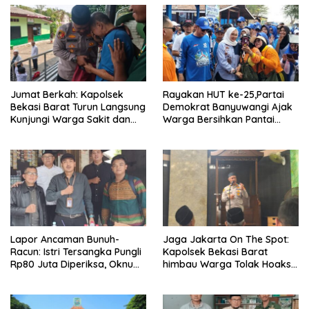
Jumat Berkah: Kapolsek
Rayakan HUT ke-25,Partai
Bekasi Barat Turun Langsung
Demokrat Banyuwangi Ajak
Kunjungi Warga Sakit dan
Warga Bersihkan Pantai
Lansia
Kedunen Desa Bomo
Lapor Ancaman Bunuh-
Jaga Jakarta On The Spot:
Racun: Istri Tersangka Pungli
Kapolsek Bekasi Barat
Rp80 Juta Diperiksa, Oknum
himbau Warga Tolak Hoaks
G Mengaku Utusan Kadis
& Cegah Tawuran Usai
Disdagperin
Sholat Jumat