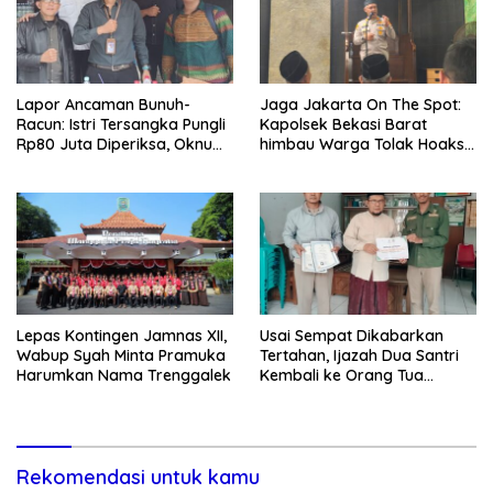
Lapor Ancaman Bunuh-
Jaga Jakarta On The Spot:
Racun: Istri Tersangka Pungli
Kapolsek Bekasi Barat
Rp80 Juta Diperiksa, Oknum
himbau Warga Tolak Hoaks
G Mengaku Utusan Kadis
& Cegah Tawuran Usai
Disdagperin
Sholat Jumat
Lepas Kontingen Jamnas XII,
Usai Sempat Dikabarkan
Wabup Syah Minta Pramuka
Tertahan, Ijazah Dua Santri
Harumkan Nama Trenggalek
Kembali ke Orang Tua
Secara Cuma-cuma
Rekomendasi untuk kamu