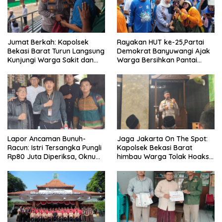
Jumat Berkah: Kapolsek
Rayakan HUT ke-25,Partai
Bekasi Barat Turun Langsung
Demokrat Banyuwangi Ajak
Kunjungi Warga Sakit dan
Warga Bersihkan Pantai
Lansia
Kedunen Desa Bomo
Lapor Ancaman Bunuh-
Jaga Jakarta On The Spot:
Racun: Istri Tersangka Pungli
Kapolsek Bekasi Barat
Rp80 Juta Diperiksa, Oknum
himbau Warga Tolak Hoaks
G Mengaku Utusan Kadis
& Cegah Tawuran Usai
Disdagperin
Sholat Jumat