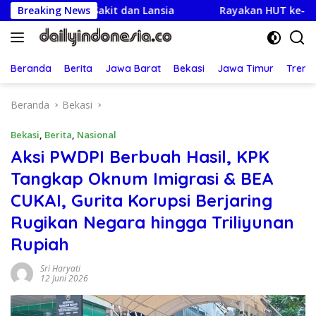
Langsung
a Sakit dan Lansia
Breaking News
Rayakan HUT ke-25,Partai Demokra
ke
konten
Beranda
Berita
Jawa Barat
Bekasi
Jawa Timur
Treng
Beranda
Bekasi
Bekasi
,
Berita
,
Nasional
Aksi PWDPI Berbuah Hasil, KPK
Tangkap Oknum Imigrasi & BEA
CUKAI, Gurita Korupsi Berjaring
Rugikan Negara hingga Triliyunan
Rupiah
Sri Haryati
12 Juni 2026