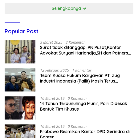
Selengkapnya
Popular Post
3 Maret 2025
2 Komentar
Surat tidak ditanggapi PN Pusat,Kantor
Advokat Suryani Hariandja,SH dan Patners
Bikin Pengaduan ke Mahkamah Agung RI
12 Februari 2025
1 Komentar
Team Kuasa Hukum Karyawan PT. Zug
Industri Indonesia (Pailit) Masih Terus
Memperjuangkan Hak Karyawan di
Pengadilan Negeri Jakarta Pusat
16 Maret 2019
0 Komentar
14 Tahun Terbunuhnya Munir, Polri Didesak
Bentuk Tim Khusus
16 Maret 2019
0 Komentar
Prabowo Resmikan Kantor DPD Gerindra di
Banten