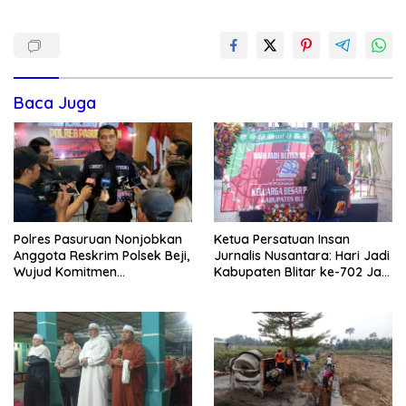
Baca Juga
Polres Pasuruan Nonjobkan
Ketua Persatuan Insan
Anggota Reskrim Polsek Beji,
Jurnalis Nusantara: Hari Jadi
Wujud Komitmen
Kabupaten Blitar ke-702 Jadi
Transparansi Penanganan
Momentum Perkuat Sinergi
Dugaan Penganiayaan
Pembangunan