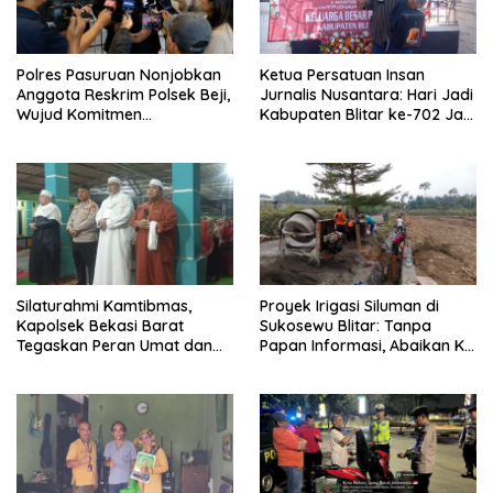
Polres Pasuruan Nonjobkan
Ketua Persatuan Insan
Anggota Reskrim Polsek Beji,
Jurnalis Nusantara: Hari Jadi
Wujud Komitmen
Kabupaten Blitar ke-702 Jadi
Transparansi Penanganan
Momentum Perkuat Sinergi
Dugaan Penganiayaan
Pembangunan
Silaturahmi Kamtibmas,
Proyek Irigasi Siluman di
Kapolsek Bekasi Barat
Sukosewu Blitar: Tanpa
Tegaskan Peran Umat dan
Papan Informasi, Abaikan K3,
Keluarga Kunci Jaga
dan Terkesan Lempar
Kondusivitas Wilayah
Tanggung Jawab