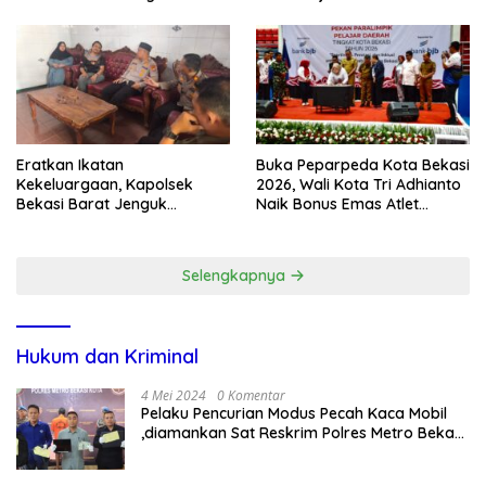
Kunjungan Rumah
dan Ancaman Tawuran
Eratkan Ikatan
Buka Peparpeda Kota Bekasi
Kekeluargaan, Kapolsek
2026, Wali Kota Tri Adhianto
Bekasi Barat Jenguk
Naik Bonus Emas Atlet
Anggota yang Sedang Sakit
Paralimpik Jadi Rp60 Juta
Selengkapnya
Hukum dan Kriminal
4 Mei 2024
0 Komentar
Pelaku Pencurian Modus Pecah Kaca Mobil
,diamankan Sat Reskrim Polres Metro Bekasi
Kota