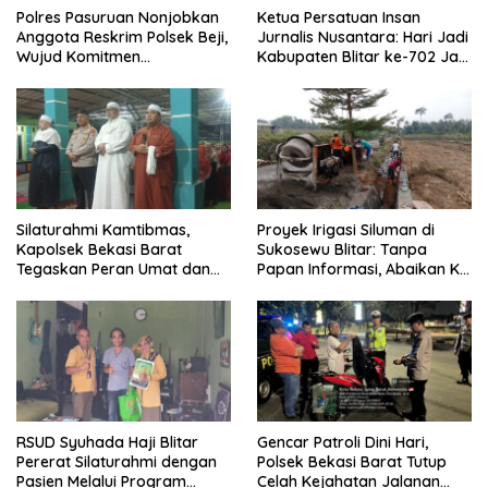
Polres Pasuruan Nonjobkan
Ketua Persatuan Insan
Anggota Reskrim Polsek Beji,
Jurnalis Nusantara: Hari Jadi
Wujud Komitmen
Kabupaten Blitar ke-702 Jadi
Transparansi Penanganan
Momentum Perkuat Sinergi
Dugaan Penganiayaan
Pembangunan
Silaturahmi Kamtibmas,
Proyek Irigasi Siluman di
Kapolsek Bekasi Barat
Sukosewu Blitar: Tanpa
Tegaskan Peran Umat dan
Papan Informasi, Abaikan K3,
Keluarga Kunci Jaga
dan Terkesan Lempar
Kondusivitas Wilayah
Tanggung Jawab
RSUD Syuhada Haji Blitar
Gencar Patroli Dini Hari,
Pererat Silaturahmi dengan
Polsek Bekasi Barat Tutup
Pasien Melalui Program
Celah Kejahatan Jalanan