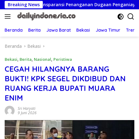
Langsung
men Transparansi Penanganan Dugaan Penganiayaan
Breaking News
Ket
ke
konten
Beranda
Berita
Jawa Barat
Bekasi
Jawa Timur
Treng
Beranda
Bekasi
Bekasi
,
Berita
,
Nasional
,
Peristiwa
CEGAH HILANGNYA BARANG
BUKTI! KPK SEGEL DIKDIBUD DAN
RUANG KERJA BUPATI MUARA
ENIM
Sri Haryati
9 Juni 2026