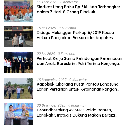
11 April 2025
0 Komentar
Sindikat Uang Palsu Rp 316 Juta Terbongkar
dalam 3 Hari, 8 Orang Dibekuk
15 Mei 2025
0 Komentar
Diduga Melanggar Perkap 6/2019 Kuasa
Hukum Rudy akan Bersurat ke Kapolres
Bandung Kota .
22 Juli 2025
0 Komentar
Perkuat Kerja Sama Pelindungan Perempuan
dan Anak, Bareskrim Polri Terima Kunjungan
Delegasi Kepolisian nasional Korea Selatan
18 September 2025
0 Komentar
Kapolsek Cikarang Pusat Pantau Langsung
Lahan Pertanian untuk Ketahanan Pangan
Nasional
30 Desember 2025
0 Komentar
Groundbreaking 49 SPPG Polda Banten,
Langkah Strategis Dukung Makan Bergizi
Gratis