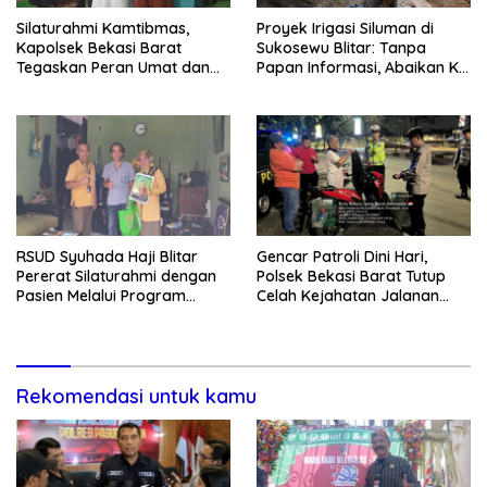
Silaturahmi Kamtibmas,
Proyek Irigasi Siluman di
Kapolsek Bekasi Barat
Sukosewu Blitar: Tanpa
Tegaskan Peran Umat dan
Papan Informasi, Abaikan K3,
Keluarga Kunci Jaga
dan Terkesan Lempar
Kondusivitas Wilayah
Tanggung Jawab
RSUD Syuhada Haji Blitar
Gencar Patroli Dini Hari,
Pererat Silaturahmi dengan
Polsek Bekasi Barat Tutup
Pasien Melalui Program
Celah Kejahatan Jalanan
Kunjungan Rumah
dan Ancaman Tawuran
Rekomendasi untuk kamu