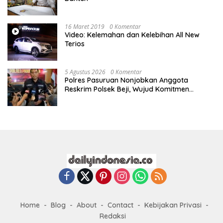
16 Maret 2019
0 Komentar
Video: Kelemahan dan Kelebihan All New
Terios
5 Agustus 2026
0 Komentar
Polres Pasuruan Nonjobkan Anggota
Reskrim Polsek Beji, Wujud Komitmen
Transparansi Penanganan Dugaan
Penganiayaan
Home
Blog
About
Contact
Kebijakan Privasi
Redaksi