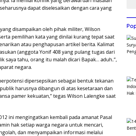
. Ia menilai konflik yang berawal dari masalah
i seharusnya dapat diselesaikan dengan cara yang
Pop
ang disampaikan oleh pihak militer, Wilson
ta pemilihan kata yang dinilai kurang tepat saat
narikan atau penghapusan artikel berita. Kalimat
pasukan (anggota Yonif 408 yang pulang tugas dari
k saya tahu, orang itu malah dicari Bapak… aduh..”,
aparat negara.
 berpotensi dipersepsikan sebagai bentuk tekanan
i publik harusnya dibangun di atas kesetaraan dan
nsa pamer kekuatan,” tegas Wilson Lalengke saat
12 ini mengingatkan kembali pada amanat Pasal
amin hak setiap warga negara untuk mencari,
ngolah, dan menyampaikan informasi melalui