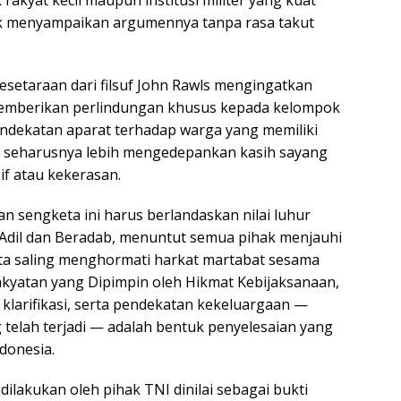
rakyat kecil maupun institusi militer yang kuat
uk menyampaikan argumennya tanpa rasa takut
Kesetaraan dari filsuf John Rawls mengingatkan
 memberikan perlindungan khusus kepada kelompok
pendekatan aparat terhadap warga yang memiliki
s seharusnya lebih mengedepankan kasih sayang
f atau kekerasan.
n sengketa ini harus berlandaskan nilai luhur
 Adil dan Beradab, menuntut semua pihak menjauhi
rta saling menghormati harkat martabat sesama
akyatan yang Dipimpin oleh Hikmat Kebijaksanaan,
larifikasi, serta pendekatan kekeluargaan —
 telah terjadi — adalah bentuk penyelesaian yang
donesia.
lakukan oleh pihak TNI dinilai sebagai bukti