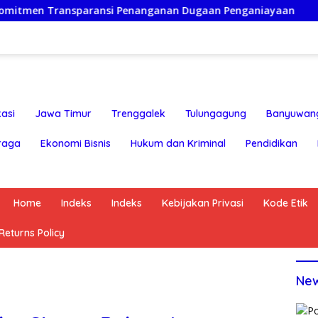
ransi Penanganan Dugaan Penganiayaan
Ketua Persatua
asi
Jawa Timur
Trenggalek
Tulungagung
Banyuwan
raga
Ekonomi Bisnis
Hukum dan Kriminal
Pendidikan
Home
Indeks
Indeks
Kebijakan Privasi
Kode Etik
eturns Policy
Ne