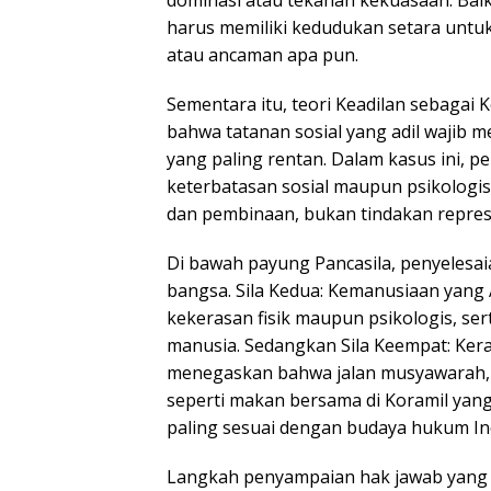
dominasi atau tekanan kekuasaan. Baik 
harus memiliki kedudukan setara unt
atau ancaman apa pun.
Sementara itu, teori Keadilan sebagai 
bahwa tatanan sosial yang adil wajib
yang paling rentan. Dalam kasus ini, 
keterbatasan sosial maupun psikologi
dan pembinaan, bukan tindakan represi
Di bawah payung Pancasila, penyelesaia
bangsa. Sila Kedua: Kemanusiaan yang
kekerasan fisik maupun psikologis, se
manusia. Sedangkan Sila Keempat: Ker
menegaskan bahwa jalan musyawarah, k
seperti makan bersama di Koramil yang
paling sesuai dengan budaya hukum In
Langkah penyampaian hak jawab yang di