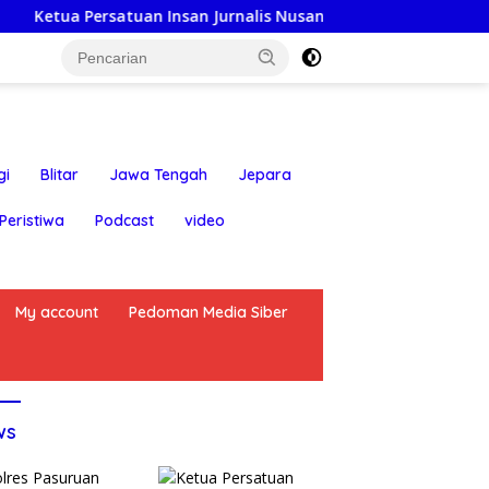
n Insan Jurnalis Nusantara: Hari Jadi Kabupaten Blitar ke-70
gi
Blitar
Jawa Tengah
Jepara
Peristiwa
Podcast
video
My account
Pedoman Media Siber
ws