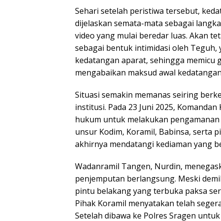
Sehari setelah peristiwa tersebut, k
dijelaskan semata-mata sebagai langka
video yang mulai beredar luas. Akan tet
sebagai bentuk intimidasi oleh Tegu
kedatangan aparat, sehingga memicu 
mengabaikan maksud awal kedatangan p
Situasi semakin memanas seiring berk
institusi. Pada 23 Juni 2025, Komand
hukum untuk melakukan pengamanan te
unsur Kodim, Koramil, Babinsa, serta p
akhirnya mendatangi kediaman yang b
Wadanramil Tangen, Nurdin, menegaskan
penjemputan berlangsung. Meski demik
pintu belakang yang terbuka paksa ser
Pihak Koramil menyatakan telah segera
Setelah dibawa ke Polres Sragen untu