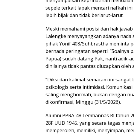
menyampaikan keprihatinan mendalamnya
sepele terkait lapak mencari nafkah in
lebih bijak dan tidak berlarut-larut.
Meski memahami posisi dan hak jawab y
Lalengke menyayangkan adanya nada ser
pihak Yonif 408/Suhbrastha meminta pe
bernada peringatan seperti: “Soalnya 
Papua) sudah datang Pak, nanti adik-adi
dinilainya tidak pantas diucapkan oleh 
“Diksi dan kalimat semacam ini sangat
psikologis serta intimidasi. Komunikas
saling menghormati, bukan dengan nua
dikonfirmasi, Minggu (31/5/2026).
Alumni PPRA-48 Lemhannas RI tahun 20
28F UUD 1945, yang secara tegas menj
memperoleh, memiliki, menyimpan, me