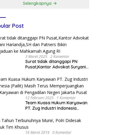
Selengkapnya
ular Post
3 Maret 2025
2 Komentar
Surat tidak ditanggapi PN
Pusat,Kantor Advokat Suryani
Hariandja,SH dan Patners Bikin
Pengaduan ke Mahkamah
Agung RI
12 Februari 2025
1 Komentar
Team Kuasa Hukum Karyawan
PT. Zug Industri Indonesia
(Pailit) Masih Terus
Memperjuangkan Hak
Karyawan di Pengadilan Negeri
Jakarta Pusat
16 Maret 2019
0 Komentar