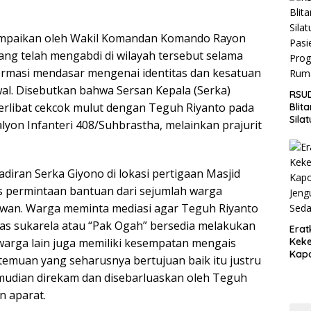
Jaga
Wila
ampaikan oleh Wakil Komandan Komando Rayon
ang telah mengabdi di wilayah tersebut selama
ormasi mendasar mengenai identitas dan kesatuan
wal. Disebutkan bahwa Sersan Kepala (Serka)
RSUD
erlibat cekcok mulut dengan Teguh Riyanto pada
Blit
Sila
lyon Infanteri 408/Suhbrastha, melainkan prajurit
Pasi
Pro
Rum
diran Serka Giyono di lokasi pertigaan Masjid
s permintaan bantuan dari sejumlah warga
an. Warga meminta mediasi agar Teguh Riyanto
ntas sukarela atau “Pak Ogah” bersedia melakukan
Erat
 warga lain juga memiliki kesempatan mengais
Keke
Kapo
rtemuan yang seharusnya bertujuan baik itu justru
Bara
emudian direkam dan disebarluaskan oleh Teguh
Ang
Saki
n aparat.