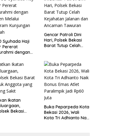
 Kondusivitas
Tanggung Jawab
yah
Gencar Patroli Dini
Hari, Polsek Bekasi
 Syuhada Haji
Barat Tutup Celah
ar Pererat
Kejahatan Jalanan
turahmi dengan
dan Ancaman
en Melalui
Tawuran
gram Kunjungan
ah
kan Ikatan
luargaan,
Buka Peparpeda Kota
lsek Bekasi
Bekasi 2026, Wali
t Jenguk
Kota Tri Adhianto Naik
gota yang Sedang
Bonus Emas Atlet
t
Paralimpik Jadi Rp60
Juta