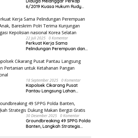
Diduga Melanggar Perkap
6/2019 Kuasa Hukum Rudy
akan Bersurat ke Kapolres
Bandung Kota .
22 Juli 2025
0 Komentar
Perkuat Kerja Sama
Pelindungan Perempuan dan
Anak, Bareskrim Polri Terima
Kunjungan Delegasi Kepolisian
nasional Korea Selatan
18 September 2025
0 Komentar
Kapolsek Cikarang Pusat
Pantau Langsung Lahan
Pertanian untuk Ketahanan
Pangan Nasional
30 Desember 2025
0 Komentar
Groundbreaking 49 SPPG Polda
Banten, Langkah Strategis
Dukung Makan Bergizi Gratis