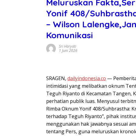
Meluruskan Fakta,Se
Yonif 408/Suhbrasth
– Wilson Lalengke,Ja
Komunikasi
Sri Haryati
1 Juni 2026
SRAGEN,
dailyindonesia.co
— Pemberita
intimidasi yang melibatkan oknum Tent
Teguh Riyanto di Kecamatan Tangen, K
perhatian publik luas. Menyusul terbi
Rimba Oknum Yonif 408/Suhbrastha: Kri
terhadap Teguh Riyanto”, pihak institu
menggunakan hak jawabnya sesuai a
tentang Pers, guna meluruskan kronolo