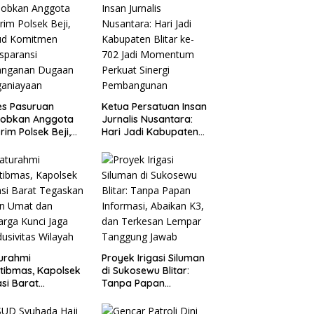
es Pasuruan
Ketua Persatuan Insan
jobkan Anggota
Jurnalis Nusantara:
rim Polsek Beji,
Hari Jadi Kabupaten
ud Komitmen
Blitar ke-702 Jadi
sparansi
Momentum Perkuat
anganan Dugaan
Sinergi Pembangunan
ganiayaan
turahmi
Proyek Irigasi Siluman
tibmas, Kapolsek
di Sukosewu Blitar:
si Barat
Tanpa Papan
askan Peran Umat
Informasi, Abaikan K3,
Keluarga Kunci
dan Terkesan Lempar