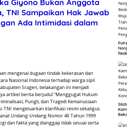
rka Giyono Bukan Anggota
a, TNI Sampaikan Hak Jawab
ngan Ada Intimidasi dalam
Polr
Non
Resk
Wuj
Tran
Pen
an mengenai dugaan tindak kekerasan dan
Pen
ara Nasional Indonesia terhadap warga sipil
abupaten Sragen, belakangan ini menjadi
tnya artikel berita berjudul “Menggugat Hukum
minalisasi, Pungli, dan Tragedi Kemanusiaan
Sila
si TNI mengeluarkan klarifikasi resmi sekaligus
Kam
Beka
manat Undang-Undang Nomor 40 Tahun 1999
Teg
gi dan fakta yang dianggap tidak sesuai serta
dan 