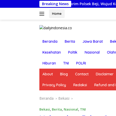
Langsung
jobkan Anggota Reskrim Polsek Beji, Wujud Komitmen Transpa
Breaking News
ke
konten
Home
Beranda
Berita
Jawa Barat
Bek
Kesehatan
Poltik
Nasional
Olah
Hiburan
TNI
POLRI
About
Blog
Contact
Disclaimer
Privacy Policy
Redaksi
Refund and R
Beranda
Bekasi
Bekasi
,
Berita
,
Nasional
,
TNI