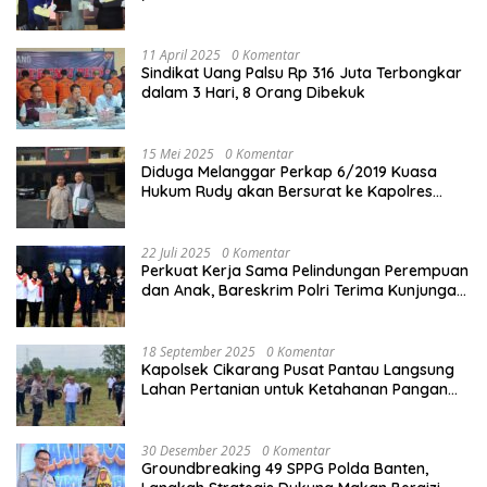
Kota
11 April 2025
0 Komentar
Sindikat Uang Palsu Rp 316 Juta Terbongkar
dalam 3 Hari, 8 Orang Dibekuk
15 Mei 2025
0 Komentar
Diduga Melanggar Perkap 6/2019 Kuasa
Hukum Rudy akan Bersurat ke Kapolres
Bandung Kota .
22 Juli 2025
0 Komentar
Perkuat Kerja Sama Pelindungan Perempuan
dan Anak, Bareskrim Polri Terima Kunjungan
Delegasi Kepolisian nasional Korea Selatan
18 September 2025
0 Komentar
Kapolsek Cikarang Pusat Pantau Langsung
Lahan Pertanian untuk Ketahanan Pangan
Nasional
30 Desember 2025
0 Komentar
Groundbreaking 49 SPPG Polda Banten,