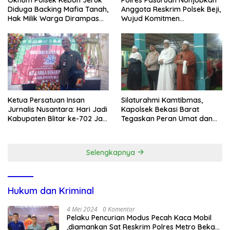
Oknum Polsek Kebon Jeruk
Polres Pasuruan Nonjobkan
Diduga Backing Mafia Tanah,
Anggota Reskrim Polsek Beji,
Hak Milik Warga Dirampas
Wujud Komitmen
Lewat Paksaan
Transparansi Penanganan
Dugaan Penganiayaan
Ketua Persatuan Insan
Silaturahmi Kamtibmas,
Jurnalis Nusantara: Hari Jadi
Kapolsek Bekasi Barat
Kabupaten Blitar ke-702 Jadi
Tegaskan Peran Umat dan
Momentum Perkuat Sinergi
Keluarga Kunci Jaga
Pembangunan
Kondusivitas Wilayah
Selengkapnya
Hukum dan Kriminal
4 Mei 2024
0 Komentar
Pelaku Pencurian Modus Pecah Kaca Mobil
,diamankan Sat Reskrim Polres Metro Bekasi