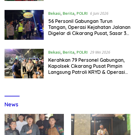
JAYAMUKTI, POLRI AJAK WARGA
JAGA KEAMANAN BERSAMA
Bekasi
,
Berita
,
POLRI
6 Juni 2026
56 Personil Gabungan Turun
Tangan, Operasi Kejahatan Jalanan
Digelar di Cikarang Pusat, Sasar 3C
& Balap Liar
Bekasi
,
Berita
,
POLRI
29 Mei 2026
Kerahkan 79 Personel Gabungan,
Kapolsek Cikarang Pusat Pimpin
Langsung Patroli KRYD & Operasi
Anti-Kejahatan Jalanan
News