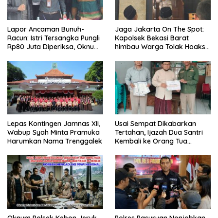
Lapor Ancaman Bunuh-
Jaga Jakarta On The Spot:
Racun: Istri Tersangka Pungli
Kapolsek Bekasi Barat
Rp80 Juta Diperiksa, Oknum
himbau Warga Tolak Hoaks
G Mengaku Utusan Kadis
& Cegah Tawuran Usai
Disdagperin
Sholat Jumat
Lepas Kontingen Jamnas XII,
Usai Sempat Dikabarkan
Wabup Syah Minta Pramuka
Tertahan, Ijazah Dua Santri
Harumkan Nama Trenggalek
Kembali ke Orang Tua
Secara Cuma-cuma