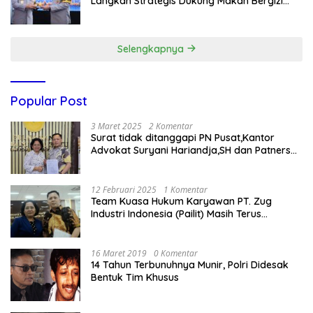
Langkah Strategis Dukung Makan Bergizi
Gratis
Selengkapnya
Popular Post
3 Maret 2025
2 Komentar
Surat tidak ditanggapi PN Pusat,Kantor
Advokat Suryani Hariandja,SH dan Patners
Bikin Pengaduan ke Mahkamah Agung RI
12 Februari 2025
1 Komentar
Team Kuasa Hukum Karyawan PT. Zug
Industri Indonesia (Pailit) Masih Terus
Memperjuangkan Hak Karyawan di
Pengadilan Negeri Jakarta Pusat
16 Maret 2019
0 Komentar
14 Tahun Terbunuhnya Munir, Polri Didesak
Bentuk Tim Khusus