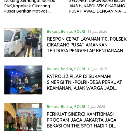
Dukung Semangat Ibu-Ibu
SELAMAT TAHUN BARU ISLAM
PKK,Kapolsek Cikarang
1448 H, KAPOLSEK CIKARANG
Pusat Berikan Motivasi
PUSAT: AWALI DENGAN NIAT
Hadapi Lomba Memasak
TULUS DAN HATI BERSIH
Hari Bhayangkara KE-80
Bekasi
,
Berita
,
POLRI
11 Juni 2026
RESPON CEPAT LAYANAN 110, POLSEK
CIKARANG PUSAT AMANKAN
TERDUGA PENGGELAP KENDARAAN
DI CILANGKARA
Bekasi
,
Berita
,
POLRI
10 Juni 2026
PATROLI 3 PILAR DI SUKAMAHI:
SINERGI TNI-POLRI-DESA PERKUAT
KEAMANAN, AJAK WARGA JADI
GARDA DEPAN LINGKUNGAN
Bekasi
,
Berita
,
POLRI
9 Juni 2026
PERKUAT SINERGI KAMTIBMAS!
PROGRAM JAGA JAKARTA JAGA
BEKASI ON THE SPOT HADIR DI