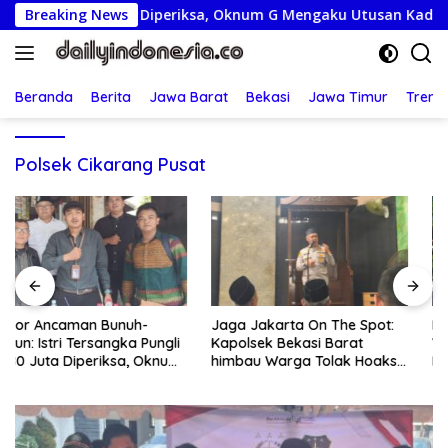
Langsung
 Rp80 Juta Diperiksa, Oknum G Mengaku Utusan Kadis Disdagpe
Breaking News
ke
konten
Beranda
Berita
Jawa Barat
Bekasi
Jawa Timur
Treng
Polsek Cikarang Pusat
Jaga Jakarta On The Spot:
Lepas Kontingen Jamnas XII,
Kapolsek Bekasi Barat
Wabup Syah Minta Pramuka
himbau Warga Tolak Hoaks
Harumkan Nama Trenggalek
& Cegah Tawuran Usai
Sholat Jumat