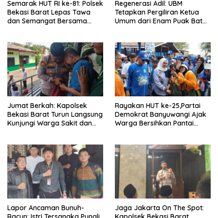
Semarak HUT RI ke-81: Polsek
Regenerasi Adil: UBM
Bekasi Barat Lepas Tawa
Tetapkan Pergiliran Ketua
dan Semangat Bersama
Umum dari Enam Puak Batak
Warga Kranji
Muslim
Jumat Berkah: Kapolsek
Rayakan HUT ke-25,Partai
Bekasi Barat Turun Langsung
Demokrat Banyuwangi Ajak
Kunjungi Warga Sakit dan
Warga Bersihkan Pantai
Lansia
Kedunen Desa Bomo
Lapor Ancaman Bunuh-
Jaga Jakarta On The Spot:
Racun: Istri Tersangka Pungli
Kapolsek Bekasi Barat