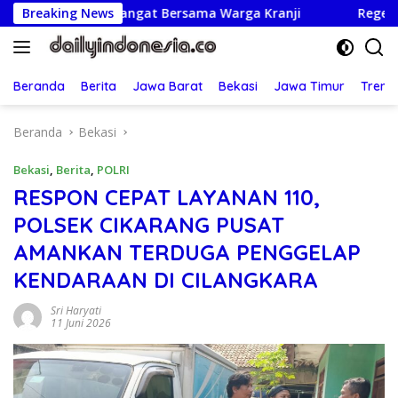
Langsung
dan Semangat Bersama Warga Kranji
Breaking News
Regenerasi Adil: U
ke
konten
Beranda
Berita
Jawa Barat
Bekasi
Jawa Timur
Treng
Beranda
Bekasi
Bekasi
,
Berita
,
POLRI
RESPON CEPAT LAYANAN 110,
POLSEK CIKARANG PUSAT
AMANKAN TERDUGA PENGGELAP
KENDARAAN DI CILANGKARA
Sri Haryati
11 Juni 2026