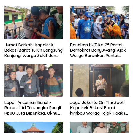
Warga Kranji
Muslim
Jumat Berkah: Kapolsek
Rayakan HUT ke-25,Partai
Bekasi Barat Turun Langsung
Demokrat Banyuwangi Ajak
Kunjungi Warga Sakit dan
Warga Bersihkan Pantai
Lansia
Kedunen Desa Bomo
Lapor Ancaman Bunuh-
Jaga Jakarta On The Spot:
Racun: Istri Tersangka Pungli
Kapolsek Bekasi Barat
Rp80 Juta Diperiksa, Oknum
himbau Warga Tolak Hoaks
G Mengaku Utusan Kadis
& Cegah Tawuran Usai
Disdagperin
Sholat Jumat