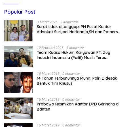
Popular Post
3 Maret 2025
2 Komentar
Surat tidak ditanggapi PN Pusat,Kantor
Advokat Suryani Hariandja,SH dan Patners
Bikin Pengaduan ke Mahkamah Agung RI
12 Februari 2025
1 Komentar
Team Kuasa Hukum Karyawan PT. Zug
Industri Indonesia (Pailit) Masih Terus
Memperjuangkan Hak Karyawan di
Pengadilan Negeri Jakarta Pusat
16 Maret 2019
0 Komentar
14 Tahun Terbunuhnya Munir, Polri Didesak
Bentuk Tim Khusus
16 Maret 2019
0 Komentar
Prabowo Resmikan Kantor DPD Gerindra di
Banten
16 Maret 2019
0 Komentar