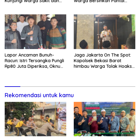
Kunjungi Warga Sakit dan
Warga Bersihkan Pantai
Lansia
Kedunen Desa Bomo
Lapor Ancaman Bunuh-
Jaga Jakarta On The Spot:
Racun: Istri Tersangka Pungli
Kapolsek Bekasi Barat
Rp80 Juta Diperiksa, Oknum
himbau Warga Tolak Hoaks
G Mengaku Utusan Kadis
& Cegah Tawuran Usai
Disdagperin
Sholat Jumat
Rekomendasi untuk kamu