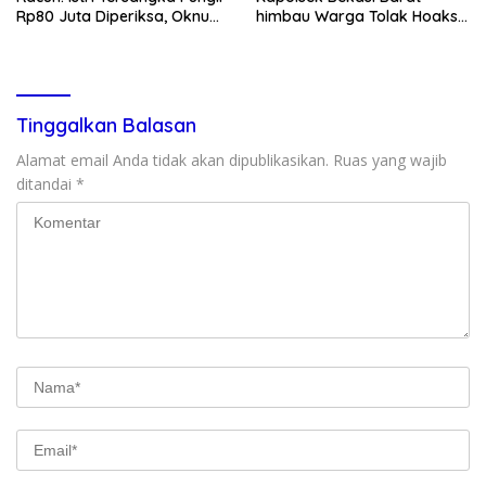
Rp80 Juta Diperiksa, Oknum
himbau Warga Tolak Hoaks
G Mengaku Utusan Kadis
& Cegah Tawuran Usai
Disdagperin
Sholat Jumat
Tinggalkan Balasan
Alamat email Anda tidak akan dipublikasikan.
Ruas yang wajib
ditandai
*