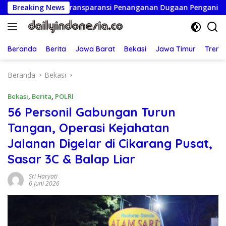
Langsung
en Transparansi Penanganan Dugaan Penganiayaan
Breaking News
Ketu
ke
konten
Beranda
Berita
Jawa Barat
Bekasi
Jawa Timur
Treng
Beranda
Bekasi
Bekasi
,
Berita
,
POLRI
56 Personil Gabungan Turun
Tangan, Operasi Kejahatan
Jalanan Digelar di Cikarang Pusat,
Sasar 3C & Balap Liar
Sri Haryati
6 Juni 2026