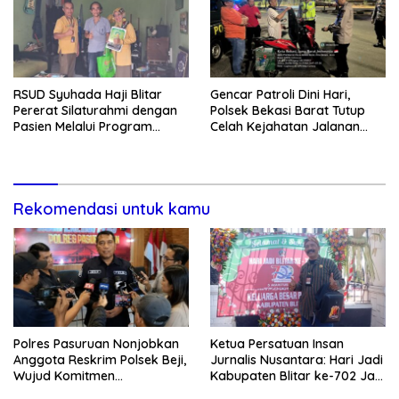
RSUD Syuhada Haji Blitar
Gencar Patroli Dini Hari,
Pererat Silaturahmi dengan
Polsek Bekasi Barat Tutup
Pasien Melalui Program
Celah Kejahatan Jalanan
Kunjungan Rumah
dan Ancaman Tawuran
Rekomendasi untuk kamu
Polres Pasuruan Nonjobkan
Ketua Persatuan Insan
Anggota Reskrim Polsek Beji,
Jurnalis Nusantara: Hari Jadi
Wujud Komitmen
Kabupaten Blitar ke-702 Jadi
Transparansi Penanganan
Momentum Perkuat Sinergi