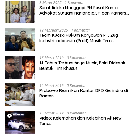
3 Maret 2025
2 Komentar
Surat tidak ditanggapi PN Pusat,Kantor
Advokat Suryani Hariandja,SH dan Patners
Bikin Pengaduan ke Mahkamah Agung RI
12 Februari 2025
1 Komentar
Team Kuasa Hukum Karyawan PT. Zug
Industri Indonesia (Pailit) Masih Terus
Memperjuangkan Hak Karyawan di
Pengadilan Negeri Jakarta Pusat
16 Maret 2019
0 Komentar
14 Tahun Terbunuhnya Munir, Polri Didesak
Bentuk Tim Khusus
16 Maret 2019
0 Komentar
Prabowo Resmikan Kantor DPD Gerindra di
Banten
16 Maret 2019
0 Komentar
Video: Kelemahan dan Kelebihan All New
Terios