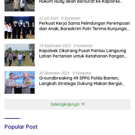
Hukum Rudy akan Bersurat ke Kapolres
Bandung Kota .
22 Juli 2025
0 Komentar
Perkuat Kerja Sama Pelindungan Perempuan
dan Anak, Bareskrim Polri Terima Kunjungan
Delegasi Kepolisian nasional Korea Selatan
18 September 2025
0 Komentar
Kapolsek Cikarang Pusat Pantau Langsung
Lahan Pertanian untuk Ketahanan Pangan
Nasional
30 Desember 2025
0 Komentar
Groundbreaking 49 SPPG Polda Banten,
Langkah Strategis Dukung Makan Bergizi
Gratis
Selengkapnya
Popular Post