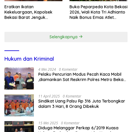
Eratkan Ikatan
Buka Peparpeda Kota Bekasi
Kekeluargaan, Kapolsek
2026, Wali Kota Tri Adhianto
Bekasi Barat Jenguk
Naik Bonus Emas Atlet
Anggota yang Sedang Sakit
Paralimpik Jadi Rp60 Juta
Selengkapnya
Hukum dan Kriminal
4 Mei 2024
0 Komentar
Pelaku Pencurian Modus Pecah Kaca Mobil
,diamankan Sat Reskrim Polres Metro Bekasi
Kota
11 April 2025
0 Komentar
Sindikat Uang Palsu Rp 316 Juta Terbongkar
dalam 3 Hari, 8 Orang Dibekuk
15 Mei 2025
0 Komentar
Diduga Melanggar Perkap 6/2019 Kuasa