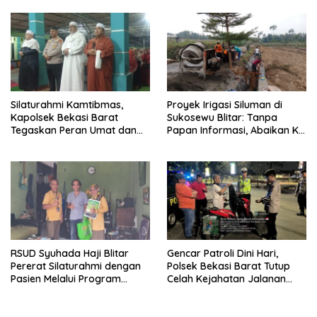
Dugaan Penganiayaan
Pembangunan
Silaturahmi Kamtibmas,
Proyek Irigasi Siluman di
Kapolsek Bekasi Barat
Sukosewu Blitar: Tanpa
Tegaskan Peran Umat dan
Papan Informasi, Abaikan K3,
Keluarga Kunci Jaga
dan Terkesan Lempar
Kondusivitas Wilayah
Tanggung Jawab
RSUD Syuhada Haji Blitar
Gencar Patroli Dini Hari,
Pererat Silaturahmi dengan
Polsek Bekasi Barat Tutup
Pasien Melalui Program
Celah Kejahatan Jalanan
Kunjungan Rumah
dan Ancaman Tawuran