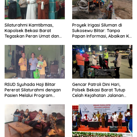
Silaturahmi Kamtibmas,
Proyek Irigasi Siluman di
Kapolsek Bekasi Barat
Sukosewu Blitar: Tanpa
Tegaskan Peran Umat dan
Papan Informasi, Abaikan K3,
Keluarga Kunci Jaga
dan Terkesan Lempar
Kondusivitas Wilayah
Tanggung Jawab
RSUD Syuhada Haji Blitar
Gencar Patroli Dini Hari,
Pererat Silaturahmi dengan
Polsek Bekasi Barat Tutup
Pasien Melalui Program
Celah Kejahatan Jalanan
Kunjungan Rumah
dan Ancaman Tawuran