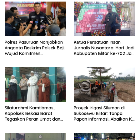
Polres Pasuruan Nonjobkan
Ketua Persatuan Insan
Anggota Reskrim Polsek Beji,
Jurnalis Nusantara: Hari Jadi
Wujud Komitmen
Kabupaten Blitar ke-702 Jadi
Transparansi Penanganan
Momentum Perkuat Sinergi
Dugaan Penganiayaan
Pembangunan
Silaturahmi Kamtibmas,
Proyek Irigasi Siluman di
Kapolsek Bekasi Barat
Sukosewu Blitar: Tanpa
Tegaskan Peran Umat dan
Papan Informasi, Abaikan K3,
Keluarga Kunci Jaga
dan Terkesan Lempar
Kondusivitas Wilayah
Tanggung Jawab