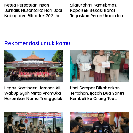
Ketua Persatuan Insan
Silaturahmi Kamtibmas,
Jurnalis Nusantara: Hari Jadi
Kapolsek Bekasi Barat
Kabupaten Blitar ke-702 Jadi
Tegaskan Peran Umat dan
Momentum Perkuat Sinergi
Keluarga Kunci Jaga
Pembangunan
Kondusivitas Wilayah
Rekomendasi untuk kamu
Lepas Kontingen Jamnas XII,
Usai Sempat Dikabarkan
Wabup Syah Minta Pramuka
Tertahan, Ijazah Dua Santri
Harumkan Nama Trenggalek
Kembali ke Orang Tua
Secara Cuma-cuma