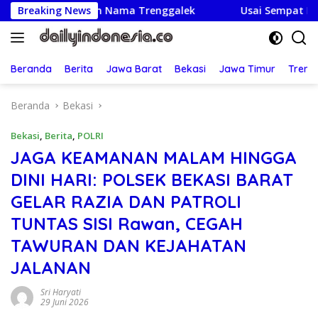
Langsung
arumkan Nama Trenggalek
Breaking News
Usai Sempat Dikabarkan Ter
ke
konten
Beranda
Berita
Jawa Barat
Bekasi
Jawa Timur
Treng
Beranda
Bekasi
Bekasi
,
Berita
,
POLRI
JAGA KEAMANAN MALAM HINGGA
DINI HARI: POLSEK BEKASI BARAT
GELAR RAZIA DAN PATROLI
TUNTAS SISI Rawan, CEGAH
TAWURAN DAN KEJAHATAN
JALANAN
Sri Haryati
29 Juni 2026