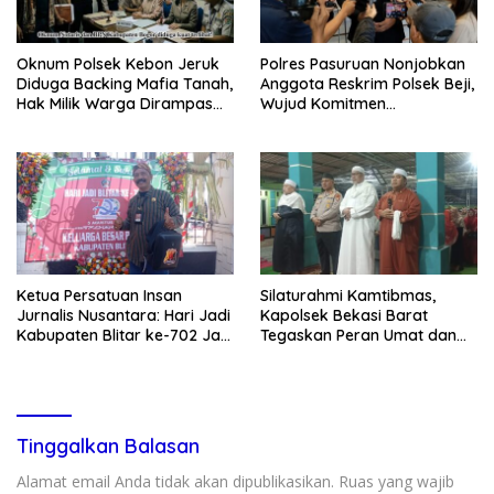
Oknum Polsek Kebon Jeruk
Polres Pasuruan Nonjobkan
Diduga Backing Mafia Tanah,
Anggota Reskrim Polsek Beji,
Hak Milik Warga Dirampas
Wujud Komitmen
Lewat Paksaan
Transparansi Penanganan
Dugaan Penganiayaan
Ketua Persatuan Insan
Silaturahmi Kamtibmas,
Jurnalis Nusantara: Hari Jadi
Kapolsek Bekasi Barat
Kabupaten Blitar ke-702 Jadi
Tegaskan Peran Umat dan
Momentum Perkuat Sinergi
Keluarga Kunci Jaga
Pembangunan
Kondusivitas Wilayah
Tinggalkan Balasan
Alamat email Anda tidak akan dipublikasikan.
Ruas yang wajib