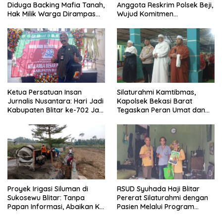
Diduga Backing Mafia Tanah,
Anggota Reskrim Polsek Beji,
Hak Milik Warga Dirampas
Wujud Komitmen
Lewat Paksaan
Transparansi Penanganan
Dugaan Penganiayaan
Ketua Persatuan Insan
Silaturahmi Kamtibmas,
Jurnalis Nusantara: Hari Jadi
Kapolsek Bekasi Barat
Kabupaten Blitar ke-702 Jadi
Tegaskan Peran Umat dan
Momentum Perkuat Sinergi
Keluarga Kunci Jaga
Pembangunan
Kondusivitas Wilayah
Proyek Irigasi Siluman di
RSUD Syuhada Haji Blitar
Sukosewu Blitar: Tanpa
Pererat Silaturahmi dengan
Papan Informasi, Abaikan K3,
Pasien Melalui Program
dan Terkesan Lempar
Kunjungan Rumah