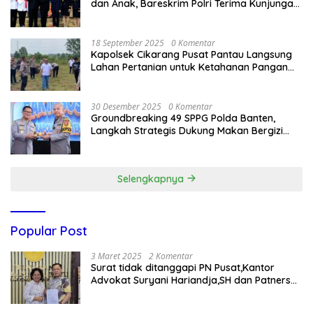
dan Anak, Bareskrim Polri Terima Kunjungan
Delegasi Kepolisian nasional Korea Selatan
18 September 2025
0 Komentar
Kapolsek Cikarang Pusat Pantau Langsung
Lahan Pertanian untuk Ketahanan Pangan
Nasional
30 Desember 2025
0 Komentar
Groundbreaking 49 SPPG Polda Banten,
Langkah Strategis Dukung Makan Bergizi
Gratis
Selengkapnya
Popular Post
3 Maret 2025
2 Komentar
Surat tidak ditanggapi PN Pusat,Kantor
Advokat Suryani Hariandja,SH dan Patners
Bikin Pengaduan ke Mahkamah Agung RI