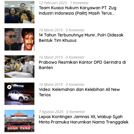
12 Februari 2025
1 Komentar
Team Kuasa Hukum Karyawan PT. Zug
Industri Indonesia (Pailit) Masih Terus
Memperjuangkan Hak Karyawan di
Pengadilan Negeri Jakarta Pusat
16 Maret 2019
0 Komentar
14 Tahun Terbunuhnya Munir, Polri Didesak
Bentuk Tim Khusus
16 Maret 2019
0 Komentar
Prabowo Resmikan Kantor DPD Gerindra di
Banten
16 Maret 2019
0 Komentar
Video: Kelemahan dan Kelebihan All New
Terios
7 Agustus 2026
0 Komentar
Lepas Kontingen Jamnas XII, Wabup Syah
Minta Pramuka Harumkan Nama Trenggalek