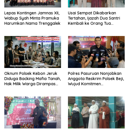
Lepas Kontingen Jamnas XII,
Usai Sempat Dikabarkan
Wabup Syah Minta Pramuka
Tertahan, Ijazah Dua Santri
Harumkan Nama Trenggalek
Kembali ke Orang Tua
Secara Cuma-cuma
Oknum Polsek Kebon Jeruk
Polres Pasuruan Nonjobkan
Diduga Backing Mafia Tanah,
Anggota Reskrim Polsek Beji,
Hak Milik Warga Dirampas
Wujud Komitmen
Lewat Paksaan
Transparansi Penanganan
Dugaan Penganiayaan