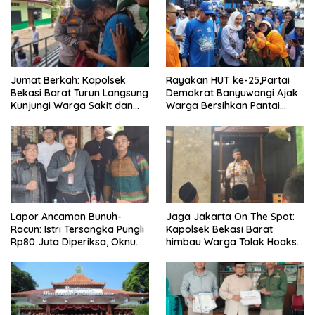
Jumat Berkah: Kapolsek
Rayakan HUT ke-25,Partai
Bekasi Barat Turun Langsung
Demokrat Banyuwangi Ajak
Kunjungi Warga Sakit dan
Warga Bersihkan Pantai
Lansia
Kedunen Desa Bomo
Lapor Ancaman Bunuh-
Jaga Jakarta On The Spot:
Racun: Istri Tersangka Pungli
Kapolsek Bekasi Barat
Rp80 Juta Diperiksa, Oknum
himbau Warga Tolak Hoaks
G Mengaku Utusan Kadis
& Cegah Tawuran Usai
Disdagperin
Sholat Jumat