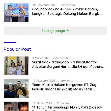
30 Desember 2025
0 Komentar
Groundbreaking 49 SPPG Polda Banten,
Langkah Strategis Dukung Makan Bergizi
Gratis
Selengkapnya
Popular Post
3 Maret 2025
2 Komentar
Surat tidak ditanggapi PN Pusat,Kantor
Advokat Suryani Hariandja,SH dan Patners
Bikin Pengaduan ke Mahkamah Agung RI
12 Februari 2025
1 Komentar
Team Kuasa Hukum Karyawan PT. Zug
Industri Indonesia (Pailit) Masih Terus
Memperjuangkan Hak Karyawan di
Pengadilan Negeri Jakarta Pusat
16 Maret 2019
0 Komentar
14 Tahun Terbunuhnya Munir, Polri Didesak