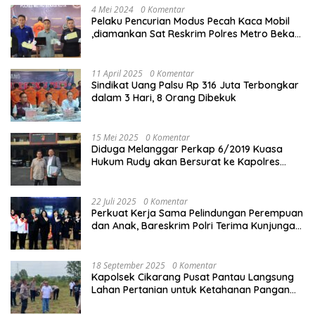
4 Mei 2024
0 Komentar
Pelaku Pencurian Modus Pecah Kaca Mobil
,diamankan Sat Reskrim Polres Metro Bekasi
Kota
11 April 2025
0 Komentar
Sindikat Uang Palsu Rp 316 Juta Terbongkar
dalam 3 Hari, 8 Orang Dibekuk
15 Mei 2025
0 Komentar
Diduga Melanggar Perkap 6/2019 Kuasa
Hukum Rudy akan Bersurat ke Kapolres
Bandung Kota .
22 Juli 2025
0 Komentar
Perkuat Kerja Sama Pelindungan Perempuan
dan Anak, Bareskrim Polri Terima Kunjungan
Delegasi Kepolisian nasional Korea Selatan
18 September 2025
0 Komentar
Kapolsek Cikarang Pusat Pantau Langsung
Lahan Pertanian untuk Ketahanan Pangan
Nasional