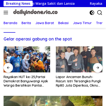
Langsung
sung Kunjungi Warga Sakit dan Lansia
Breaking News
Rayakan HUT ke
ke
konten
Beranda
Berita
Jawa Barat
Bekasi
Jawa Timur
Treng
Gelar operasi gabung on the spot
Rayakan HUT ke-25,Partai
Lapor Ancaman Bunuh-
Demokrat Banyuwangi Ajak
Racun: Istri Tersangka Pungli
Warga Bersihkan Pantai
Rp80 Juta Diperiksa, Oknum
Kedunen Desa Bomo
G Mengaku Utusan Kadis
Disdagperin