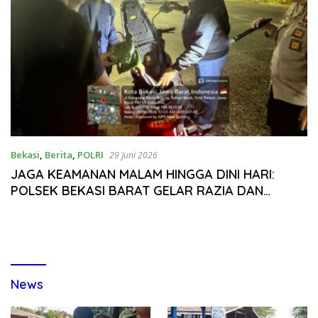
Bekasi
,
Berita
,
POLRI
29 Juni 2026
JAGA KEAMANAN MALAM HINGGA DINI HARI:
POLSEK BEKASI BARAT GELAR RAZIA DAN
PATROLI TUNTAS SISI Rawan, CEGAH TAWURAN
DAN KEJAHATAN JALANAN
News