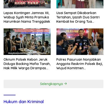
Lepas Kontingen Jamnas XII,
Usai Sempat Dikabarkan
Wabup Syah Minta Pramuka
Tertahan, Ijazah Dua Santri
Harumkan Nama Trenggalek
Kembali ke Orang Tua
Secara Cuma-cuma
Oknum Polsek Kebon Jeruk
Polres Pasuruan Nonjobkan
Diduga Backing Mafia Tanah,
Anggota Reskrim Polsek Beji,
Hak Milik Warga Dirampas
Wujud Komitmen
Lewat Paksaan
Transparansi Penanganan
Dugaan Penganiayaan
Selengkapnya
Hukum dan Kriminal