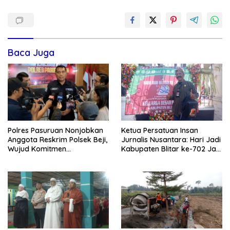
Baca Juga
Polres Pasuruan Nonjobkan
Ketua Persatuan Insan
Anggota Reskrim Polsek Beji,
Jurnalis Nusantara: Hari Jadi
Wujud Komitmen
Kabupaten Blitar ke-702 Jadi
Transparansi Penanganan
Momentum Perkuat Sinergi
Dugaan Penganiayaan
Pembangunan