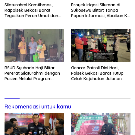
Silaturahmi Kamtibmas,
Proyek Irigasi Siluman di
Kapolsek Bekasi Barat
Sukosewu Blitar: Tanpa
Tegaskan Peran Umat dan
Papan Informasi, Abaikan K3,
Keluarga Kunci Jaga
dan Terkesan Lempar
Kondusivitas Wilayah
Tanggung Jawab
RSUD Syuhada Haji Blitar
Gencar Patroli Dini Hari,
Pererat Silaturahmi dengan
Polsek Bekasi Barat Tutup
Pasien Melalui Program
Celah Kejahatan Jalanan
Kunjungan Rumah
dan Ancaman Tawuran
Rekomendasi untuk kamu