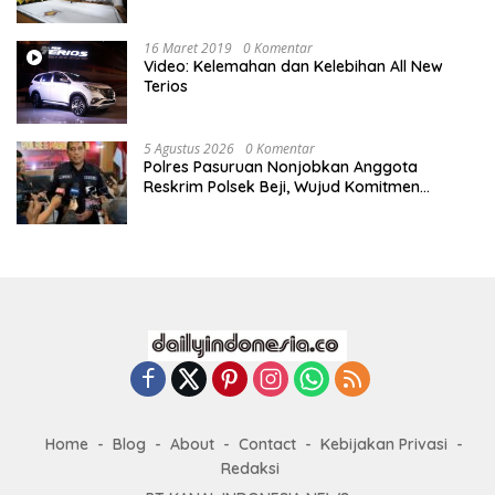
16 Maret 2019
0 Komentar
Video: Kelemahan dan Kelebihan All New
Terios
5 Agustus 2026
0 Komentar
Polres Pasuruan Nonjobkan Anggota
Reskrim Polsek Beji, Wujud Komitmen
Transparansi Penanganan Dugaan
Penganiayaan
Home
Blog
About
Contact
Kebijakan Privasi
Redaksi