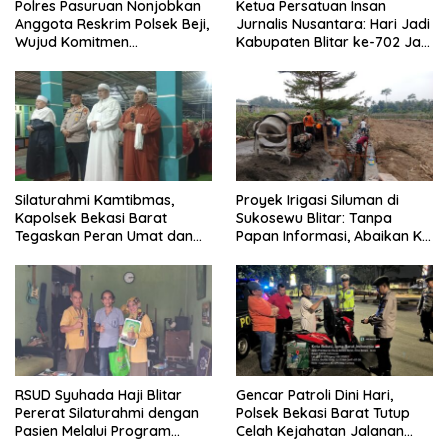
Polres Pasuruan Nonjobkan
Ketua Persatuan Insan
Anggota Reskrim Polsek Beji,
Jurnalis Nusantara: Hari Jadi
Wujud Komitmen
Kabupaten Blitar ke-702 Jadi
Transparansi Penanganan
Momentum Perkuat Sinergi
Dugaan Penganiayaan
Pembangunan
Silaturahmi Kamtibmas,
Proyek Irigasi Siluman di
Kapolsek Bekasi Barat
Sukosewu Blitar: Tanpa
Tegaskan Peran Umat dan
Papan Informasi, Abaikan K3,
Keluarga Kunci Jaga
dan Terkesan Lempar
Kondusivitas Wilayah
Tanggung Jawab
RSUD Syuhada Haji Blitar
Gencar Patroli Dini Hari,
Pererat Silaturahmi dengan
Polsek Bekasi Barat Tutup
Pasien Melalui Program
Celah Kejahatan Jalanan