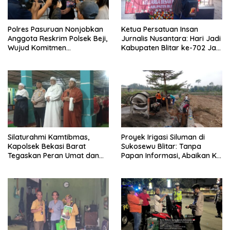
Polres Pasuruan Nonjobkan
Ketua Persatuan Insan
Anggota Reskrim Polsek Beji,
Jurnalis Nusantara: Hari Jadi
Wujud Komitmen
Kabupaten Blitar ke-702 Jadi
Transparansi Penanganan
Momentum Perkuat Sinergi
Dugaan Penganiayaan
Pembangunan
Silaturahmi Kamtibmas,
Proyek Irigasi Siluman di
Kapolsek Bekasi Barat
Sukosewu Blitar: Tanpa
Tegaskan Peran Umat dan
Papan Informasi, Abaikan K3,
Keluarga Kunci Jaga
dan Terkesan Lempar
Kondusivitas Wilayah
Tanggung Jawab