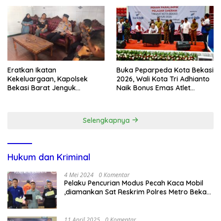
Kunjungan Rumah
dan Ancaman Tawuran
Eratkan Ikatan
Buka Peparpeda Kota Bekasi
Kekeluargaan, Kapolsek
2026, Wali Kota Tri Adhianto
Bekasi Barat Jenguk
Naik Bonus Emas Atlet
Anggota yang Sedang Sakit
Paralimpik Jadi Rp60 Juta
Selengkapnya
Hukum dan Kriminal
4 Mei 2024
0 Komentar
Pelaku Pencurian Modus Pecah Kaca Mobil
,diamankan Sat Reskrim Polres Metro Bekasi
Kota
11 April 2025
0 Komentar