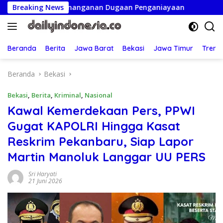
Langsung
i Penanganan Dugaan Penganiayaan
Breaking News
Ketua Persatuan In
ke
konten
Beranda
Berita
Jawa Barat
Bekasi
Jawa Timur
Treng
Beranda
Bekasi
Bekasi
,
Berita
,
Kriminal
,
Nasional
Kawal Kemerdekaan Pers, PPWI
Gugat KAPOLRI Hingga Kasat
Reskrim Pekanbaru, Siap Lapor
Martin Manoluk Langgar UU PERS
Sri Haryati
21 Juni 2026