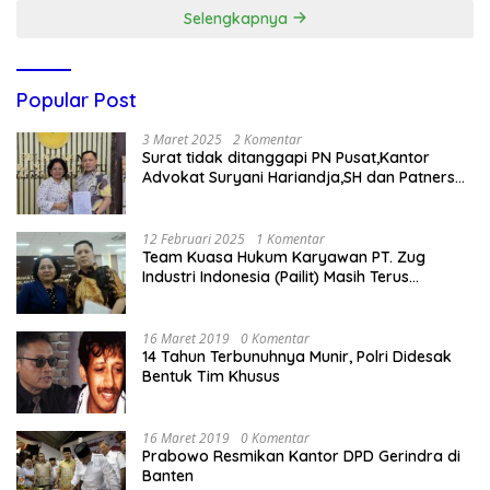
Selengkapnya
Popular Post
3 Maret 2025
2 Komentar
Surat tidak ditanggapi PN Pusat,Kantor
Advokat Suryani Hariandja,SH dan Patners
Bikin Pengaduan ke Mahkamah Agung RI
12 Februari 2025
1 Komentar
Team Kuasa Hukum Karyawan PT. Zug
Industri Indonesia (Pailit) Masih Terus
Memperjuangkan Hak Karyawan di
Pengadilan Negeri Jakarta Pusat
16 Maret 2019
0 Komentar
14 Tahun Terbunuhnya Munir, Polri Didesak
Bentuk Tim Khusus
16 Maret 2019
0 Komentar
Prabowo Resmikan Kantor DPD Gerindra di
Banten