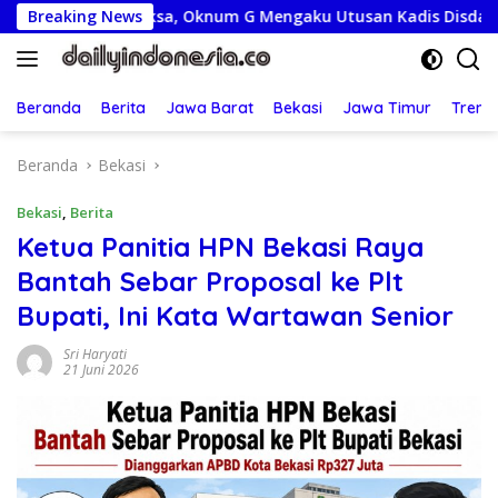
Langsung
iperiksa, Oknum G Mengaku Utusan Kadis Disdagperin
Breaking News
J
ke
konten
Beranda
Berita
Jawa Barat
Bekasi
Jawa Timur
Treng
Beranda
Bekasi
Bekasi
,
Berita
Ketua Panitia HPN Bekasi Raya
Bantah Sebar Proposal ke Plt
Bupati, Ini Kata Wartawan Senior
Sri Haryati
21 Juni 2026