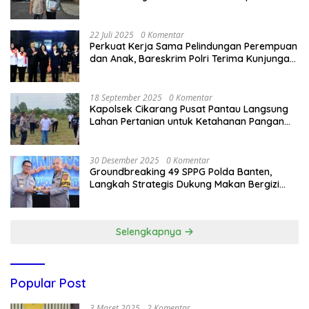
Bandung Kota .
22 Juli 2025
0 Komentar
Perkuat Kerja Sama Pelindungan Perempuan
dan Anak, Bareskrim Polri Terima Kunjungan
Delegasi Kepolisian nasional Korea Selatan
18 September 2025
0 Komentar
Kapolsek Cikarang Pusat Pantau Langsung
Lahan Pertanian untuk Ketahanan Pangan
Nasional
30 Desember 2025
0 Komentar
Groundbreaking 49 SPPG Polda Banten,
Langkah Strategis Dukung Makan Bergizi
Gratis
Selengkapnya
Popular Post
3 Maret 2025
2 Komentar