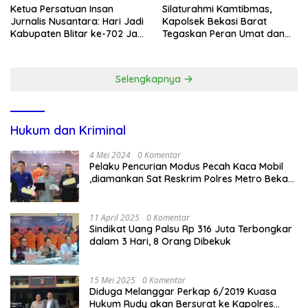
Ketua Persatuan Insan
Silaturahmi Kamtibmas,
Jurnalis Nusantara: Hari Jadi
Kapolsek Bekasi Barat
Kabupaten Blitar ke-702 Jadi
Tegaskan Peran Umat dan
Momentum Perkuat Sinergi
Keluarga Kunci Jaga
Pembangunan
Kondusivitas Wilayah
Selengkapnya
Hukum dan Kriminal
4 Mei 2024
0 Komentar
Pelaku Pencurian Modus Pecah Kaca Mobil
,diamankan Sat Reskrim Polres Metro Bekasi
Kota
11 April 2025
0 Komentar
Sindikat Uang Palsu Rp 316 Juta Terbongkar
dalam 3 Hari, 8 Orang Dibekuk
15 Mei 2025
0 Komentar
Diduga Melanggar Perkap 6/2019 Kuasa
Hukum Rudy akan Bersurat ke Kapolres