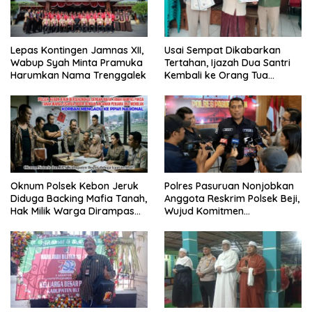
Lepas Kontingen Jamnas XII,
Usai Sempat Dikabarkan
Wabup Syah Minta Pramuka
Tertahan, Ijazah Dua Santri
Harumkan Nama Trenggalek
Kembali ke Orang Tua
Secara Cuma-cuma
Oknum Polsek Kebon Jeruk
Polres Pasuruan Nonjobkan
Diduga Backing Mafia Tanah,
Anggota Reskrim Polsek Beji,
Hak Milik Warga Dirampas
Wujud Komitmen
Lewat Paksaan
Transparansi Penanganan
Dugaan Penganiayaan