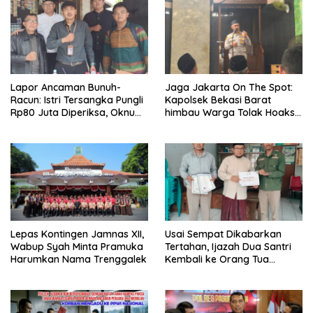
Lapor Ancaman Bunuh-
Jaga Jakarta On The Spot:
Racun: Istri Tersangka Pungli
Kapolsek Bekasi Barat
Rp80 Juta Diperiksa, Oknum
himbau Warga Tolak Hoaks
G Mengaku Utusan Kadis
& Cegah Tawuran Usai
Disdagperin
Sholat Jumat
Lepas Kontingen Jamnas XII,
Usai Sempat Dikabarkan
Wabup Syah Minta Pramuka
Tertahan, Ijazah Dua Santri
Harumkan Nama Trenggalek
Kembali ke Orang Tua
Secara Cuma-cuma