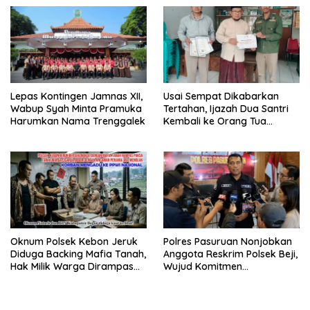
Disdagperin
Sholat Jumat
Lepas Kontingen Jamnas XII,
Usai Sempat Dikabarkan
Wabup Syah Minta Pramuka
Tertahan, Ijazah Dua Santri
Harumkan Nama Trenggalek
Kembali ke Orang Tua
Secara Cuma-cuma
Oknum Polsek Kebon Jeruk
Polres Pasuruan Nonjobkan
Diduga Backing Mafia Tanah,
Anggota Reskrim Polsek Beji,
Hak Milik Warga Dirampas
Wujud Komitmen
Lewat Paksaan
Transparansi Penanganan
Dugaan Penganiayaan