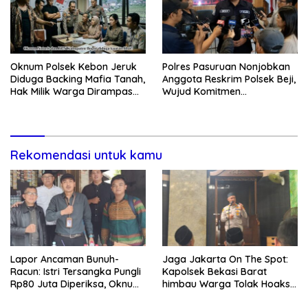
Oknum Polsek Kebon Jeruk
Polres Pasuruan Nonjobkan
Diduga Backing Mafia Tanah,
Anggota Reskrim Polsek Beji,
Hak Milik Warga Dirampas
Wujud Komitmen
Lewat Paksaan
Transparansi Penanganan
Dugaan Penganiayaan
Rekomendasi untuk kamu
Lapor Ancaman Bunuh-
Jaga Jakarta On The Spot:
Racun: Istri Tersangka Pungli
Kapolsek Bekasi Barat
Rp80 Juta Diperiksa, Oknum
himbau Warga Tolak Hoaks
G Mengaku Utusan Kadis
& Cegah Tawuran Usai