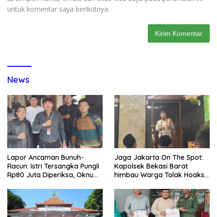
untuk komentar saya berikutnya.
News
Lapor Ancaman Bunuh-
Jaga Jakarta On The Spot:
Racun: Istri Tersangka Pungli
Kapolsek Bekasi Barat
Rp80 Juta Diperiksa, Oknum
himbau Warga Tolak Hoaks
G Mengaku Utusan Kadis
& Cegah Tawuran Usai
Disdagperin
Sholat Jumat