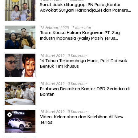
Surat tidak ditanggapi PN Pusat,Kantor
Advokat Suryani Hariandja,SH dan Patners
Bikin Pengaduan ke Mahkamah Agung RI
12 Februari 2025
1 Komentar
Team Kuasa Hukum Karyawan PT. Zug
Industri Indonesia (Pailit) Masih Terus
Memperjuangkan Hak Karyawan di
Pengadilan Negeri Jakarta Pusat
16 Maret 2019
0 Komentar
14 Tahun Terbunuhnya Munir, Polri Didesak
Bentuk Tim Khusus
16 Maret 2019
0 Komentar
Prabowo Resmikan Kantor DPD Gerindra di
Banten
16 Maret 2019
0 Komentar
Video: Kelemahan dan Kelebihan All New
Terios