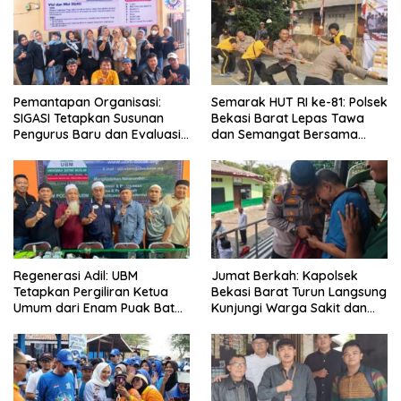
Pemantapan Organisasi:
Semarak HUT RI ke-81: Polsek
SIGASI Tetapkan Susunan
Bekasi Barat Lepas Tawa
Pengurus Baru dan Evaluasi
dan Semangat Bersama
Komitmen Anggota
Warga Kranji
Regenerasi Adil: UBM
Jumat Berkah: Kapolsek
Tetapkan Pergiliran Ketua
Bekasi Barat Turun Langsung
Umum dari Enam Puak Batak
Kunjungi Warga Sakit dan
Muslim
Lansia