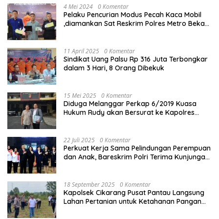
4 Mei 2024
0 Komentar
Pelaku Pencurian Modus Pecah Kaca Mobil
,diamankan Sat Reskrim Polres Metro Bekasi
Kota
11 April 2025
0 Komentar
Sindikat Uang Palsu Rp 316 Juta Terbongkar
dalam 3 Hari, 8 Orang Dibekuk
15 Mei 2025
0 Komentar
Diduga Melanggar Perkap 6/2019 Kuasa
Hukum Rudy akan Bersurat ke Kapolres
Bandung Kota .
22 Juli 2025
0 Komentar
Perkuat Kerja Sama Pelindungan Perempuan
dan Anak, Bareskrim Polri Terima Kunjungan
Delegasi Kepolisian nasional Korea Selatan
18 September 2025
0 Komentar
Kapolsek Cikarang Pusat Pantau Langsung
Lahan Pertanian untuk Ketahanan Pangan
Nasional