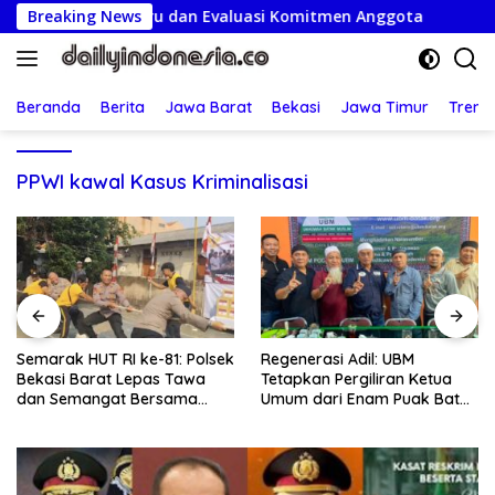
Langsung
 Pengurus Baru dan Evaluasi Komitmen Anggota
Breaking News
Semara
ke
konten
Beranda
Berita
Jawa Barat
Bekasi
Jawa Timur
Treng
PPWI kawal Kasus Kriminalisasi
Semarak HUT RI ke-81: Polsek
Regenerasi Adil: UBM
Bekasi Barat Lepas Tawa
Tetapkan Pergiliran Ketua
dan Semangat Bersama
Umum dari Enam Puak Batak
Warga Kranji
Muslim