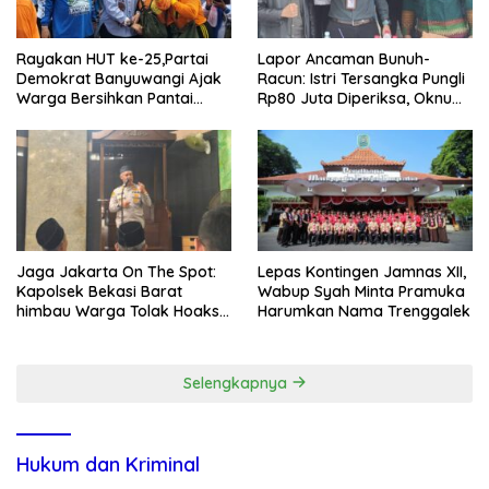
Rayakan HUT ke-25,Partai
Lapor Ancaman Bunuh-
Demokrat Banyuwangi Ajak
Racun: Istri Tersangka Pungli
Warga Bersihkan Pantai
Rp80 Juta Diperiksa, Oknum
Kedunen Desa Bomo
G Mengaku Utusan Kadis
Disdagperin
Jaga Jakarta On The Spot:
Lepas Kontingen Jamnas XII,
Kapolsek Bekasi Barat
Wabup Syah Minta Pramuka
himbau Warga Tolak Hoaks
Harumkan Nama Trenggalek
& Cegah Tawuran Usai
Sholat Jumat
Selengkapnya
Hukum dan Kriminal