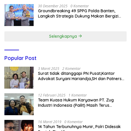
30 Desember 2025
0 Komentar
Groundbreaking 49 SPPG Polda Banten,
Langkah Strategis Dukung Makan Bergizi
Gratis
Selengkapnya
Popular Post
3 Maret 2025
2 Komentar
Surat tidak ditanggapi PN Pusat,Kantor
Advokat Suryani Hariandja,SH dan Patners
Bikin Pengaduan ke Mahkamah Agung RI
12 Februari 2025
1 Komentar
Team Kuasa Hukum Karyawan PT. Zug
Industri Indonesia (Pailit) Masih Terus
Memperjuangkan Hak Karyawan di
Pengadilan Negeri Jakarta Pusat
16 Maret 2019
0 Komentar
14 Tahun Terbunuhnya Munir, Polri Didesak