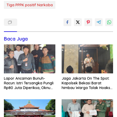
Tiga PPPK positif Narkoba
Baca Juga
Lapor Ancaman Bunuh-
Jaga Jakarta On The Spot:
Racun: Istri Tersangka Pungli
Kapolsek Bekasi Barat
Rp80 Juta Diperiksa, Oknum
himbau Warga Tolak Hoaks
G Mengaku Utusan Kadis
& Cegah Tawuran Usai
Disdagperin
Sholat Jumat