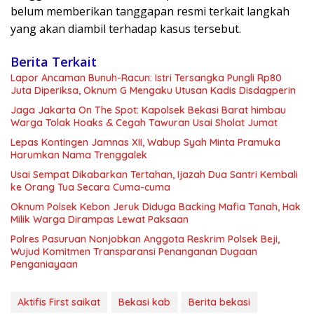
belum memberikan tanggapan resmi terkait langkah
yang akan diambil terhadap kasus tersebut.
Berita Terkait
Lapor Ancaman Bunuh-Racun: Istri Tersangka Pungli Rp80
Juta Diperiksa, Oknum G Mengaku Utusan Kadis Disdagperin
Jaga Jakarta On The Spot: Kapolsek Bekasi Barat himbau
Warga Tolak Hoaks & Cegah Tawuran Usai Sholat Jumat
Lepas Kontingen Jamnas XII, Wabup Syah Minta Pramuka
Harumkan Nama Trenggalek
Usai Sempat Dikabarkan Tertahan, Ijazah Dua Santri Kembali
ke Orang Tua Secara Cuma-cuma
Oknum Polsek Kebon Jeruk Diduga Backing Mafia Tanah, Hak
Milik Warga Dirampas Lewat Paksaan
Polres Pasuruan Nonjobkan Anggota Reskrim Polsek Beji,
Wujud Komitmen Transparansi Penanganan Dugaan
Penganiayaan
Aktifis First saikat
Bekasi kab
Berita bekasi