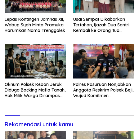
Lepas Kontingen Jamnas XII,
Usai Sempat Dikabarkan
Wabup Syah Minta Pramuka
Tertahan, Ijazah Dua Santri
Harumkan Nama Trenggalek
Kembali ke Orang Tua
Secara Cuma-cuma
Oknum Polsek Kebon Jeruk
Polres Pasuruan Nonjobkan
Diduga Backing Mafia Tanah,
Anggota Reskrim Polsek Beji,
Hak Milik Warga Dirampas
Wujud Komitmen
Lewat Paksaan
Transparansi Penanganan
Dugaan Penganiayaan
Rekomendasi untuk kamu