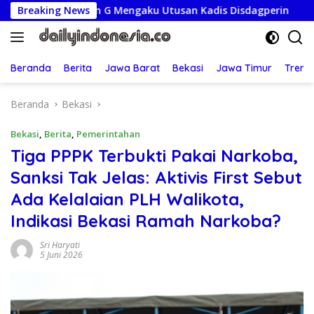
Langsung
num G Mengaku Utusan Kadis Disdagperin
Breaking News
Jaga Jakarta 
ke
konten
Beranda
Berita
Jawa Barat
Bekasi
Jawa Timur
Treng
Beranda
Bekasi
Bekasi
,
Berita
,
Pemerintahan
Tiga PPPK Terbukti Pakai Narkoba,
Sanksi Tak Jelas: Aktivis First Sebut
Ada Kelalaian PLH Walikota,
Indikasi Bekasi Ramah Narkoba?
Sri Haryati
5 Juni 2026