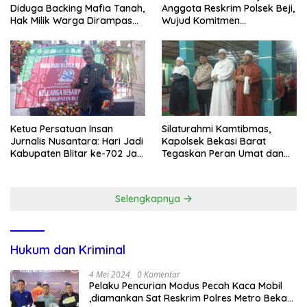
Diduga Backing Mafia Tanah,
Anggota Reskrim Polsek Beji,
Hak Milik Warga Dirampas
Wujud Komitmen
Lewat Paksaan
Transparansi Penanganan
Dugaan Penganiayaan
Ketua Persatuan Insan
Silaturahmi Kamtibmas,
Jurnalis Nusantara: Hari Jadi
Kapolsek Bekasi Barat
Kabupaten Blitar ke-702 Jadi
Tegaskan Peran Umat dan
Momentum Perkuat Sinergi
Keluarga Kunci Jaga
Pembangunan
Kondusivitas Wilayah
Selengkapnya
Hukum dan Kriminal
4 Mei 2024
0 Komentar
Pelaku Pencurian Modus Pecah Kaca Mobil
,diamankan Sat Reskrim Polres Metro Bekasi