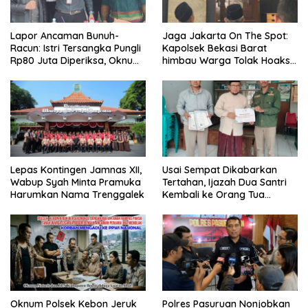
Lapor Ancaman Bunuh-
Jaga Jakarta On The Spot:
Racun: Istri Tersangka Pungli
Kapolsek Bekasi Barat
Rp80 Juta Diperiksa, Oknum
himbau Warga Tolak Hoaks
G Mengaku Utusan Kadis
& Cegah Tawuran Usai
Disdagperin
Sholat Jumat
Lepas Kontingen Jamnas XII,
Usai Sempat Dikabarkan
Wabup Syah Minta Pramuka
Tertahan, Ijazah Dua Santri
Harumkan Nama Trenggalek
Kembali ke Orang Tua
Secara Cuma-cuma
Oknum Polsek Kebon Jeruk
Polres Pasuruan Nonjobkan