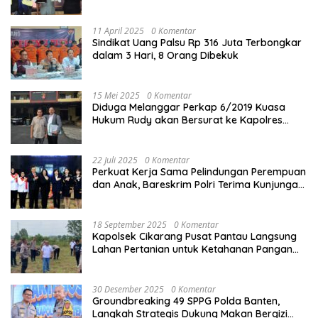
Kota
11 April 2025
0 Komentar
Sindikat Uang Palsu Rp 316 Juta Terbongkar
dalam 3 Hari, 8 Orang Dibekuk
15 Mei 2025
0 Komentar
Diduga Melanggar Perkap 6/2019 Kuasa
Hukum Rudy akan Bersurat ke Kapolres
Bandung Kota .
22 Juli 2025
0 Komentar
Perkuat Kerja Sama Pelindungan Perempuan
dan Anak, Bareskrim Polri Terima Kunjungan
Delegasi Kepolisian nasional Korea Selatan
18 September 2025
0 Komentar
Kapolsek Cikarang Pusat Pantau Langsung
Lahan Pertanian untuk Ketahanan Pangan
Nasional
30 Desember 2025
0 Komentar
Groundbreaking 49 SPPG Polda Banten,
Langkah Strategis Dukung Makan Bergizi