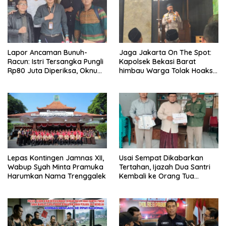
Lapor Ancaman Bunuh-
Jaga Jakarta On The Spot:
Racun: Istri Tersangka Pungli
Kapolsek Bekasi Barat
Rp80 Juta Diperiksa, Oknum
himbau Warga Tolak Hoaks
G Mengaku Utusan Kadis
& Cegah Tawuran Usai
Disdagperin
Sholat Jumat
Lepas Kontingen Jamnas XII,
Usai Sempat Dikabarkan
Wabup Syah Minta Pramuka
Tertahan, Ijazah Dua Santri
Harumkan Nama Trenggalek
Kembali ke Orang Tua
Secara Cuma-cuma