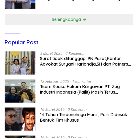
Gratis
Selengkapnya
Popular Post
3 Maret 2025
2 Komentar
Surat tidak ditanggapi PN Pusat,Kantor
Advokat Suryani Hariandja,SH dan Patners
Bikin Pengaduan ke Mahkamah Agung RI
12 Februari 2025
1 Komentar
Team Kuasa Hukum Karyawan PT. Zug
Industri Indonesia (Pailit) Masih Terus
Memperjuangkan Hak Karyawan di
Pengadilan Negeri Jakarta Pusat
16 Maret 2019
0 Komentar
14 Tahun Terbunuhnya Munir, Polri Didesak
Bentuk Tim Khusus
16 Maret 2019
0 Komentar