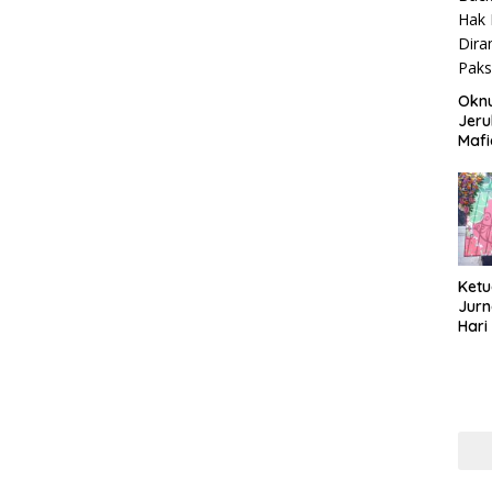
Okn
Jeru
Mafi
War
Lew
Ketu
Jurn
Hari
Blit
Mom
Sin