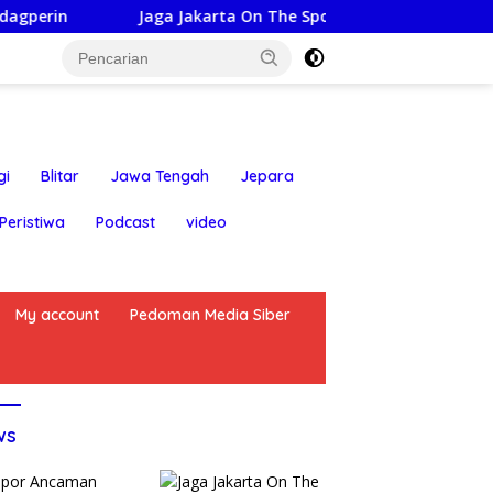
Jaga Jakarta On The Spot: Kapolsek Bekasi Barat himbau
gi
Blitar
Jawa Tengah
Jepara
Peristiwa
Podcast
video
My account
Pedoman Media Siber
ws