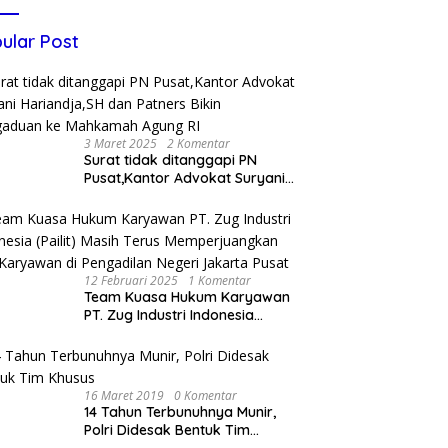
ular Post
3 Maret 2025
2 Komentar
Surat tidak ditanggapi PN
Pusat,Kantor Advokat Suryani
Hariandja,SH dan Patners Bikin
Pengaduan ke Mahkamah
Agung RI
12 Februari 2025
1 Komentar
Team Kuasa Hukum Karyawan
PT. Zug Industri Indonesia
(Pailit) Masih Terus
Memperjuangkan Hak
Karyawan di Pengadilan Negeri
Jakarta Pusat
16 Maret 2019
0 Komentar
14 Tahun Terbunuhnya Munir,
Polri Didesak Bentuk Tim