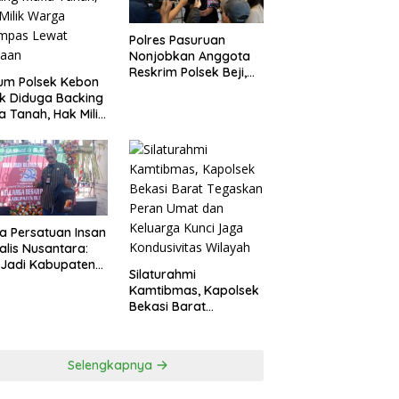
Polres Pasuruan
Nonjobkan Anggota
Reskrim Polsek Beji,
um Polsek Kebon
Wujud Komitmen
k Diduga Backing
Transparansi
a Tanah, Hak Milik
Penanganan Dugaan
ga Dirampas
Penganiayaan
at Paksaan
a Persatuan Insan
alis Nusantara:
 Jadi Kabupaten
Silaturahmi
ar ke-702 Jadi
Kamtibmas, Kapolsek
entum Perkuat
Bekasi Barat
ergi Pembangunan
Tegaskan Peran Umat
dan Keluarga Kunci
Jaga Kondusivitas
Selengkapnya
Wilayah