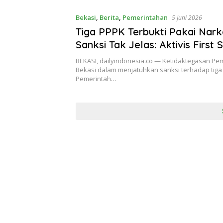
Bekasi
,
Berita
,
Pemerintahan
5 Juni 2026
Tiga PPPK Terbukti Pakai Nark
Sanksi Tak Jelas: Aktivis First
Kelalaian PLH Walikota, Indika
BEKASI, dailyindonesia.co — Ketidaktegasan Pe
Ramah Narkoba?
Bekasi dalam menjatuhkan sanksi terhadap tiga
Pemerintah…