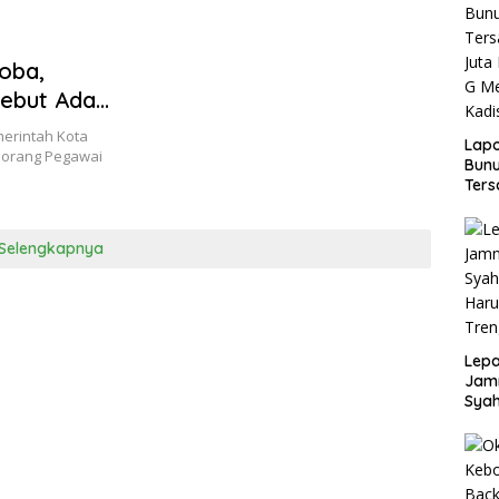
oba,
 Sebut Ada
si Bekasi
merintah Kota
Lap
 orang Pegawai
Bunu
Ters
Rp80
Okn
Utus
Selengkapnya
Disd
Lepa
Jamn
Syah
Har
Tren