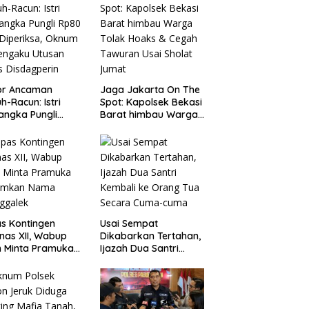
or Ancaman
Jaga Jakarta On The
h-Racun: Istri
Spot: Kapolsek Bekasi
angka Pungli
Barat himbau Warga
 Juta Diperiksa,
Tolak Hoaks & Cegah
um G Mengaku
Tawuran Usai Sholat
an Kadis
Jumat
agperin
s Kontingen
Usai Sempat
as XII, Wabup
Dikabarkan Tertahan,
 Minta Pramuka
Ijazah Dua Santri
umkan Nama
Kembali ke Orang Tua
ggalek
Secara Cuma-cuma