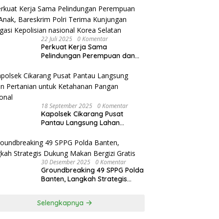
Bandung Kota .
22 Juli 2025
0 Komentar
Perkuat Kerja Sama
Pelindungan Perempuan dan
Anak, Bareskrim Polri Terima
Kunjungan Delegasi Kepolisian
nasional Korea Selatan
18 September 2025
0 Komentar
Kapolsek Cikarang Pusat
Pantau Langsung Lahan
Pertanian untuk Ketahanan
Pangan Nasional
30 Desember 2025
0 Komentar
Groundbreaking 49 SPPG Polda
Banten, Langkah Strategis
Dukung Makan Bergizi Gratis
Selengkapnya