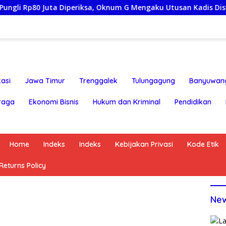
Juta Diperiksa, Oknum G Mengaku Utusan Kadis Disdagperin
asi
Jawa Timur
Trenggalek
Tulungagung
Banyuwan
raga
Ekonomi Bisnis
Hukum dan Kriminal
Pendidikan
Home
Indeks
Indeks
Kebijakan Privasi
Kode Etik
eturns Policy
Ne