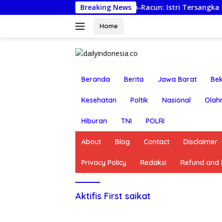
Langsung
Lapor Ancaman Bunuh-Racun: Istri Tersangka Pungli Rp80 
Breaking News
ke
konten
Home
Beranda
Berita
Jawa Barat
Bek
Kesehatan
Poltik
Nasional
Olah
Hiburan
TNI
POLRI
About
Blog
Contact
Disclaimer
Privacy Policy
Redaksi
Refund and R
Aktifis First saikat