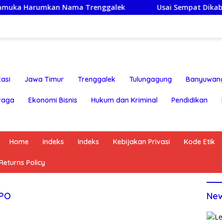
mkan Nama Trenggalek
Usai Sempat Dikabarkan Tertah
asi
Jawa Timur
Trenggalek
Tulungagung
Banyuwan
raga
Ekonomi Bisnis
Hukum dan Kriminal
Pendidikan
Home
Indeks
Indeks
Kebijakan Privasi
Kode Etik
eturns Policy
PPO
Ne