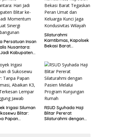
Penganiayaan
Silaturahmi
Kamtibmas, Kapolsek
a Persatuan Insan
Bekasi Barat
alis Nusantara:
Tegaskan Peran Umat
 Jadi Kabupaten
dan Keluarga Kunci
ar ke-702 Jadi
Jaga Kondusivitas
entum Perkuat
Wilayah
ergi Pembangunan
ek Irigasi Siluman
RSUD Syuhada Haji
ukosewu Blitar:
Blitar Pererat
pa Papan
Silaturahmi dengan
rmasi, Abaikan K3,
Pasien Melalui
 Terkesan Lempar
Program Kunjungan
ggung Jawab
Rumah