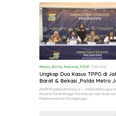
Bekasi
,
Berita
,
Nasional
,
POLRI
9 Juli 2026
Ungkap Dua Kasus TPPO di Ja
Barat & Bekasi ,Polda Metro 
Tetapkan 13 Tersangka,Keuntu
JAKARTA,dailyindonesia.co — Polda Metro Jaya me
Dugaan Capai Rp 1,7 Miliar
Reserse Perlindungan Perempuan dan Anak ser
Pemberantasan Perdagangan…