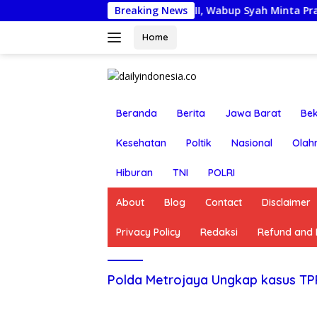
Langsung
Lepas Kontingen Jamnas XII, Wabup Syah Minta Pramuka Haru
Breaking News
ke
konten
Home
Beranda
Berita
Jawa Barat
Bek
Kesehatan
Poltik
Nasional
Olah
Hiburan
TNI
POLRI
About
Blog
Contact
Disclaimer
Privacy Policy
Redaksi
Refund and R
Polda Metrojaya Ungkap kasus T