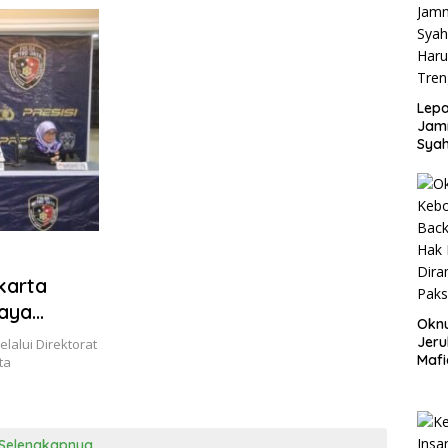
Lepa
Jamn
Syah
Har
Tren
karta
Jaya
Okn
ngan
Jeru
lalui Direktorat
Mafi
ta
War
Lew
Selengkapnya