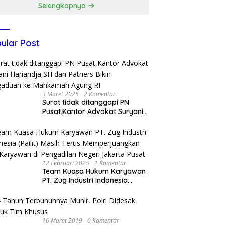
Selengkapnya
ular Post
3 Maret 2025
2 Komentar
Surat tidak ditanggapi PN
Pusat,Kantor Advokat Suryani
Hariandja,SH dan Patners Bikin
Pengaduan ke Mahkamah
Agung RI
12 Februari 2025
1 Komentar
Team Kuasa Hukum Karyawan
PT. Zug Industri Indonesia
(Pailit) Masih Terus
Memperjuangkan Hak
Karyawan di Pengadilan Negeri
Jakarta Pusat
16 Maret 2019
0 Komentar