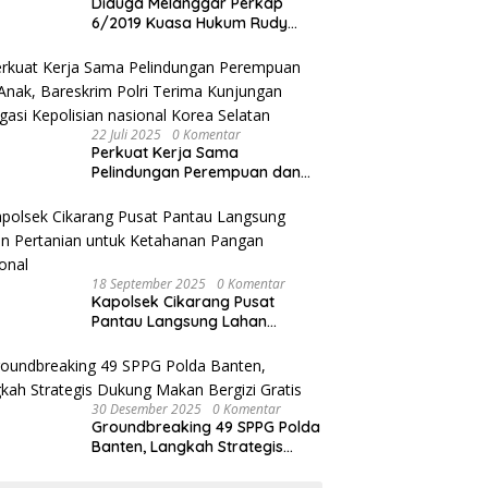
Diduga Melanggar Perkap
6/2019 Kuasa Hukum Rudy
akan Bersurat ke Kapolres
Bandung Kota .
22 Juli 2025
0 Komentar
Perkuat Kerja Sama
Pelindungan Perempuan dan
Anak, Bareskrim Polri Terima
Kunjungan Delegasi Kepolisian
nasional Korea Selatan
18 September 2025
0 Komentar
Kapolsek Cikarang Pusat
Pantau Langsung Lahan
Pertanian untuk Ketahanan
Pangan Nasional
30 Desember 2025
0 Komentar
Groundbreaking 49 SPPG Polda
Banten, Langkah Strategis
Dukung Makan Bergizi Gratis