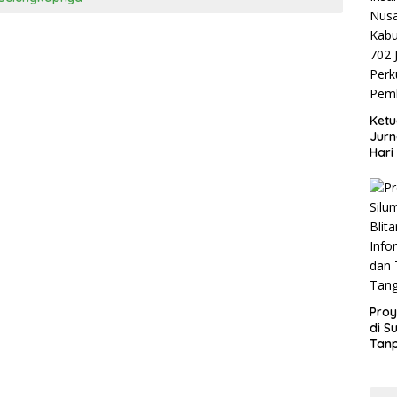
Ketu
Jurn
Hari
Blit
Mom
Sin
Proy
di S
Tan
Info
dan
Tan