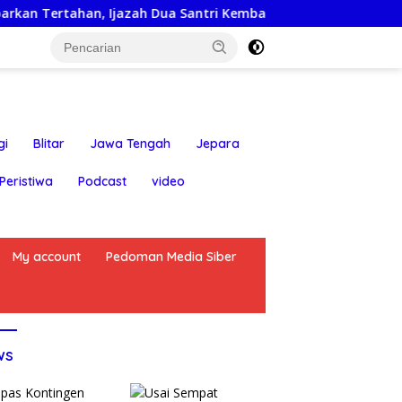
an, Ijazah Dua Santri Kembali ke Orang Tua Secara Cuma-cum
gi
Blitar
Jawa Tengah
Jepara
Peristiwa
Podcast
video
My account
Pedoman Media Siber
ws