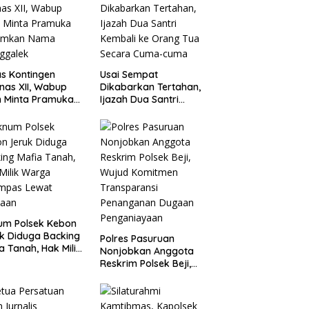
s Kontingen
Usai Sempat
as XII, Wabup
Dikabarkan Tertahan,
 Minta Pramuka
Ijazah Dua Santri
umkan Nama
Kembali ke Orang Tua
ggalek
Secara Cuma-cuma
um Polsek Kebon
k Diduga Backing
Polres Pasuruan
a Tanah, Hak Milik
Nonjobkan Anggota
ga Dirampas
Reskrim Polsek Beji,
at Paksaan
Wujud Komitmen
Transparansi
Penanganan Dugaan