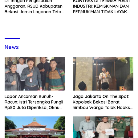
Di Tengah Penyesuaian
KONTRAS DI TENGAH PUSAT
Anggaran, RSUD Kabupaten
INDUSTRI: KEMISKINAN DAN
Bekasi Jamin Layanan Tetap
PERMUKIMAN TIDAK LAYAK
Optimal dan Keselamatan
MASIH MENGGELAYUTI DESA
Pasien Jadi Prioritas
KARANG ASIH
News
Lapor Ancaman Bunuh-
Jaga Jakarta On The Spot:
Racun: Istri Tersangka Pungli
Kapolsek Bekasi Barat
Rp80 Juta Diperiksa, Oknum
himbau Warga Tolak Hoaks
G Mengaku Utusan Kadis
& Cegah Tawuran Usai
Disdagperin
Sholat Jumat