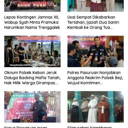
Lepas Kontingen Jamnas XII,
Usai Sempat Dikabarkan
Wabup Syah Minta Pramuka
Tertahan, Ijazah Dua Santri
Harumkan Nama Trenggalek
Kembali ke Orang Tua
Secara Cuma-cuma
Oknum Polsek Kebon Jeruk
Polres Pasuruan Nonjobkan
Diduga Backing Mafia Tanah,
Anggota Reskrim Polsek Beji,
Hak Milik Warga Dirampas
Wujud Komitmen
Lewat Paksaan
Transparansi Penanganan
Dugaan Penganiayaan