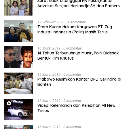
Surat tidak ditanggapi PN Pusat,Kantor
Advokat Suryani Hariandja,SH dan Patners
Bikin Pengaduan ke Mahkamah Agung RI
12 Februari 2025
1 Komentar
Team Kuasa Hukum Karyawan PT. Zug
Industri Indonesia (Pailit) Masih Terus
Memperjuangkan Hak Karyawan di
Pengadilan Negeri Jakarta Pusat
16 Maret 2019
0 Komentar
14 Tahun Terbunuhnya Munir, Polri Didesak
Bentuk Tim Khusus
16 Maret 2019
0 Komentar
Prabowo Resmikan Kantor DPD Gerindra di
Banten
16 Maret 2019
0 Komentar
Video: Kelemahan dan Kelebihan All New
Terios
16 Maret 2019
0 Komentar