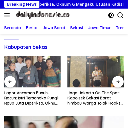
Langsung
Rp80 Juta Diperiksa, Oknum G Mengaku Utusan Kadis Disdagper
Breaking News
ke
konten
Beranda
Berita
Jawa Barat
Bekasi
Jawa Timur
Treng
Kabupaten bekasi
Jaga Jakarta On The Spot:
Lepas Kontingen Jamnas XII,
Kapolsek Bekasi Barat
Wabup Syah Minta Pramuka
himbau Warga Tolak Hoaks
Harumkan Nama Trenggalek
& Cegah Tawuran Usai
Sholat Jumat