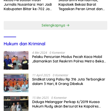
Ketua Persatuan Insan
Silaturahmi Kamtibmas,
Jurnalis Nusantara: Hari Jadi
Kapolsek Bekasi Barat
Kabupaten Blitar ke-702 Jadi
Tegaskan Peran Umat dan
Momentum Perkuat Sinergi
Keluarga Kunci Jaga
Pembangunan
Kondusivitas Wilayah
Selengkapnya
Hukum dan Kriminal
4 Mei 2024
0 Komentar
Pelaku Pencurian Modus Pecah Kaca Mobil
,diamankan Sat Reskrim Polres Metro Bekasi
Kota
11 April 2025
0 Komentar
Sindikat Uang Palsu Rp 316 Juta Terbongkar
dalam 3 Hari, 8 Orang Dibekuk
15 Mei 2025
0 Komentar
Diduga Melanggar Perkap 6/2019 Kuasa
Hukum Rudy akan Bersurat ke Kapolres
Bandung Kota .