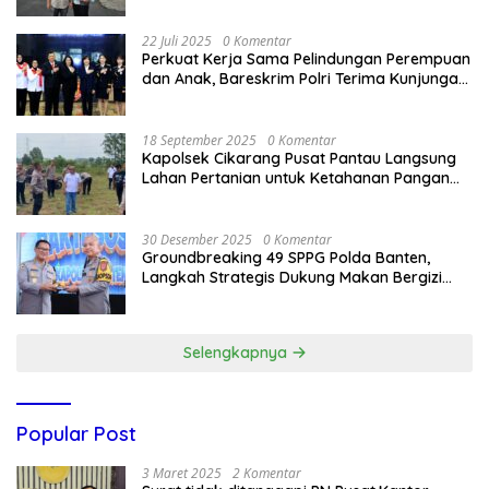
22 Juli 2025
0 Komentar
Perkuat Kerja Sama Pelindungan Perempuan
dan Anak, Bareskrim Polri Terima Kunjungan
Delegasi Kepolisian nasional Korea Selatan
18 September 2025
0 Komentar
Kapolsek Cikarang Pusat Pantau Langsung
Lahan Pertanian untuk Ketahanan Pangan
Nasional
30 Desember 2025
0 Komentar
Groundbreaking 49 SPPG Polda Banten,
Langkah Strategis Dukung Makan Bergizi
Gratis
Selengkapnya
Popular Post
3 Maret 2025
2 Komentar