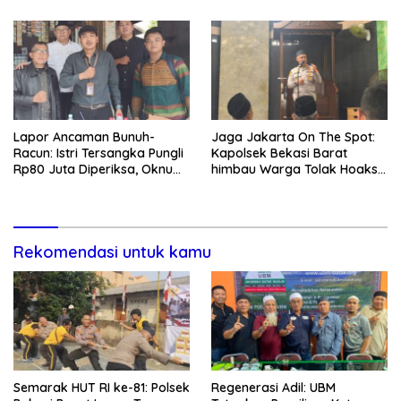
Lapor Ancaman Bunuh-
Jaga Jakarta On The Spot:
Racun: Istri Tersangka Pungli
Kapolsek Bekasi Barat
Rp80 Juta Diperiksa, Oknum
himbau Warga Tolak Hoaks
G Mengaku Utusan Kadis
& Cegah Tawuran Usai
Disdagperin
Sholat Jumat
Rekomendasi untuk kamu
Semarak HUT RI ke-81: Polsek
Regenerasi Adil: UBM