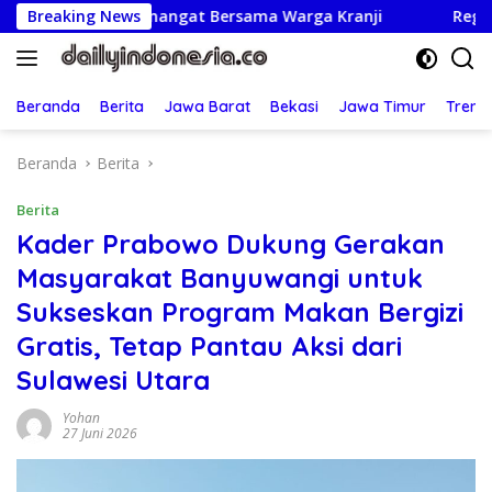
Langsung
 Semangat Bersama Warga Kranji
Breaking News
Regenerasi Adil: UBM
ke
konten
Beranda
Berita
Jawa Barat
Bekasi
Jawa Timur
Treng
Beranda
Berita
Berita
Kader Prabowo Dukung Gerakan
Masyarakat Banyuwangi untuk
Sukseskan Program Makan Bergizi
Gratis, Tetap Pantau Aksi dari
Sulawesi Utara
Yohan
27 Juni 2026