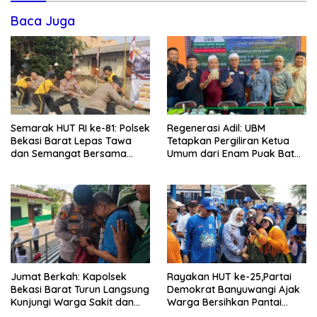
Baca Juga
Semarak HUT RI ke-81: Polsek
Regenerasi Adil: UBM
Bekasi Barat Lepas Tawa
Tetapkan Pergiliran Ketua
dan Semangat Bersama
Umum dari Enam Puak Batak
Warga Kranji
Muslim
Jumat Berkah: Kapolsek
Rayakan HUT ke-25,Partai
Bekasi Barat Turun Langsung
Demokrat Banyuwangi Ajak
Kunjungi Warga Sakit dan
Warga Bersihkan Pantai
Lansia
Kedunen Desa Bomo