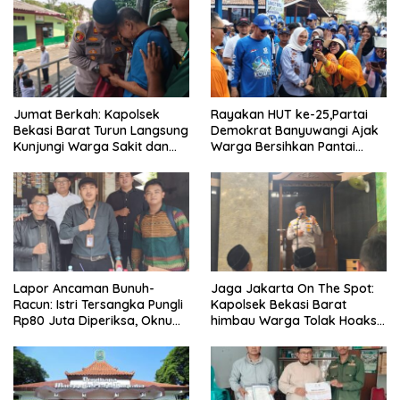
Jumat Berkah: Kapolsek
Rayakan HUT ke-25,Partai
Bekasi Barat Turun Langsung
Demokrat Banyuwangi Ajak
Kunjungi Warga Sakit dan
Warga Bersihkan Pantai
Lansia
Kedunen Desa Bomo
Lapor Ancaman Bunuh-
Jaga Jakarta On The Spot:
Racun: Istri Tersangka Pungli
Kapolsek Bekasi Barat
Rp80 Juta Diperiksa, Oknum
himbau Warga Tolak Hoaks
G Mengaku Utusan Kadis
& Cegah Tawuran Usai
Disdagperin
Sholat Jumat