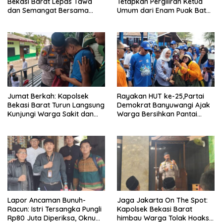
Bekasi Barat Lepas Tawa
Tetapkan Pergiliran Ketua
dan Semangat Bersama
Umum dari Enam Puak Batak
Warga Kranji
Muslim
Jumat Berkah: Kapolsek
Rayakan HUT ke-25,Partai
Bekasi Barat Turun Langsung
Demokrat Banyuwangi Ajak
Kunjungi Warga Sakit dan
Warga Bersihkan Pantai
Lansia
Kedunen Desa Bomo
Lapor Ancaman Bunuh-
Jaga Jakarta On The Spot:
Racun: Istri Tersangka Pungli
Kapolsek Bekasi Barat
Rp80 Juta Diperiksa, Oknum
himbau Warga Tolak Hoaks