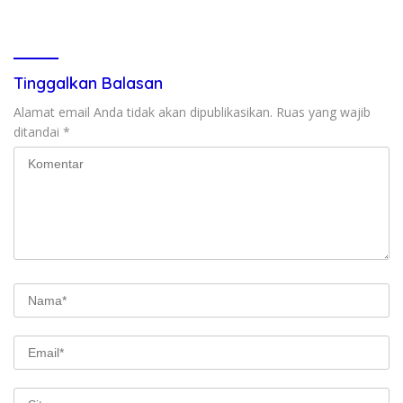
G Mengaku Utusan Kadis
& Cegah Tawuran Usai
Disdagperin
Sholat Jumat
Tinggalkan Balasan
Alamat email Anda tidak akan dipublikasikan.
Ruas yang wajib
ditandai
*