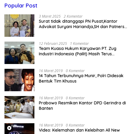
Popular Post
3 Maret 2025
2 Komentar
Surat tidak ditanggapi PN Pusat,Kantor
Advokat Suryani Hariandja,SH dan Patners
Bikin Pengaduan ke Mahkamah Agung RI
12 Februari 2025
1 Komentar
Team Kuasa Hukum Karyawan PT. Zug
Industri Indonesia (Pailit) Masih Terus
Memperjuangkan Hak Karyawan di
Pengadilan Negeri Jakarta Pusat
16 Maret 2019
0 Komentar
14 Tahun Terbunuhnya Munir, Polri Didesak
Bentuk Tim Khusus
16 Maret 2019
0 Komentar
Prabowo Resmikan Kantor DPD Gerindra di
Banten
16 Maret 2019
0 Komentar
Video: Kelemahan dan Kelebihan All New