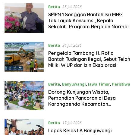
Berita
25 Juli 2026
SMPN 1 Songgon Bantah Isu MBG
Tak Layak Konsumsi, Kepala
Sekolah: Program Berjalan Normal
Berita
24 Juli 2026
Pengelola Tambang H. Rofiq
Bantah Tudingan Ilegal, Sebut Telah
Miliki WIUP dan Izin Eksplorasi
Berita
,
Banyuwangi
,
Jawa Timur
,
Peristiwa
19 Juli 2026
Dorong Kunjungan Wisata,
Pemandian Pancoran di Desa
Karangbendo Kecamatan
Rogojampi Banyuwangi Hadirkan
Lomba Menggambar TK-SD
Berita
17 Juli 2026
Lapas Kelas llA Banyuwangi