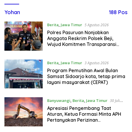
Yohan
188 Pos
Berita
,
Jawa Timur
5 Agustus 2026
Polres Pasuruan Nonjobkan
Anggota Reskrim Polsek Beji,
Wujud Komitmen Transparansi
Penanganan Dugaan
Penganiayaan
Berita
,
Jawa Timur
3 Agustus 2026
Program Pemutihan Awal Bulan
Samsat Sidoarjo kota, tetap prima
layani masyarakat (CEPAT)
Banyuwangi
,
Berita
,
Jawa Timur
30 Juli
2026
Apresiasi Pengembang Taat
Aturan, Ketua Formasi Minta APH
Pertanyakan Perizinan
Penambangan di Dusun Gambor
Singojuruh Banyuwangi