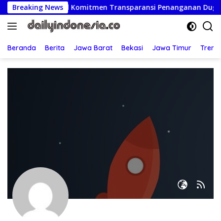
Langsung
olsek Beji, Wujud Komitmen Transparansi Penanganan Dugaan
Breaking News
ke
konten
Beranda
Berita
Jawa Barat
Bekasi
Jawa Timur
Treng