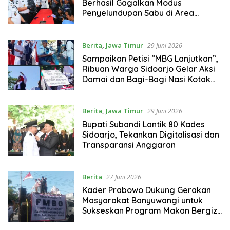
Berhasil Gagalkan Modus
Penyelundupan Sabu di Area
Sensitif Pengunjung Wanita
Berita
,
Jawa Timur
29 Juni 2026
Sampaikan Petisi “MBG Lanjutkan”,
Ribuan Warga Sidoarjo Gelar Aksi
Damai dan Bagi-Bagi Nasi Kotak
SIDOARJO.
Berita
,
Jawa Timur
29 Juni 2026
Bupati Subandi Lantik 80 Kades
Sidoarjo, Tekankan Digitalisasi dan
Transparansi Anggaran
Berita
27 Juni 2026
Kader Prabowo Dukung Gerakan
Masyarakat Banyuwangi untuk
Sukseskan Program Makan Bergizi
Gratis, Tetap Pantau Aksi dari