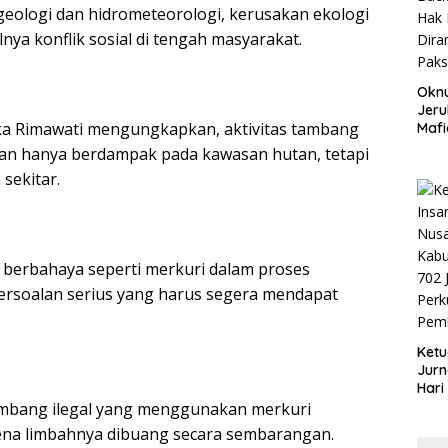
geologi dan hidrometeorologi, kerusakan ekologi
ya konflik sosial di tengah masyarakat.
Okn
Jeru
a Rimawati mengungkapkan, aktivitas tambang
Mafi
War
ukan hanya berdampak pada kawasan hutan, tetapi
Lew
sekitar.
berbahaya seperti merkuri dalam proses
ersoalan serius yang harus segera mendapat
Ketu
Jurn
Hari
Blit
tambang ilegal yang menggunakan merkuri
Mom
ena limbahnya dibuang secara sembarangan.
Sin