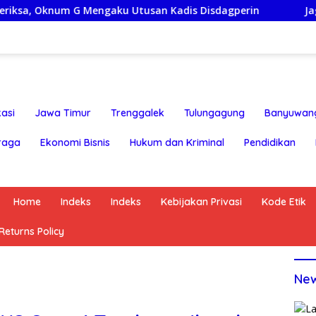
 Mengaku Utusan Kadis Disdagperin
Jaga Jakarta On Th
asi
Jawa Timur
Trenggalek
Tulungagung
Banyuwan
raga
Ekonomi Bisnis
Hukum dan Kriminal
Pendidikan
Home
Indeks
Indeks
Kebijakan Privasi
Kode Etik
eturns Policy
Ne