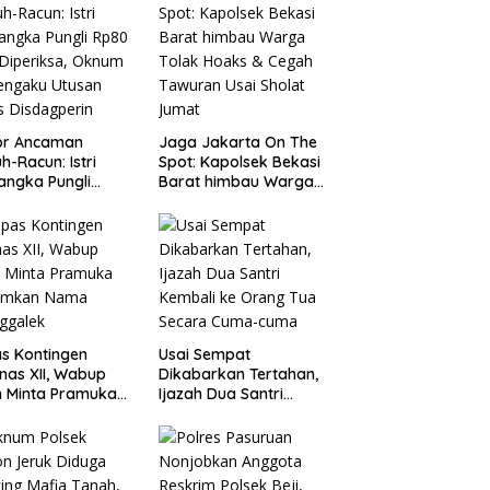
or Ancaman
Jaga Jakarta On The
h-Racun: Istri
Spot: Kapolsek Bekasi
angka Pungli
Barat himbau Warga
 Juta Diperiksa,
Tolak Hoaks & Cegah
um G Mengaku
Tawuran Usai Sholat
an Kadis
Jumat
agperin
s Kontingen
Usai Sempat
as XII, Wabup
Dikabarkan Tertahan,
 Minta Pramuka
Ijazah Dua Santri
umkan Nama
Kembali ke Orang Tua
ggalek
Secara Cuma-cuma