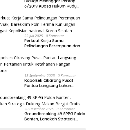
Diduga Melanggar Perkap
6/2019 Kuasa Hukum Rudy
akan Bersurat ke Kapolres
Bandung Kota .
22 Juli 2025
0 Komentar
Perkuat Kerja Sama
Pelindungan Perempuan dan
Anak, Bareskrim Polri Terima
Kunjungan Delegasi Kepolisian
nasional Korea Selatan
18 September 2025
0 Komentar
Kapolsek Cikarang Pusat
Pantau Langsung Lahan
Pertanian untuk Ketahanan
Pangan Nasional
30 Desember 2025
0 Komentar
Groundbreaking 49 SPPG Polda
Banten, Langkah Strategis
Dukung Makan Bergizi Gratis