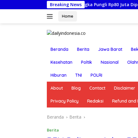
Langsung
-Racun: Istri Tersangka Pungli Rp80 Juta Diperiksa, Oknum G
Breaking News
ke
konten
Home
Beranda
Berita
Jawa Barat
Bek
Kesehatan
Poltik
Nasional
Olah
Hiburan
TNI
POLRI
About
Blog
Contact
Disclaimer
Privacy Policy
Redaksi
Refund and R
Beranda
Berita
Berita