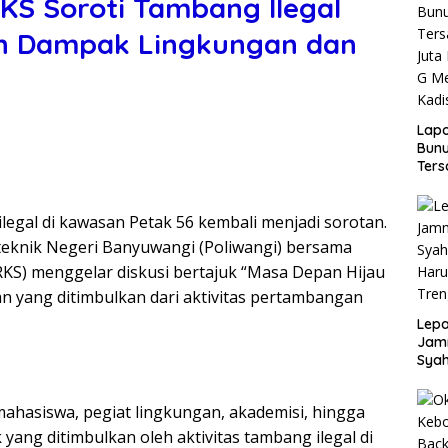
KS Soroti Tambang Ilegal
ian Dampak Lingkungan dan
Lap
Bunu
Ters
Rp80
Okn
legal di kawasan Petak 56 kembali menjadi sorotan.
Utus
Disd
teknik Negeri Banyuwangi (Poliwangi) bersama
BRKS) menggelar diskusi bertajuk “Masa Depan Hijau
yang ditimbulkan dari aktivitas pertambangan
Lepa
Jamn
Syah
Har
Tren
 mahasiswa, pegiat lingkungan, akademisi, hingga
 yang ditimbulkan oleh aktivitas tambang ilegal di