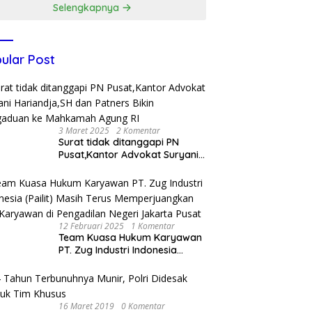
Selengkapnya
ular Post
3 Maret 2025
2 Komentar
Surat tidak ditanggapi PN
Pusat,Kantor Advokat Suryani
Hariandja,SH dan Patners Bikin
Pengaduan ke Mahkamah
Agung RI
12 Februari 2025
1 Komentar
Team Kuasa Hukum Karyawan
PT. Zug Industri Indonesia
(Pailit) Masih Terus
Memperjuangkan Hak
Karyawan di Pengadilan Negeri
Jakarta Pusat
16 Maret 2019
0 Komentar