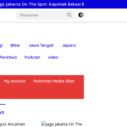
e Spot: Kapolsek Bekasi Barat himbau Warga Tolak Hoaks & Ce
gi
Blitar
Jawa Tengah
Jepara
Peristiwa
Podcast
video
My account
Pedoman Media Siber
ws