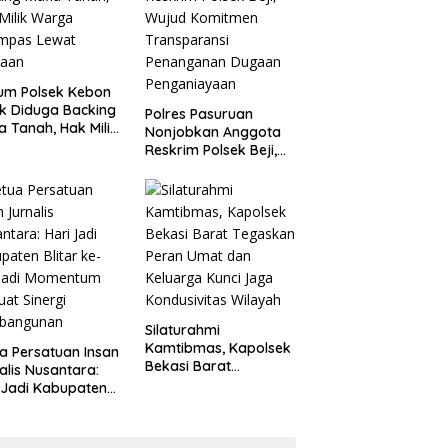
um Polsek Kebon
k Diduga Backing
Polres Pasuruan
a Tanah, Hak Milik
Nonjobkan Anggota
ga Dirampas
Reskrim Polsek Beji,
at Paksaan
Wujud Komitmen
Transparansi
Penanganan Dugaan
Penganiayaan
Silaturahmi
Kamtibmas, Kapolsek
a Persatuan Insan
Bekasi Barat
alis Nusantara:
Tegaskan Peran Umat
 Jadi Kabupaten
dan Keluarga Kunci
ar ke-702 Jadi
Jaga Kondusivitas
entum Perkuat
Wilayah
ergi Pembangunan