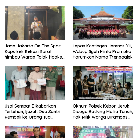
Jaga Jakarta On The Spot:
Lepas Kontingen Jamnas XII,
Kapolsek Bekasi Barat
Wabup Syah Minta Pramuka
himbau Warga Tolak Hoaks
Harumkan Nama Trenggalek
& Cegah Tawuran Usai
Sholat Jumat
Usai Sempat Dikabarkan
Oknum Polsek Kebon Jeruk
Tertahan, Ijazah Dua Santri
Diduga Backing Mafia Tanah,
Kembali ke Orang Tua
Hak Milik Warga Dirampas
Secara Cuma-cuma
Lewat Paksaan