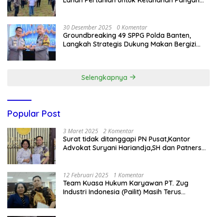
Nasional
30 Desember 2025
0 Komentar
Groundbreaking 49 SPPG Polda Banten,
Langkah Strategis Dukung Makan Bergizi
Gratis
Selengkapnya
Popular Post
3 Maret 2025
2 Komentar
Surat tidak ditanggapi PN Pusat,Kantor
Advokat Suryani Hariandja,SH dan Patners
Bikin Pengaduan ke Mahkamah Agung RI
12 Februari 2025
1 Komentar
Team Kuasa Hukum Karyawan PT. Zug
Industri Indonesia (Pailit) Masih Terus
Memperjuangkan Hak Karyawan di
Pengadilan Negeri Jakarta Pusat