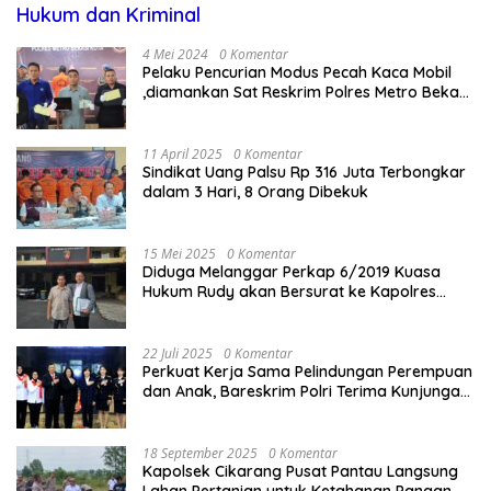
Hukum dan Kriminal
4 Mei 2024
0 Komentar
Pelaku Pencurian Modus Pecah Kaca Mobil
,diamankan Sat Reskrim Polres Metro Bekasi
Kota
11 April 2025
0 Komentar
Sindikat Uang Palsu Rp 316 Juta Terbongkar
dalam 3 Hari, 8 Orang Dibekuk
15 Mei 2025
0 Komentar
Diduga Melanggar Perkap 6/2019 Kuasa
Hukum Rudy akan Bersurat ke Kapolres
Bandung Kota .
22 Juli 2025
0 Komentar
Perkuat Kerja Sama Pelindungan Perempuan
dan Anak, Bareskrim Polri Terima Kunjungan
Delegasi Kepolisian nasional Korea Selatan
18 September 2025
0 Komentar
Kapolsek Cikarang Pusat Pantau Langsung
Lahan Pertanian untuk Ketahanan Pangan