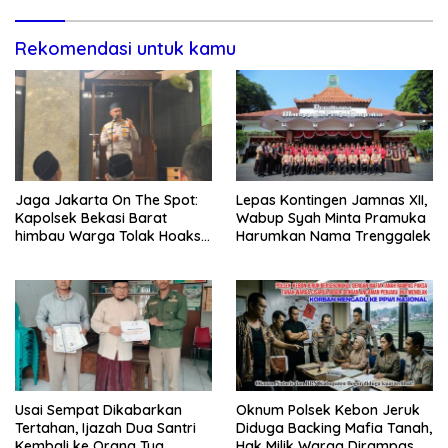
Rekomendasi untuk kamu
Jaga Jakarta On The Spot:
Lepas Kontingen Jamnas XII,
Kapolsek Bekasi Barat
Wabup Syah Minta Pramuka
himbau Warga Tolak Hoaks
Harumkan Nama Trenggalek
& Cegah Tawuran Usai
Sholat Jumat
Usai Sempat Dikabarkan
Oknum Polsek Kebon Jeruk
Tertahan, Ijazah Dua Santri
Diduga Backing Mafia Tanah,
Kembali ke Orang Tua
Hak Milik Warga Dirampas