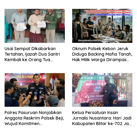
& Cegah Tawuran Usai
Sholat Jumat
Usai Sempat Dikabarkan
Oknum Polsek Kebon Jeruk
Tertahan, Ijazah Dua Santri
Diduga Backing Mafia Tanah,
Kembali ke Orang Tua
Hak Milik Warga Dirampas
Secara Cuma-cuma
Lewat Paksaan
Polres Pasuruan Nonjobkan
Ketua Persatuan Insan
Anggota Reskrim Polsek Beji,
Jurnalis Nusantara: Hari Jadi
Wujud Komitmen
Kabupaten Blitar ke-702 Jadi
Transparansi Penanganan
Momentum Perkuat Sinergi
Dugaan Penganiayaan
Pembangunan