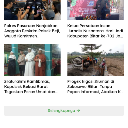
Polres Pasuruan Nonjobkan
Ketua Persatuan Insan
Anggota Reskrim Polsek Beji,
Jurnalis Nusantara: Hari Jadi
Wujud Komitmen
Kabupaten Blitar ke-702 Jadi
Transparansi Penanganan
Momentum Perkuat Sinergi
Dugaan Penganiayaan
Pembangunan
Silaturahmi Kamtibmas,
Proyek Irigasi Siluman di
Kapolsek Bekasi Barat
Sukosewu Blitar: Tanpa
Tegaskan Peran Umat dan
Papan Informasi, Abaikan K3,
Keluarga Kunci Jaga
dan Terkesan Lempar
Kondusivitas Wilayah
Tanggung Jawab
Selengkapnya