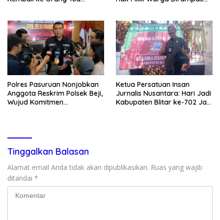
Secara Cuma-cuma
Lewat Paksaan
Polres Pasuruan Nonjobkan
Ketua Persatuan Insan
Anggota Reskrim Polsek Beji,
Jurnalis Nusantara: Hari Jadi
Wujud Komitmen
Kabupaten Blitar ke-702 Jadi
Transparansi Penanganan
Momentum Perkuat Sinergi
Dugaan Penganiayaan
Pembangunan
Tinggalkan Balasan
Alamat email Anda tidak akan dipublikasikan.
Ruas yang wajib
ditandai
*