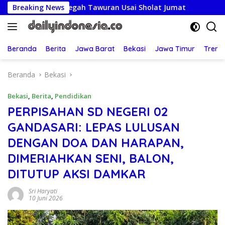
Langsung
gah Tawuran Usai Sholat Jumat
Breaking News
Lepas Kontingen Jamna
ke
konten
Beranda
Berita
Jawa Barat
Bekasi
Jawa Timur
Treng
Beranda
Bekasi
Bekasi
,
Berita
,
Pendidikan
PERPISAHAN SD NEGERI 02
GANDASARI: LEPAS LULUSAN
DENGAN DOA DAN HARAPAN,
DIMERIAHKAN SENI, BALON,
DITUTUP AKSI DAMKAR
Sri Haryati
10 Juni 2026