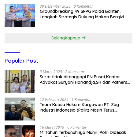
30 Desember 2025
0 Komentar
Groundbreaking 49 SPPG Polda Banten,
Langkah Strategis Dukung Makan Bergizi
Gratis
Selengkapnya
Popular Post
3 Maret 2025
2 Komentar
Surat tidak ditanggapi PN Pusat,Kantor
Advokat Suryani Hariandja,SH dan Patners
Bikin Pengaduan ke Mahkamah Agung RI
12 Februari 2025
1 Komentar
Team Kuasa Hukum Karyawan PT. Zug
Industri Indonesia (Pailit) Masih Terus
Memperjuangkan Hak Karyawan di
Pengadilan Negeri Jakarta Pusat
16 Maret 2019
0 Komentar
14 Tahun Terbunuhnya Munir, Polri Didesak