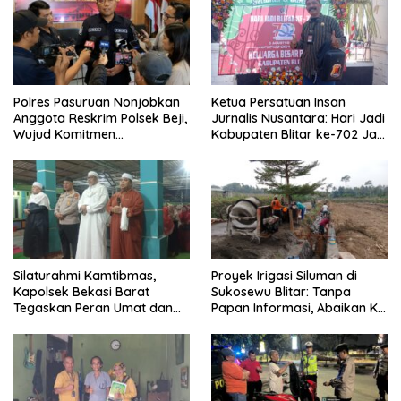
Polres Pasuruan Nonjobkan
Ketua Persatuan Insan
Anggota Reskrim Polsek Beji,
Jurnalis Nusantara: Hari Jadi
Wujud Komitmen
Kabupaten Blitar ke-702 Jadi
Transparansi Penanganan
Momentum Perkuat Sinergi
Dugaan Penganiayaan
Pembangunan
Silaturahmi Kamtibmas,
Proyek Irigasi Siluman di
Kapolsek Bekasi Barat
Sukosewu Blitar: Tanpa
Tegaskan Peran Umat dan
Papan Informasi, Abaikan K3,
Keluarga Kunci Jaga
dan Terkesan Lempar
Kondusivitas Wilayah
Tanggung Jawab