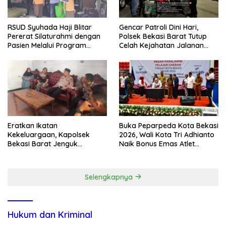
RSUD Syuhada Haji Blitar
Gencar Patroli Dini Hari,
Pererat Silaturahmi dengan
Polsek Bekasi Barat Tutup
Pasien Melalui Program
Celah Kejahatan Jalanan
Kunjungan Rumah
dan Ancaman Tawuran
Eratkan Ikatan
Buka Peparpeda Kota Bekasi
Kekeluargaan, Kapolsek
2026, Wali Kota Tri Adhianto
Bekasi Barat Jenguk
Naik Bonus Emas Atlet
Anggota yang Sedang Sakit
Paralimpik Jadi Rp60 Juta
Selengkapnya
Hukum dan Kriminal