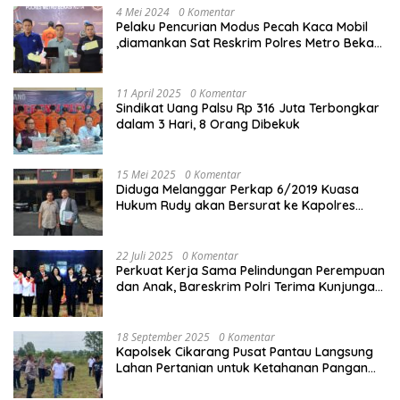
4 Mei 2024
0 Komentar
Pelaku Pencurian Modus Pecah Kaca Mobil
,diamankan Sat Reskrim Polres Metro Bekasi
Kota
11 April 2025
0 Komentar
Sindikat Uang Palsu Rp 316 Juta Terbongkar
dalam 3 Hari, 8 Orang Dibekuk
15 Mei 2025
0 Komentar
Diduga Melanggar Perkap 6/2019 Kuasa
Hukum Rudy akan Bersurat ke Kapolres
Bandung Kota .
22 Juli 2025
0 Komentar
Perkuat Kerja Sama Pelindungan Perempuan
dan Anak, Bareskrim Polri Terima Kunjungan
Delegasi Kepolisian nasional Korea Selatan
18 September 2025
0 Komentar
Kapolsek Cikarang Pusat Pantau Langsung
Lahan Pertanian untuk Ketahanan Pangan
Nasional