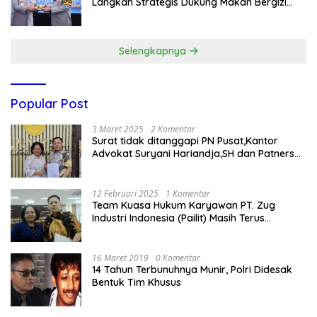
Langkah Strategis Dukung Makan Bergizi
Gratis
Selengkapnya
Popular Post
3 Maret 2025
2 Komentar
Surat tidak ditanggapi PN Pusat,Kantor
Advokat Suryani Hariandja,SH dan Patners
Bikin Pengaduan ke Mahkamah Agung RI
12 Februari 2025
1 Komentar
Team Kuasa Hukum Karyawan PT. Zug
Industri Indonesia (Pailit) Masih Terus
Memperjuangkan Hak Karyawan di
Pengadilan Negeri Jakarta Pusat
16 Maret 2019
0 Komentar
14 Tahun Terbunuhnya Munir, Polri Didesak
Bentuk Tim Khusus