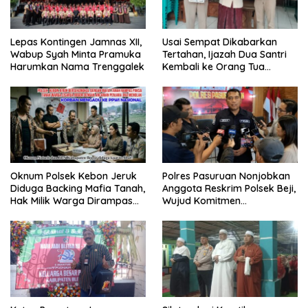
Lepas Kontingen Jamnas XII,
Usai Sempat Dikabarkan
Wabup Syah Minta Pramuka
Tertahan, Ijazah Dua Santri
Harumkan Nama Trenggalek
Kembali ke Orang Tua
Secara Cuma-cuma
Oknum Polsek Kebon Jeruk
Polres Pasuruan Nonjobkan
Diduga Backing Mafia Tanah,
Anggota Reskrim Polsek Beji,
Hak Milik Warga Dirampas
Wujud Komitmen
Lewat Paksaan
Transparansi Penanganan
Dugaan Penganiayaan