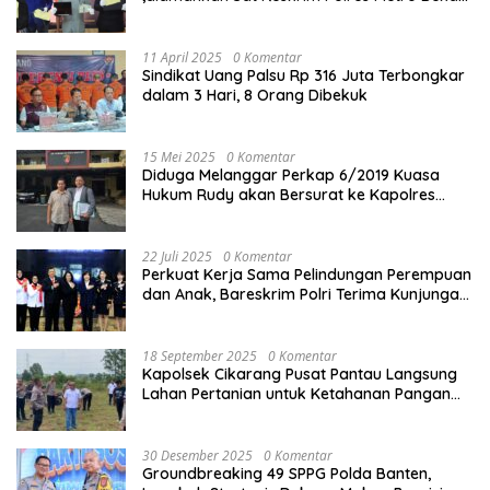
Kota
11 April 2025
0 Komentar
Sindikat Uang Palsu Rp 316 Juta Terbongkar
dalam 3 Hari, 8 Orang Dibekuk
15 Mei 2025
0 Komentar
Diduga Melanggar Perkap 6/2019 Kuasa
Hukum Rudy akan Bersurat ke Kapolres
Bandung Kota .
22 Juli 2025
0 Komentar
Perkuat Kerja Sama Pelindungan Perempuan
dan Anak, Bareskrim Polri Terima Kunjungan
Delegasi Kepolisian nasional Korea Selatan
18 September 2025
0 Komentar
Kapolsek Cikarang Pusat Pantau Langsung
Lahan Pertanian untuk Ketahanan Pangan
Nasional
30 Desember 2025
0 Komentar
Groundbreaking 49 SPPG Polda Banten,