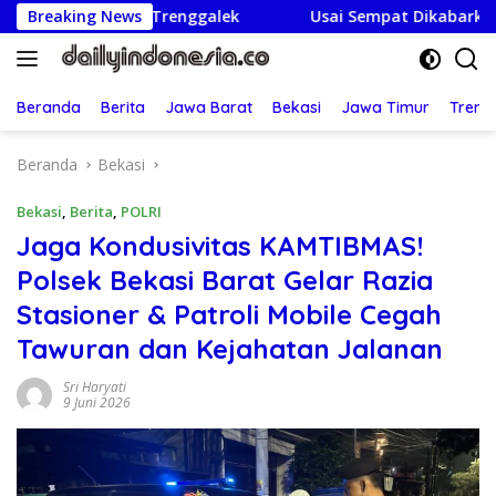
Langsung
Nama Trenggalek
Breaking News
Usai Sempat Dikabarkan Tertahan, Ij
ke
konten
Beranda
Berita
Jawa Barat
Bekasi
Jawa Timur
Treng
Beranda
Bekasi
Bekasi
,
Berita
,
POLRI
Jaga Kondusivitas KAMTIBMAS!
Polsek Bekasi Barat Gelar Razia
Stasioner & Patroli Mobile Cegah
Tawuran dan Kejahatan Jalanan
Sri Haryati
9 Juni 2026