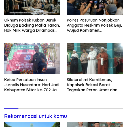
Oknum Polsek Kebon Jeruk
Polres Pasuruan Nonjobkan
Diduga Backing Mafia Tanah,
Anggota Reskrim Polsek Beji,
Hak Milik Warga Dirampas
Wujud Komitmen
Lewat Paksaan
Transparansi Penanganan
Dugaan Penganiayaan
Ketua Persatuan Insan
Silaturahmi Kamtibmas,
Jurnalis Nusantara: Hari Jadi
Kapolsek Bekasi Barat
Kabupaten Blitar ke-702 Jadi
Tegaskan Peran Umat dan
Momentum Perkuat Sinergi
Keluarga Kunci Jaga
Pembangunan
Kondusivitas Wilayah
Rekomendasi untuk kamu