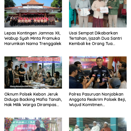
Lepas Kontingen Jamnas XII,
Usai Sempat Dikabarkan
Wabup Syah Minta Pramuka
Tertahan, Ijazah Dua Santri
Harumkan Nama Trenggalek
Kembali ke Orang Tua
Secara Cuma-cuma
Oknum Polsek Kebon Jeruk
Polres Pasuruan Nonjobkan
Diduga Backing Mafia Tanah,
Anggota Reskrim Polsek Beji,
Hak Milik Warga Dirampas
Wujud Komitmen
Lewat Paksaan
Transparansi Penanganan
Dugaan Penganiayaan