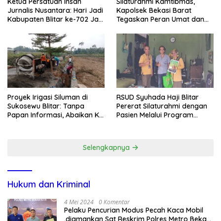
Ketua Persatuan Insan
Silaturahmi Kamtibmas,
Jurnalis Nusantara: Hari Jadi
Kapolsek Bekasi Barat
Kabupaten Blitar ke-702 Jadi
Tegaskan Peran Umat dan
Momentum Perkuat Sinergi
Keluarga Kunci Jaga
Pembangunan
Kondusivitas Wilayah
Proyek Irigasi Siluman di
RSUD Syuhada Haji Blitar
Sukosewu Blitar: Tanpa
Pererat Silaturahmi dengan
Papan Informasi, Abaikan K3,
Pasien Melalui Program
dan Terkesan Lempar
Kunjungan Rumah
Tanggung Jawab
Selengkapnya
Hukum dan Kriminal
4 Mei 2024
0 Komentar
Pelaku Pencurian Modus Pecah Kaca Mobil
,diamankan Sat Reskrim Polres Metro Bekasi