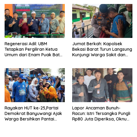
Regenerasi Adil: UBM
Jumat Berkah: Kapolsek
Tetapkan Pergiliran Ketua
Bekasi Barat Turun Langsung
Umum dari Enam Puak Batak
Kunjungi Warga Sakit dan
Muslim
Lansia
Rayakan HUT ke-25,Partai
Lapor Ancaman Bunuh-
Demokrat Banyuwangi Ajak
Racun: Istri Tersangka Pungli
Warga Bersihkan Pantai
Rp80 Juta Diperiksa, Oknum
Kedunen Desa Bomo
G Mengaku Utusan Kadis
Disdagperin