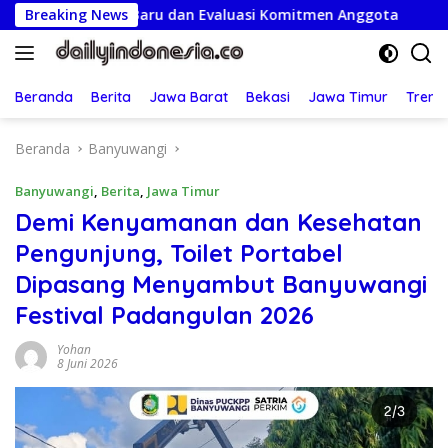
Langsung
gurus Baru dan Evaluasi Komitmen Anggota
Breaking News
Semarak HU
ke
konten
Beranda
Berita
Jawa Barat
Bekasi
Jawa Timur
Treng
Beranda
Banyuwangi
Banyuwangi
,
Berita
,
Jawa Timur
Demi Kenyamanan dan Kesehatan
Pengunjung, Toilet Portabel
Dipasang Menyambut Banyuwangi
Festival Padangulan 2026
Yohan
8 Juni 2026