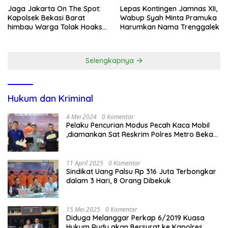
Jaga Jakarta On The Spot:
Lepas Kontingen Jamnas XII,
Kapolsek Bekasi Barat
Wabup Syah Minta Pramuka
himbau Warga Tolak Hoaks
Harumkan Nama Trenggalek
& Cegah Tawuran Usai
Sholat Jumat
Selengkapnya
Hukum dan Kriminal
4 Mei 2024
0 Komentar
Pelaku Pencurian Modus Pecah Kaca Mobil
,diamankan Sat Reskrim Polres Metro Bekasi
Kota
11 April 2025
0 Komentar
Sindikat Uang Palsu Rp 316 Juta Terbongkar
dalam 3 Hari, 8 Orang Dibekuk
15 Mei 2025
0 Komentar
Diduga Melanggar Perkap 6/2019 Kuasa
Hukum Rudy akan Bersurat ke Kapolres