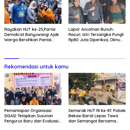
Rayakan HUT ke-25,Partai
Lapor Ancaman Bunuh-
Demokrat Banyuwangi Ajak
Racun: Istri Tersangka Pungli
Warga Bersihkan Pantai
Rp80 Juta Diperiksa, Oknum
Kedunen Desa Bomo
G Mengaku Utusan Kadis
Disdagperin
Rekomendasi untuk kamu
Pemantapan Organisasi:
Semarak HUT RI ke-81: Polsek
SIGASI Tetapkan Susunan
Bekasi Barat Lepas Tawa
Pengurus Baru dan Evaluasi
dan Semangat Bersama
Komitmen Anggota
Warga Kranji