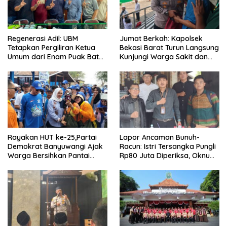
Regenerasi Adil: UBM
Jumat Berkah: Kapolsek
Tetapkan Pergiliran Ketua
Bekasi Barat Turun Langsung
Umum dari Enam Puak Batak
Kunjungi Warga Sakit dan
Muslim
Lansia
Rayakan HUT ke-25,Partai
Lapor Ancaman Bunuh-
Demokrat Banyuwangi Ajak
Racun: Istri Tersangka Pungli
Warga Bersihkan Pantai
Rp80 Juta Diperiksa, Oknum
Kedunen Desa Bomo
G Mengaku Utusan Kadis
Disdagperin