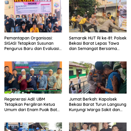
Pemantapan Organisasi:
Semarak HUT RI ke-81: Polsek
SIGASI Tetapkan Susunan
Bekasi Barat Lepas Tawa
Pengurus Baru dan Evaluasi
dan Semangat Bersama
Komitmen Anggota
Warga Kranji
Regenerasi Adil: UBM
Jumat Berkah: Kapolsek
Tetapkan Pergiliran Ketua
Bekasi Barat Turun Langsung
Umum dari Enam Puak Batak
Kunjungi Warga Sakit dan
Muslim
Lansia