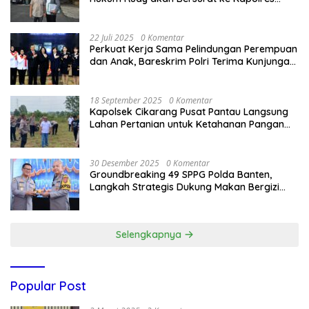
Bandung Kota .
22 Juli 2025
0 Komentar
Perkuat Kerja Sama Pelindungan Perempuan
dan Anak, Bareskrim Polri Terima Kunjungan
Delegasi Kepolisian nasional Korea Selatan
18 September 2025
0 Komentar
Kapolsek Cikarang Pusat Pantau Langsung
Lahan Pertanian untuk Ketahanan Pangan
Nasional
30 Desember 2025
0 Komentar
Groundbreaking 49 SPPG Polda Banten,
Langkah Strategis Dukung Makan Bergizi
Gratis
Selengkapnya
Popular Post