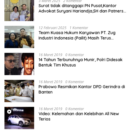
3 Maret 2025
2 Komentar
Surat tidak ditanggapi PN Pusat,Kantor
Advokat Suryani Hariandja,SH dan Patners
Bikin Pengaduan ke Mahkamah Agung RI
12 Februari 2025
1 Komentar
Team Kuasa Hukum Karyawan PT. Zug
Industri Indonesia (Pailit) Masih Terus
Memperjuangkan Hak Karyawan di
Pengadilan Negeri Jakarta Pusat
16 Maret 2019
0 Komentar
14 Tahun Terbunuhnya Munir, Polri Didesak
Bentuk Tim Khusus
16 Maret 2019
0 Komentar
Prabowo Resmikan Kantor DPD Gerindra di
Banten
16 Maret 2019
0 Komentar
Video: Kelemahan dan Kelebihan All New
Terios