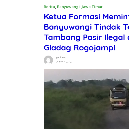
Berita
,
Banyuwangi
,
Jawa Timur
Ketua Formasi Memint
Banyuwangi Tindak T
Tambang Pasir Ilegal
Gladag Rogojampi
Yohan
7 Juni 2026