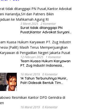
3 Maret 2025
2 Komentar
Surat tidak ditanggapi PN
Pusat,Kantor Advokat Suryani
Hariandja,SH dan Patners Bikin
Pengaduan ke Mahkamah
Agung RI
12 Februari 2025
1 Komentar
Team Kuasa Hukum Karyawan
PT. Zug Industri Indonesia
(Pailit) Masih Terus
Memperjuangkan Hak
16 Maret 2019
0 Komentar
14 Tahun Terbunuhnya Munir,
Karyawan di Pengadilan Negeri
Polri Didesak Bentuk Tim
Jakarta Pusat
Khusus
16 Maret 2019
0 Komentar