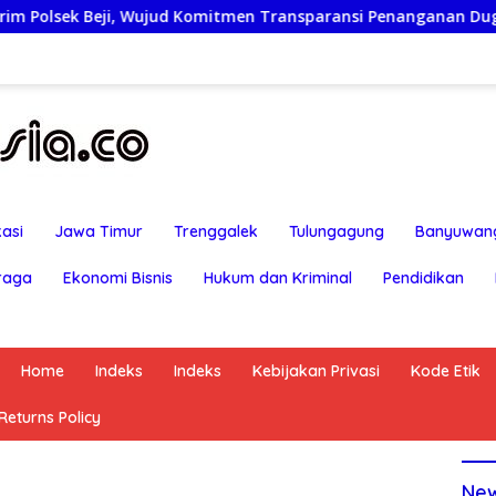
 Komitmen Transparansi Penanganan Dugaan Penganiayaan
asi
Jawa Timur
Trenggalek
Tulungagung
Banyuwan
raga
Ekonomi Bisnis
Hukum dan Kriminal
Pendidikan
Home
Indeks
Indeks
Kebijakan Privasi
Kode Etik
eturns Policy
Ne