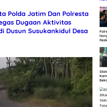
a Polda Jatim Dan Polresta
egas Dugaan Aktivitas
 di Dusun Susukankidul Desa
Polr
Non
Resk
Wuj
Tran
Pen
Pen
Sila
Kam
Beka
Teg
dan 
Jaga
Wila