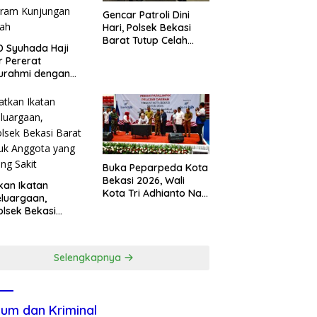
Gencar Patroli Dini
Hari, Polsek Bekasi
Barat Tutup Celah
 Syuhada Haji
Kejahatan Jalanan
ar Pererat
dan Ancaman
turahmi dengan
Tawuran
en Melalui
gram Kunjungan
ah
Buka Peparpeda Kota
Bekasi 2026, Wali
kan Ikatan
Kota Tri Adhianto Naik
luargaan,
Bonus Emas Atlet
lsek Bekasi
Paralimpik Jadi Rp60
t Jenguk
Juta
gota yang Sedang
t
Selengkapnya
um dan Kriminal