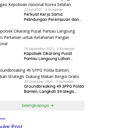
22 Juli 2025
0 Komentar
Perkuat Kerja Sama
Pelindungan Perempuan dan
Anak, Bareskrim Polri Terima
Kunjungan Delegasi Kepolisian
nasional Korea Selatan
18 September 2025
0 Komentar
Kapolsek Cikarang Pusat
Pantau Langsung Lahan
Pertanian untuk Ketahanan
Pangan Nasional
30 Desember 2025
0 Komentar
Groundbreaking 49 SPPG Polda
Banten, Langkah Strategis
Dukung Makan Bergizi Gratis
Selengkapnya
ular Post