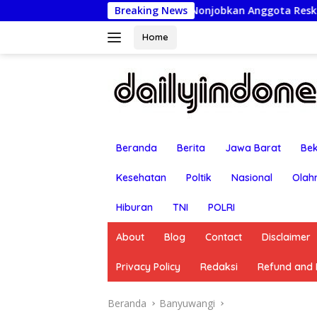
Langsung
lres Pasuruan Nonjobkan Anggota Reskrim Polsek Beji, Wujud
Breaking News
ke
konten
Home
Beranda
Berita
Jawa Barat
Bek
Kesehatan
Poltik
Nasional
Olah
Hiburan
TNI
POLRI
About
Blog
Contact
Disclaimer
Privacy Policy
Redaksi
Refund and R
Beranda
Banyuwangi