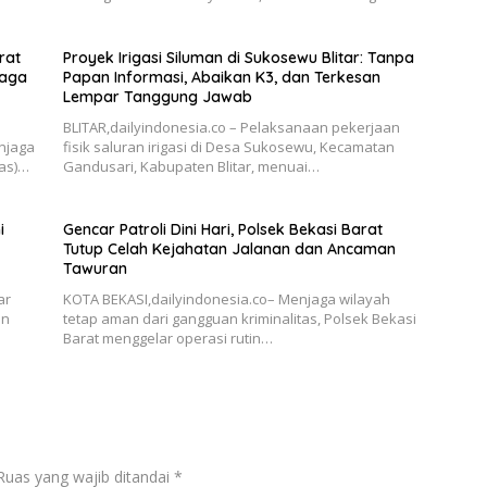
rat
Proyek Irigasi Siluman di Sukosewu Blitar: Tanpa
Jaga
Papan Informasi, Abaikan K3, dan Terkesan
Lempar Tanggung Jawab
BLITAR,dailyindonesia.co – Pelaksanaan pekerjaan
njaga
fisik saluran irigasi di Desa Sukosewu, Kecamatan
as)…
Gandusari, Kabupaten Blitar, menuai…
i
Gencar Patroli Dini Hari, Polsek Bekasi Barat
Tutup Celah Kejahatan Jalanan dan Ancaman
Tawuran
ar
KOTA BEKASI,dailyindonesia.co– Menjaga wilayah
an
tetap aman dari gangguan kriminalitas, Polsek Bekasi
Barat menggelar operasi rutin…
Ruas yang wajib ditandai
*