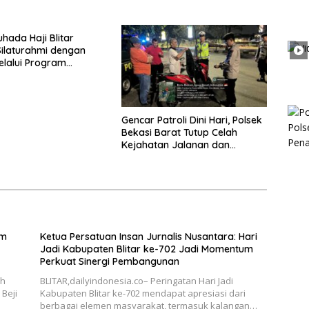
 Perkuat Sinergi
Keluarga Kunci Jaga
gunan
Kondusivitas Wilayah
hada Haji Blitar
Silaturahmi dengan
elalui Program
an Rumah
Gencar Patroli Dini Hari, Polsek
Bekasi Barat Tutup Celah
Kejahatan Jalanan dan
Ancaman Tawuran
im
Ketua Persatuan Insan Jurnalis Nusantara: Hari
Jadi Kabupaten Blitar ke-702 Jadi Momentum
Perkuat Sinergi Pembangunan
ah
BLITAR,dailyindonesia.co– Peringatan Hari Jadi
Beji
Kabupaten Blitar ke-702 mendapat apresiasi dari
berbagai elemen masyarakat, termasuk kalangan…