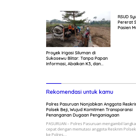
Penanganan Dugaan
Momentum
Penganiayaan
Pemban
RSUD Syu
Pererat 
Pasien M
Kunjung
Proyek Irigasi Siluman di
Sukosewu Blitar: Tanpa Papan
Informasi, Abaikan K3, dan
Terkesan Lempar Tanggung
Jawab
Rekomendasi untuk kamu
Polres Pasuruan Nonjobkan Anggota Reskr
Polsek Beji, Wujud Komitmen Transparansi
Penanganan Dugaan Penganiayaan
PASURUAN – Polres Pasuruan mengambil langk
cepat dengan memutasi anggota Reskrim Polsek 
ke Polres…