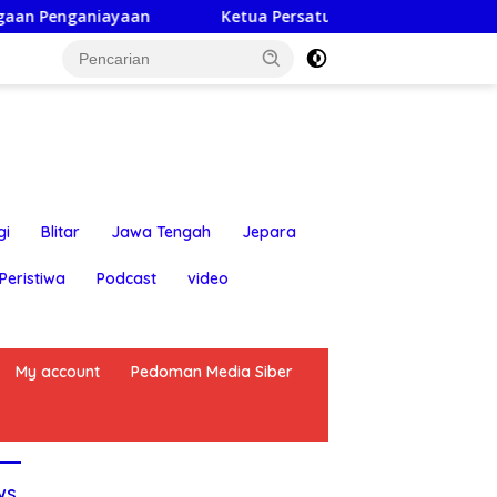
Ketua Persatuan Insan Jurnalis Nusantara: Hari Jadi Kabu
gi
Blitar
Jawa Tengah
Jepara
Peristiwa
Podcast
video
My account
Pedoman Media Siber
ws