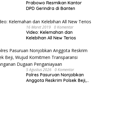
Prabowo Resmikan Kantor
DPD Gerindra di Banten
16 Maret 2019
0 Komentar
Video: Kelemahan dan
Kelebihan All New Terios
5 Agustus 2026
0 Komentar
Polres Pasuruan Nonjobkan
Anggota Reskrim Polsek Beji,
Wujud Komitmen Transparansi
Penanganan Dugaan
Penganiayaan