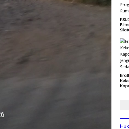
RSUD
Blit
Sila
Pasi
Pro
Rum
Erat
Keke
Kapo
Bara
Ang
Saki
Huk