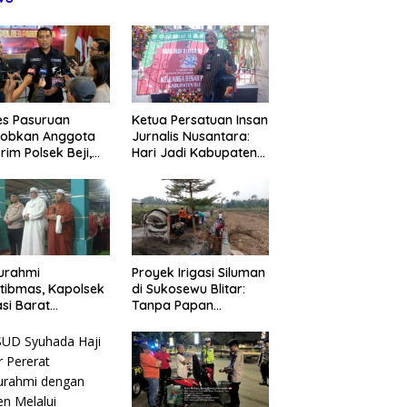
es Pasuruan
Ketua Persatuan Insan
jobkan Anggota
Jurnalis Nusantara:
rim Polsek Beji,
Hari Jadi Kabupaten
ud Komitmen
Blitar ke-702 Jadi
sparansi
Momentum Perkuat
anganan Dugaan
Sinergi Pembangunan
ganiayaan
turahmi
Proyek Irigasi Siluman
tibmas, Kapolsek
di Sukosewu Blitar:
si Barat
Tanpa Papan
askan Peran Umat
Informasi, Abaikan K3,
Keluarga Kunci
dan Terkesan Lempar
 Kondusivitas
Tanggung Jawab
yah